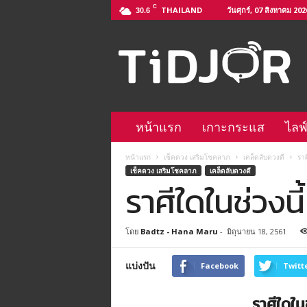
C
THAILAND
วันศุกร์, 07 สิงหาคม 202
30.6
ติ
ด
จ
อ
L
i
n
หน้าแรก
เกาะกระแส
ไลฟ
e
@
หน้าแรก
เช็คดวง เสริมโชคลาภ
เคล็ดลับดวงดี
ราศ
–
เช็คดวง เสริมโชคลาภ
เคล็ดลับดวงดี
h
ราศีใดในช่วงนี้
t
t
p
โดย
Badtz - Hana Maru
-
มิถุนายน 18, 2561
s
:
/
แบ่งปัน
Facebook
Twitt
/
l
ราศีใดในช
i