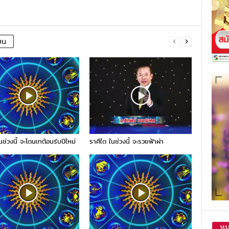
ยน
นช่วงนี้ จะโดนเทต้อนรับปีใหม่
ราศีใด ในช่วงนี้ จะรวยฟ้าผ่า
หม