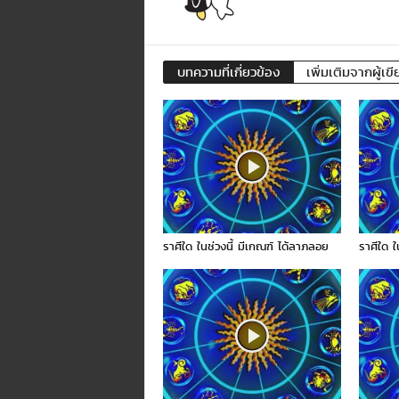
บทความที่เกี่ยวข้อง
เพิ่มเติมจากผู้เขี
ราศีใด ในช่วงนี้ มีเกณฑ์ ได้ลาภลอย
ราศีใด ใ