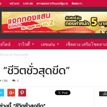
6
หน้าแรก
LIVE สด
ตรวจผลสลากกินแบ่งรัฐบาล
ติดต่อเรา
์สไตล์
วาไรตี้
เลขเด่น
เช็คดวง เสริมโชคลาภ
ีใดในช่วงนี้ “ชีวิตชั่วสุดขีด”
 “ชีวิตชั่วสุดขีด”
1760
0
er
เพิ
่วงนี้ “ชีวิตชั่วสุดขีด”