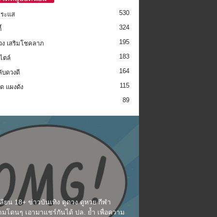
530
กระแส
324
้
195
วง เสริมโชคลาภ
183
ไตล์
164
ลับดวงดี
115
็ด แผงดัง
89
ียน 18+ ข่าวบันเทิง ดูดวง ดูหวย กีฬา
มโดนๆ เอามาแชร์กันได้ ปล. ย้ำ เพื่อความ