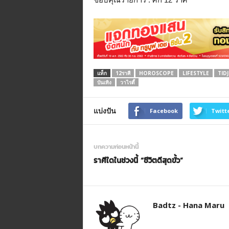
แท็ก
12ราศี
HOROSCOPE
LIFESTYLE
TID
บันเทิง
วาไรตี้
แบ่งปัน
Facebook
Twitt
บทความก่อนหน้านี้
ราศีใดในช่วงนี้ “ชีวิตดีสุดขั้ว”
Badtz - Hana Maru