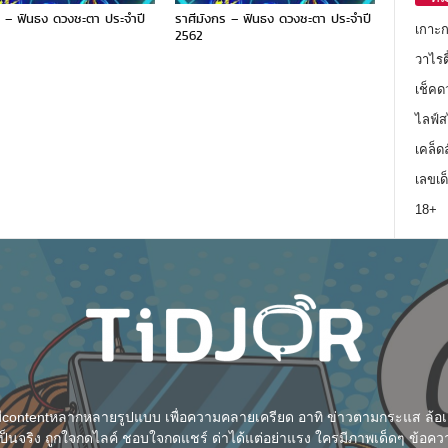
ภ์ – ฟันธง ดวงชะตา ประจำปี
ราศีมังกร – ฟันธง ดวงชะตา ประจำปี
เกาะ
2562
วาไรตี
เช็คด
ไลฟ์ส
เคล็ด
เลขเด
18+
า มีcontentหลากหลายรูปแบบ เพื่อความคลายเครียด อาทิ ข่าวตามกระแส ล้อเล
็นจริง ถูกใจกดไลค์ ชอบใจกดแชร์ ด่าได้แต่อย่าแรง ใครมีภาพเด็ดๆ ข้อควา