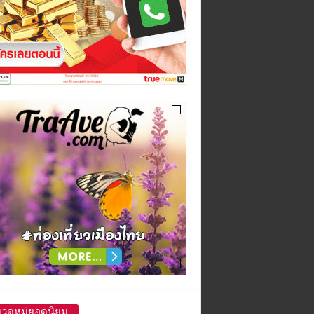
วดหมู่ยอดนิยม