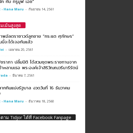
ัก กับ ทรูมูฟ เอช”
 - Hana Maru
-
กันยายน 14, 2561
มเม้นสูงสุด
ภาพอัลตราซาวด์ลูกชาย “กระแต ศุภักษร”
นนี้จะได้เจอกันแล้ว
oi
-
เมษายน 20, 2561
พัชราภา ปลื้มปิติ ได้สวมชุดพระราชทานจาก
้าหลานเธอ พระองค์เจ้าสิริวัณณวรีนารีรัตน์
rada
-
มีนาคม 7, 2561
ากกินแบ่งรัฐบาล งวดวันที่ 16 ธันวาคม
0
 - Hana Maru
-
ธันวาคม 18, 2560
ดตาม Tidjor ได้ที่ Facebook Fanpage