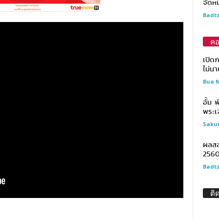
จัดหน
Badtz
คอ
เปิด
ไม่นา
Bua N
อั้ม 
พระเจ
Saku
ผลสล
256
Badtz
ติ