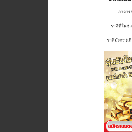
n
อาจารย
e
.
m
ราศีที่ในช่
e
/
ราศีมังกร (เก
R
/
t
i
/
p
/
@
t
i
d
j
o
r