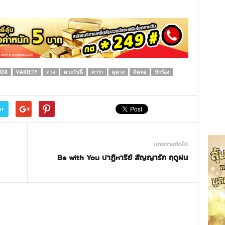
JOR
VARIETY
ดวง
ดวงวันนี้
ดารา
ดูดวง
ติดจอ
นักร้อง
er
บทความถัดไป
Be with You ปาฏิหาริย์ สัญญารัก ฤดูฝน