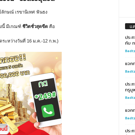
์ลักษณ์ เรขานิเทศ ฟันธง
แ
วงนี้ มีเกณฑ์
ชีวิตชั่วสุดขีด
คือ
ประก
ิดระหว่างวันที่ 16 ม.ค.-12 ก.พ.)
กับ ท
Badtz
แจกทอ
Badtz
ประก
ทรูมู
Badtz
แจกท
Badtz
ประกา