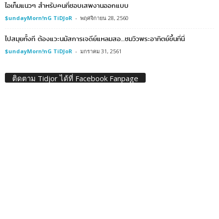
ไอเท็มแนวๆ สำหรับคนที่ชอบเสพงานออกแบบ
$undayMorn!nG TiDJoR
-
พฤศจิกายน 28, 2560
ไปสมุยทั้งที ต้องแวะนมัสการเจดีย์แหลมสอ…ชมวิวพระอาทิตย์ขึ้นที่นี่
$undayMorn!nG TiDJoR
-
มกราคม 31, 2561
ติดตาม Tidjor ได้ที่ Facebook Fanpage