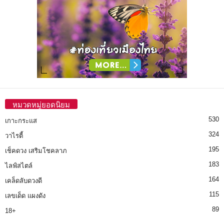
หมวดหมู่ยอดนิยม
530
เกาะกระแส
324
วาไรตี้
195
เช็คดวง เสริมโชคลาภ
183
ไลฟ์สไตล์
164
เคล็ดลับดวงดี
115
เลขเด็ด แผงดัง
89
18+