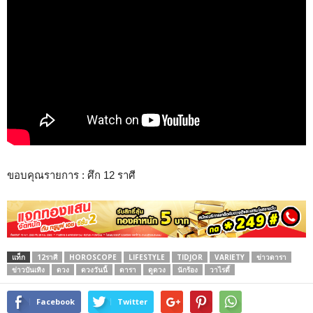
ขอบคุณรายการ : ศึก 12 ราศี
แท็ก
12ราศี
HOROSCOPE
LIFESTYLE
TIDJOR
VARIETY
ข่าวดารา
ข่าวบันเทิง
ดวง
ดวงวันนี้
ดารา
ดูดวง
นักร้อง
วาไรตี้
Facebook
Twitter