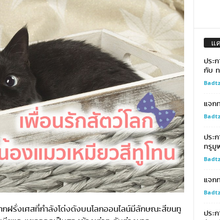
แ
ประก
กับ ท
Badtz
แจกทอ
Badtz
ประก
ทรูมู
Badtz
แจกท
Badtz
ากฝรั่งเศสที่กำลังโด่งดังบนโลกออนไลน์มีลักษณะสีขนทู
ประกา