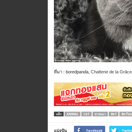
ที่มา : boredpanda,
Chatterie de la Grâc
แท็ก
ANIMAL
CAT
ทาสแมว
สัตว์
สัตว์โลก
แบ่งปัน
Facebook
Twitt