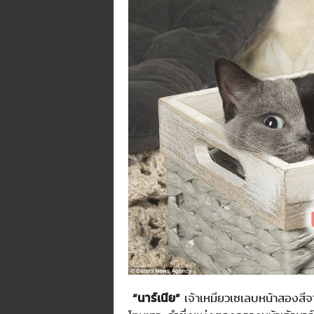
n
e
.
m
e
/
R
/
t
i
/
p
/
@
t
i
d
j
o
r
“นาร์เนีย”
เจ้าเหมียวเซเลบหน้าสองสีจ