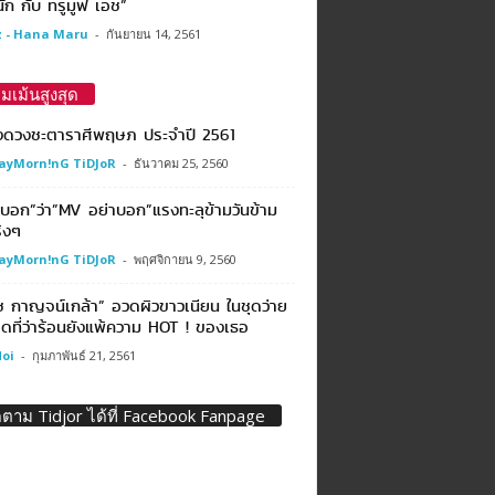
ัก กับ ทรูมูฟ เอช”
 - Hana Maru
-
กันยายน 14, 2561
มเม้นสูงสุด
งดวงชะตาราศีพฤษภ ประจำปี 2561
ayMorn!nG TiDJoR
-
ธันวาคม 25, 2560
งบอก”ว่า”MV อย่าบอก”แรงทะลุข้ามวันข้าม
ิงๆ
ayMorn!nG TiDJoR
-
พฤศจิกายน 9, 2560
ซ กาญจน์เกล้า” อวดผิวขาวเนียน ในชุดว่าย
ดที่ว่าร้อนยังแพ้ความ HOT ! ของเธอ
oi
-
กุมภาพันธ์ 21, 2561
ดตาม Tidjor ได้ที่ Facebook Fanpage