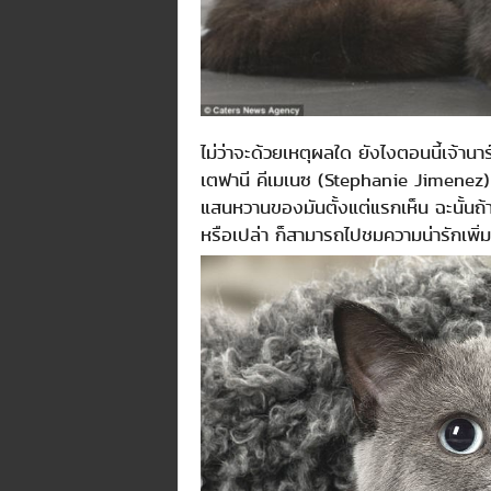
ไม่ว่าจะด้วยเหตุผลใด ยังไงตอนนี้เจ้าน
เตฟานี คีเมเนซ (Stephanie Jimenez) เ
แสนหวานของมันตั้งแต่แรกเห็น ฉะนั้นถ้า
หรือเปล่า ก็สามารถไปชมความน่ารักเพิ่ม