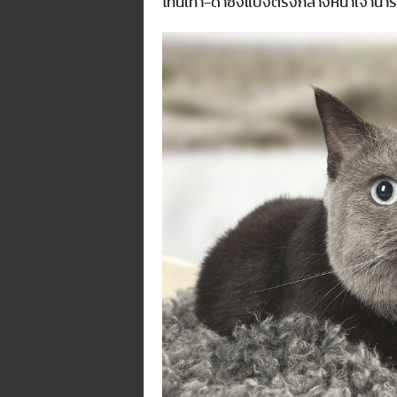
โทนเทา-ดำซึ่งแบ่งตรงกลางหน้าเจ้านาร