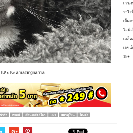
เกาะ
วาไรตี
เช็คด
ไลฟ์ส
เคล็ด
เลขเด
18+
e
และ IG
amazingnarnia
น่ารัก
เซเลป
เพื่อนรักสัตว์โลก
แมว
แมวทูโทน
โด่งดัง
er