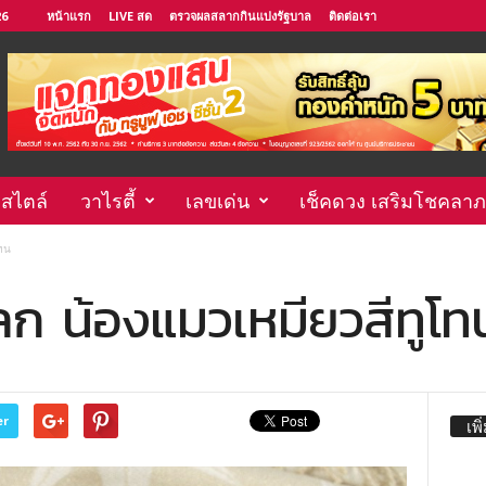
26
หน้าแรก
LIVE สด
ตรวจผลสลากกินแบ่งรัฐบาล
ติดต่อเรา
์สไตล์
วาไรตี้
เลขเด่น
เช็คดวง เสริมโชคลาภ
โทน
์โลก น้องแมวเหมียวสีทูโท
er
เพิ