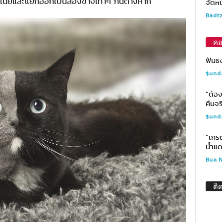
์เนียและแยกออกเป็นสองข้างเท่าๆ กันต่างหาก
จัดหน
Badtz
คอ
ฟันธ
$und
“ต้อ
คืนจร
$und
“เกร
น้ำแด
Bua N
ติ