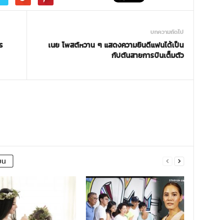
บทความถัดไป
ร
เนย โพสต์หวาน ๆ แสดงความยินดีแฟนได้เป็น
กัปตันสายการบินเต็มตัว
ยน