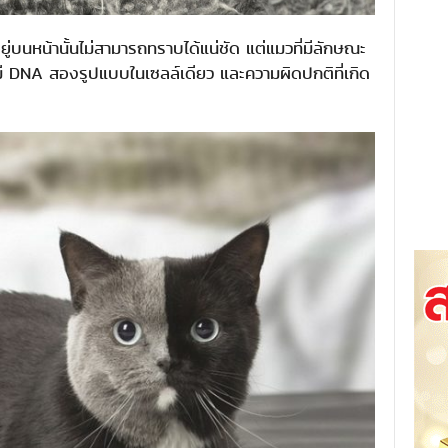
อยู่บนหน้านั้นไม่สามารถทราบได้แน่ชัด แต่แมวที่มีลักษณะ
่มี DNA สองรูปแบบในเซลล์เดียว และความผิดปกติที่เกิด