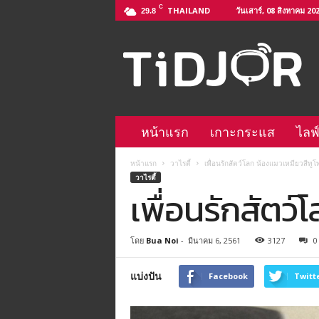
C
THAILAND
วันเสาร์, 08 สิงหาคม 20
29.8
ติ
ด
จ
อ
L
i
n
หน้าแรก
เกาะกระแส
ไลฟ
e
@
หน้าแรก
วาไรตี้
เพื่อนรักสัตว์โลก น้องแมวเหมียวสีทู
–
วาไรตี้
h
เพื่อนรักสัตว
t
t
p
โดย
Bua Noi
-
มีนาคม 6, 2561
3127
0
s
:
/
แบ่งปัน
Facebook
Twitt
/
l
i