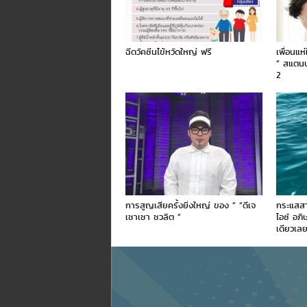
ฉีดวัคซีนไข้หวัดใหญ่ ฟรี
เพื่อนแห
” สแตน
2
การสูญเสียครั้งยิ่งใหญ่ ของ ” “ดีเจ
กระแสสา
เชาเชา ชวลิต ”
ไอซ์ อภิ
เดียวเล