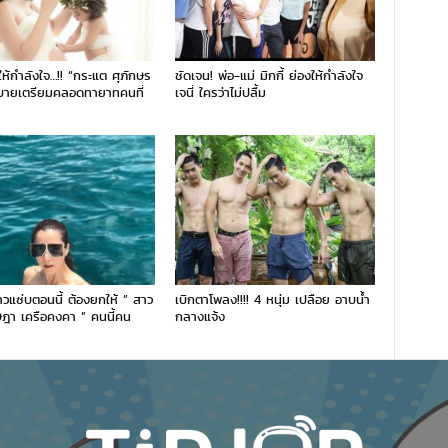
่ให้กำลังใจ…!! “กระแต ศุภักษร
ชัดเจน! พ่อ-แม่ มิกกี้ ย่องให้กำลังใจ
บายเตรียมคลอดทายาทคนที่
เจนี่ ใครว่าไม่ปลื้ม
วแซ่บตอนนี้ ต้องยกให้ ” สาว
เบิกตาโพลง!!!! 4 หนุ่ม เปลือย อาบน้ำ
ษฎา เครือคงคา ” คนนี้คน
กลางแจ้ง
ย