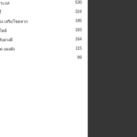
530
กระแส
324
้
195
วง เสริมโชคลาภ
183
ไตล์
164
ลับดวงดี
115
็ด แผงดัง
89