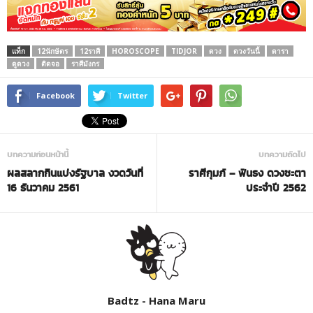
แท็ก
12นักษัตร
12ราศี
HOROSCOPE
TIDJOR
ดวง
ดวงวันนี้
ดารา
ดูดวง
ติดจอ
ราศีมังกร
Facebook
Twitter
บทความก่อนหน้านี้
บทความถัดไป
ผลสลากกินแบ่งรัฐบาล งวดวันที่
ราศีกุมภ์ – ฟันธง ดวงชะตา
16 ธันวาคม 2561
ประจำปี 2562
Badtz - Hana Maru