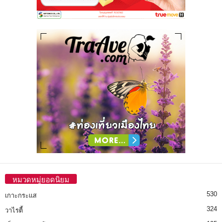
หมวดหมู่ยอดนิยม
530
เกาะกระแส
324
วาไรตี้