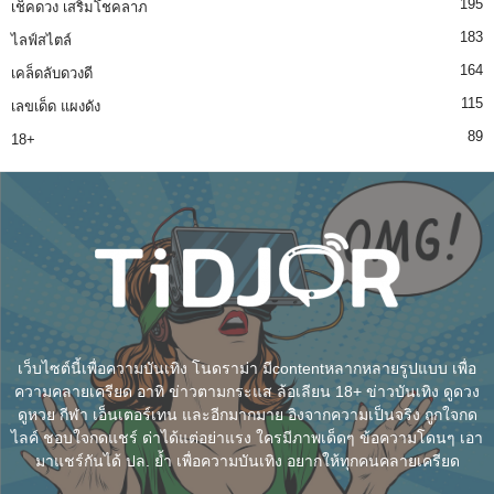
195
เช็คดวง เสริมโชคลาภ
183
ไลฟ์สไตล์
164
เคล็ดลับดวงดี
115
เลขเด็ด แผงดัง
89
18+
เว็บไซต์นี้เพื่อความบันเทิง โนดราม่า มีcontentหลากหลายรูปแบบ เพื่อ
ความคลายเครียด อาทิ ข่าวตามกระแส ล้อเลียน 18+ ข่าวบันเทิง ดูดวง
ดูหวย กีฬา เอ็นเตอร์เทน และอีกมากมาย อิงจากความเป็นจริง ถูกใจกด
ไลค์ ชอบใจกดแชร์ ด่าได้แต่อย่าแรง ใครมีภาพเด็ดๆ ข้อความโดนๆ เอา
มาแชร์กันได้ ปล. ย้ำ เพื่อความบันเทิง อยากให้ทุกคนคลายเครียด