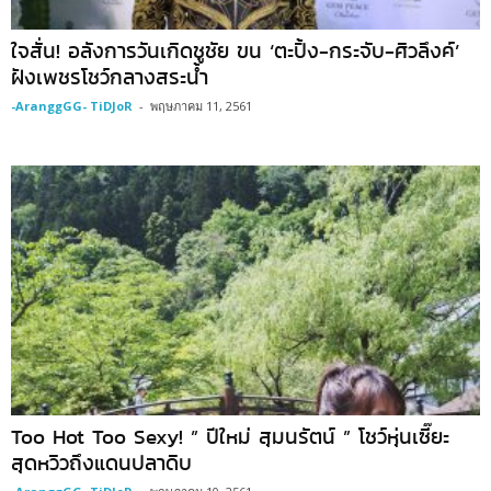
ใจสั่น! อลังการวันเกิดชูชัย ขน ‘ตะปิ้ง-กระจับ-ศิวลึงค์’
ฝังเพชรโชว์กลางสระน้ำ
-AranggGG- TiDJoR
-
พฤษภาคม 11, 2561
Too Hot Too Sexy! ” ปีใหม่ สุมนรัตน์ ” โชว์หุ่นเซี๊ยะ
สุดหวิวถึงแดนปลาดิบ