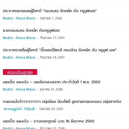
ประกาศหมายเลขผู้โชคดี “ทองแสน จัดหนัก กับ ทรูมูฟเอช”
Badtz - Hana Maru
-
เมษายน 1, 2562
แจกทองแสน จัดหนัก กับทรูมูฟเอช
Badtz - Hana Maru
-
กันยายน 17, 2561
ประกาศรายชื่อผู้โชคดี “บิ๊กเซอร์ไพรส์ ทองล้าน จัดหนัก กับ ทรูมูฟ เอช”
Badtz - Hana Maru
-
กันยายน 14, 2561
คอมเม้นสูงสุด
เลขเด็ด แผงดัง – เลขลับกองสลาก ประจำวันที่ 1 พ.ย. 2560
Badtz - Hana Maru
-
ตุลาคม 31, 2560
คลอดแล้วจ้าาาาาาาาาาา หนุ่มน้อย น้องโพธิ์ ลูกชายคนแรกของ หนุ่มชาคริต
-AranggGG- TiDJoR
-
เมษายน 25, 2561
เลขเด็ด แผงดัง – บางกอกทูเดย์ งวด 16 ธันวาคม 2560
Badtz - Hana Maru
-
ธันวาคม 15, 2560