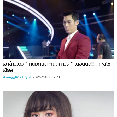
เอาล้าวววว ” หนุ่มกันต์ กันตถาวร ” เดือดดด!!!!! ทะลุโซ
เชียล
-AranggGG- TiDJoR
-
พฤษภาคม 25, 2561