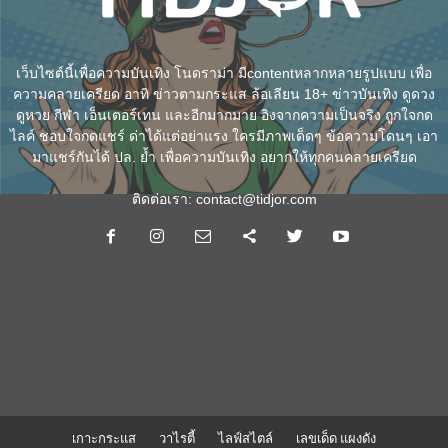
เว็บไซต์นี้เพื่อความบันเทิง โนดราม่า มีcontentหลากหลายรูปแบบ เพื่อ
ความคลายเครียด อาทิ ข่าวตามกระแส ล้อเลียน 18+ ข่าวบันเทิง ดูดวง
ดูหวย กีฬา เอ็นเตอร์เทน และอีกมากมาย อิงจากความเป็นจริง ถูกใจกด
ไลค์ ชอบใจกดแชร์ ด่าได้แต่อย่าแรง ใครมีภาพเด็ดๆ ข้อความโดนๆ เอา
มาแชร์กันได้ ปล. ย้ำ เพื่อความบันเทิง อยากให้ทุกคนคลายเครียด
ติดต่อเรา:
contact@tidjor.com
เกาะกระแส
วาไรตี้
ไลฟ์สไตล์
เลขเด็ด แผงดัง