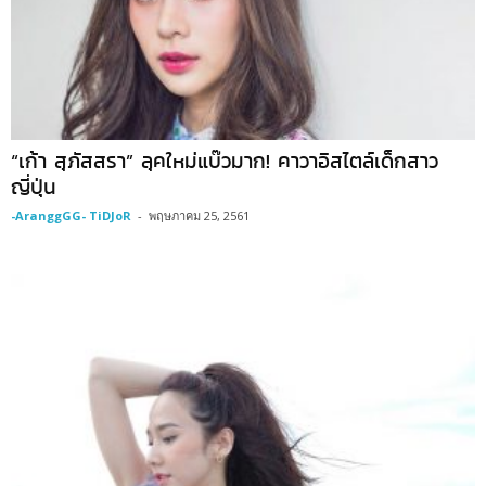
“เก้า สุภัสสรา” ลุคใหม่แบ๊วมาก! คาวาอิสไตล์เด็กสาว
ญี่ปุ่น
-AranggGG- TiDJoR
-
พฤษภาคม 25, 2561