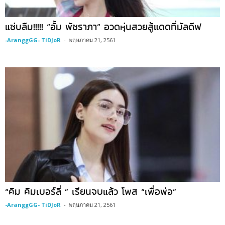
แซ่บลืม!!!!! “อั้ม พัชราภา” อวดหุ่นสวยสู้แดดที่มัลดีฟ
-AranggGG- TiDJoR
-
พฤษภาคม 21, 2561
“คิม คิมเบอร์ลี่ ” เรียนจบแล้ว โพส “เพื่อพ่อ”
-AranggGG- TiDJoR
-
พฤษภาคม 21, 2561