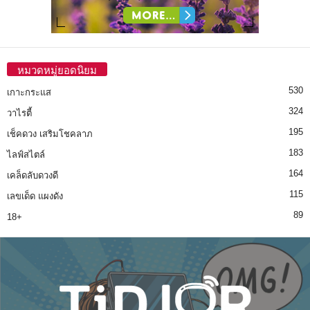
หมวดหมู่ยอดนิยม
530
เกาะกระแส
324
วาไรตี้
195
เช็คดวง เสริมโชคลาภ
183
ไลฟ์สไตล์
164
เคล็ดลับดวงดี
115
เลขเด็ด แผงดัง
89
18+