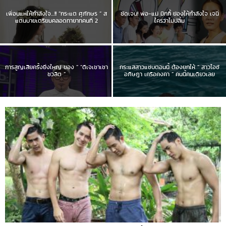
เพื่อนแห่ให้กำลังใจ…!! “กระแต ศุภักษร ” ส
ชัดเจน! พ่อ-แม่ มิกกี้ ย่องให้กำลังใจ เจนี่
แตนบายเตรียมคลอดทายาทคนที่ 2
ใครว่าไม่ปลื้ม
การสูญเสียครั้งยิ่งใหญ่ ของ ” “ดีเจเชาเชา
กระแสสาวแซ่บตอนนี้ ต้องยกให้ ” สาวไอซ์
ชวลิต ”
อภิษฎา เครือคงคา ” คนนี้คนเดียวเลย