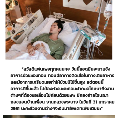
“สวัสดีแฟนเพจทุกคนนะคะ วันนี้แอดมินจะมาแจ้ง
อาการป่วยของทอม ทอมมีอาการติดเชื่อในทางเดินอาหาร
และมีอาการเครียดเลยทำให้ป่วยมีไข้ขึ้นสูง แต่ตอนนี้
อาการดีขึ้นแล้ว ไม่ต้องห่วงนะคะทอมฝากขอโทษมาถึงงาน
ต่างๆที่ต้องขอเลื่อนไปก่อนด้วยนะคะ มีกองถ่ายโฆษณา
กองนอนบ้านเพื่อน งานหลวงพระบาง ในวันที่ 31 มกราคม
2561 นะคะส่วนงานต่างๆจะรีบมาอัพเดทเพิ่มเติมนะ”