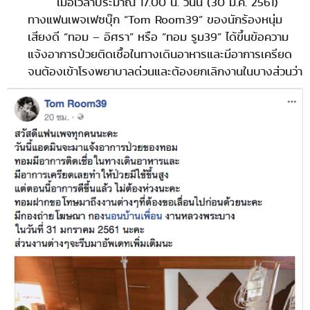
เมื่อเวลาประมาณ 17.00 น. วันนี้ (30 ม.ค. 2561)
ทางแฟนเพจเฟซบุ๊ก “Tom Room39” ของนักร้องหนุ่ม
เสียงดี “ทอม – อิศรา” หรือ “ทอม รูม39” ได้ขึ้นข้อความ
แจ้งอาการป่วยติดเชื้อในทางเดินอาหารและมีอาการเครียด
จนต้องเข้าโรงพยาบาลด่วนและต้องยกเลิกงานในบางส่วนว่า