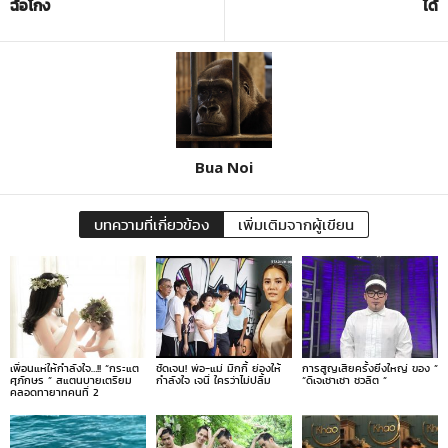
ฉ้อโกง
ได้
Bua Noi
บทความที่เกี่ยวข้อง
เพิ่มเติมจากผู้เขียน
เพื่อนแห่ให้กำลังใจ…!! “กระแต
ชัดเจน! พ่อ-แม่ มิกกี้ ย่องให้
การสูญเสียครั้งยิ่งใหญ่ ของ ”
ศุภักษร ” สแตนบายเตรียม
กำลังใจ เจนี่ ใครว่าไม่ปลื้ม
“ดีเจเชาเชา ชวลิต ”
คลอดทายาทคนที่ 2