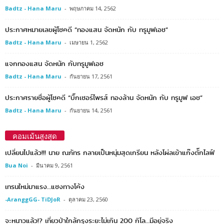
Badtz - Hana Maru
-
พฤษภาคม 14, 2562
ประกาศหมายเลขผู้โชคดี “ทองแสน จัดหนัก กับ ทรูมูฟเอช”
Badtz - Hana Maru
-
เมษายน 1, 2562
แจกทองแสน จัดหนัก กับทรูมูฟเอช
Badtz - Hana Maru
-
กันยายน 17, 2561
ประกาศรายชื่อผู้โชคดี “บิ๊กเซอร์ไพรส์ ทองล้าน จัดหนัก กับ ทรูมูฟ เอช”
Badtz - Hana Maru
-
กันยายน 14, 2561
คอมเม้นสูงสุด
เปลี่ยนไปแล้ว!!! นาย ณภัทร กลายเป็นหนุ่มสุดเกรียน หลังโผ่ลเข้าแก๊งตั๊กไลฟ์
Bua Noi
-
มีนาคม 9, 2561
เทรนใหม่มาแรง…แซงทางโค้ง
-AranggGG- TiDJoR
-
ตุลาคม 23, 2560
จะหนาวแล้ว!? เที่ยวป่าใกล้กรุงระยะไม่เกิน 200 กิโล…มีอยู่จริง