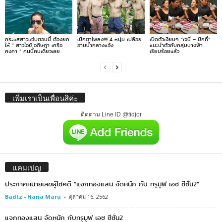
กระแสสาวแซ่บตอนนี้ ต้องยก
เบิกตาโพลง!!!! 4 หนุ่ม เปลือย
เปิดตัวเงียบๆ “เจนี่ – มิกกี้”
ให้ ” สาวไอซ์ อภิษฎา เครือ
อาบน้ำกลางแจ้ง
แนะนำตัวกับกลุ่มนางฟ้า
คงคา ” คนนี้คนเดียวเลย
เรียบร้อยแล้ว
เพิ่มเราเป็นเพื่อนสิค่ะ
ติดตาม Line ID @tidjor
แคมเปญ
ประกาศหมายเลขผู้โชคดี “แจกทองแสน จัดหนัก กับ ทรูมูฟ เอช ซีซั่น2”
Badtz - Hana Maru
-
ตุลาคม 16, 2562
แจกทองแสน จัดหนัก กับทรูมูฟ เอช ซีซั่น2