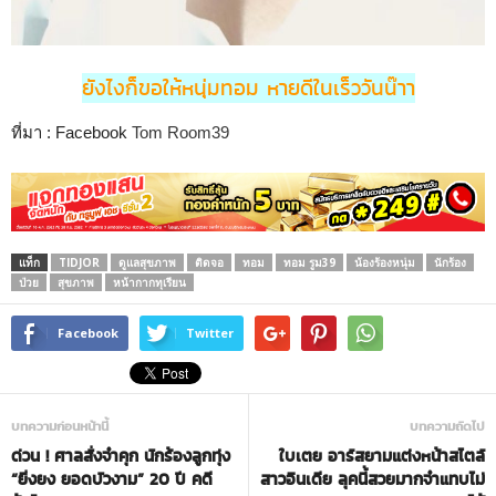
ยังไงก็ขอให้หนุ่มทอม หายดีในเร็ววันน๊าา
ที่มา : Facebook
Tom Room39
แท็ก
TIDJOR
ดูแลสุขภาพ
ติดจอ
ทอม
ทอม รูม39
น้องร้องหนุ่ม
นักร้อง
ป่วย
สุขภาพ
หน้ากากทุเรียน
Facebook
Twitter
บทความก่อนหน้านี้
บทความถัดไป
ด่วน ! ศาลสั่งจำคุก นักร้องลูกทุ่ง
ใบเตย อาร์สยามแต่งหน้าสไตล์
“ยิ่งยง ยอดบัวงาม” 20 ปี คดี
สาวอินเดีย ลุคนี้สวยมากจำแทบไม่