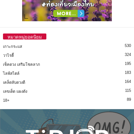
หมวดหมู่ยอดนิยม
530
เกาะกระแส
324
วาไรตี้
195
เช็คดวง เสริมโชคลาภ
183
ไลฟ์สไตล์
164
เคล็ดลับดวงดี
115
เลขเด็ด แผงดัง
89
18+