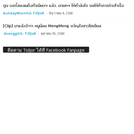
ตูน บอดี้สแลมถึงทำเนียบฯ แล้ว…นายกฯ ให้กำลังใจ ขอให้ทำภารกิจสำเร็จ
$undayMorn!nG TiDJoR
-
ธันวาคม 4, 2560
[Clip] มาแล้วจ้าาา หนูน้อย MengMeng ขวัญใจชาวโซเชียล
-AranggGG- TiDJoR
-
ตุลาคม 30, 2560
ติดตาม Tidjor ได้ที่ Facebook Fanpage