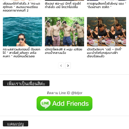
เพื่อนแห่ให้กำลังใจ…!! “กระแต
ชัดเจน! พ่อ-แม่ มิกกี้ ย่องให้
การสูญเสียครั้งยิ่งใหญ่ ของ ”
ศุภักษร ” สแตนบายเตรียม
กำลังใจ เจนี่ ใครว่าไม่ปลื้ม
“ดีเจเชาเชา ชวลิต ”
คลอดทายาทคนที่ 2
กระแสสาวแซ่บตอนนี้ ต้องยก
เบิกตาโพลง!!!! 4 หนุ่ม เปลือย
เปิดตัวเงียบๆ “เจนี่ – มิกกี้”
ให้ ” สาวไอซ์ อภิษฎา เครือ
อาบน้ำกลางแจ้ง
แนะนำตัวกับกลุ่มนางฟ้า
คงคา ” คนนี้คนเดียวเลย
เรียบร้อยแล้ว
เพิ่มเราเป็นเพื่อนสิค่ะ
ติดตาม Line ID @tidjor
แคมเปญ