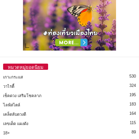
หมวดหมู่ยอดนิยม
530
เกาะกระแส
324
วาไรตี้
195
เช็คดวง เสริมโชคลาภ
183
ไลฟ์สไตล์
164
เคล็ดลับดวงดี
115
เลขเด็ด แผงดัง
89
18+