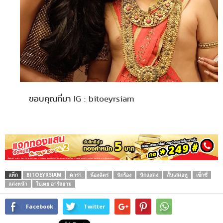
ขอบคุณที่มา
IG : bitoeyrsiam
แท็ก
BITOEYRSIAM
ดารา
น้องฉัตร
นักร้อง
นักแสดง
สั้นเสมอหู
เซ็กซี่
แต่งหน้า
ใบเตย อาร์สยาม
Facebook
Twitter