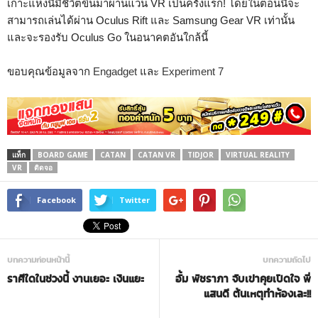
เกาะแห่งนี้มีชีวิตขึ้นมาผ่านแว่น VR เป็นครั้งแรก! โดยในตอนนี้จะ
สามารถเล่นได้ผ่าน Oculus Rift และ Samsung Gear VR เท่านั้น
และจะรองรับ Oculus Go ในอนาคตอันใกล้นี้
ขอบคุณข้อมูลจาก
Engadget
และ
Experiment 7
แท็ก
BOARD GAME
CATAN
CATAN VR
TIDJOR
VIRTUAL REALITY
VR
ติดจอ
Facebook
Twitter
บทความก่อนหน้านี้
บทความถัดไป
ราศีใดในช่วงนี้ งานเยอะ เงินแยะ
อั้ม พัชราภา จับเข่าคุยเปิดใจ พี่
แสนดี ต้นเหตุทำห้องเละ!!