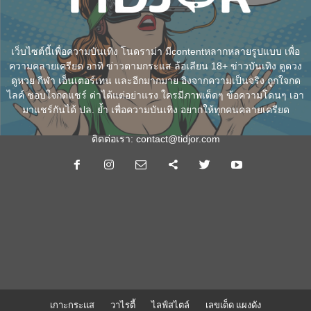
เว็บไซต์นี้เพื่อความบันเทิง โนดราม่า มีcontentหลากหลายรูปแบบ เพื่อ
ความคลายเครียด อาทิ ข่าวตามกระแส ล้อเลียน 18+ ข่าวบันเทิง ดูดวง
ดูหวย กีฬา เอ็นเตอร์เทน และอีกมากมาย อิงจากความเป็นจริง ถูกใจกด
ไลค์ ชอบใจกดแชร์ ด่าได้แต่อย่าแรง ใครมีภาพเด็ดๆ ข้อความโดนๆ เอา
มาแชร์กันได้ ปล. ย้ำ เพื่อความบันเทิง อยากให้ทุกคนคลายเครียด
ติดต่อเรา:
contact@tidjor.com
เกาะกระแส
วาไรตี้
ไลฟ์สไตล์
เลขเด็ด แผงดัง