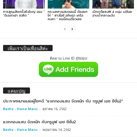
การสูญเสียครั้งยิ่งใหญ่ ของ ”
กระแสสาวแซ่บตอนนี้ ต้องยก
เบิกตาโพลง!!!! 4 หนุ่ม เปลือย
“ดีเจเชาเชา ชวลิต ”
ให้ ” สาวไอซ์ อภิษฎา เครือ
อาบน้ำกลางแจ้ง
คงคา ” คนนี้คนเดียวเลย
เพิ่มเราเป็นเพื่อนสิค่ะ
ติดตาม Line ID @tidjor
แคมเปญ
ประกาศหมายเลขผู้โชคดี “แจกทองแสน จัดหนัก กับ ทรูมูฟ เอช ซีซั่น2”
Badtz - Hana Maru
-
ตุลาคม 16, 2562
แจกทองแสน จัดหนัก กับทรูมูฟ เอช ซีซั่น2
Badtz - Hana Maru
-
พฤษภาคม 14, 2562