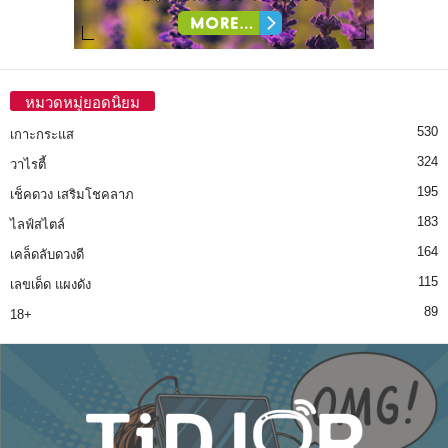
หมวดหมู่ยอดนิยม
530
เกาะกระแส
324
วาไรตี้
195
เช็คดวง เสริมโชคลาภ
183
ไลฟ์สไตล์
164
เคล็ดลับดวงดี
115
เลขเด็ด แผงดัง
89
18+