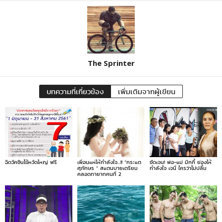
The Sprinter
บทความที่เกี่ยวข้อง
เพิ่มเติมจากผู้เขียน
ฉีดวัคซีนไข้หวัดใหญ่ ฟรี
เพื่อนแห่ให้กำลังใจ…!! “กระแต
ชัดเจน! พ่อ-แม่ มิกกี้ ย่องให้
ศุภักษร ” สแตนบายเตรียม
กำลังใจ เจนี่ ใครว่าไม่ปลื้ม
คลอดทายาทคนที่ 2