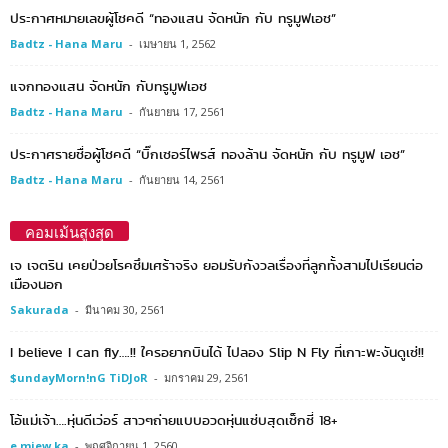
ประกาศหมายเลขผู้โชคดี “ทองแสน จัดหนัก กับ ทรูมูฟเอช”
Badtz - Hana Maru
-
เมษายน 1, 2562
แจกทองแสน จัดหนัก กับทรูมูฟเอช
Badtz - Hana Maru
-
กันยายน 17, 2561
ประกาศรายชื่อผู้โชคดี “บิ๊กเซอร์ไพรส์ ทองล้าน จัดหนัก กับ ทรูมูฟ เอช”
Badtz - Hana Maru
-
กันยายน 14, 2561
คอมเม้นสูงสุด
เจ เจตริน เคยป่วยโรคซึมเศร้าจริง ยอมรับกังวลเรื่องที่ลูกทั้งสามไปเรียนต่อ
เมืองนอก
Sakurada
-
มีนาคม 30, 2561
I believe I can fly….!! ใครอยากบินได้ ไปลอง Slip N Fly ที่เกาะพะงันดูเซ่!!
$undayMorn!nG TiDJoR
-
มกราคม 29, 2561
โอ้แม่เจ้า….หุ่นดีเว่อร์ สาวๆถ่ายแบบอวดหุ่นแซ่บสุดเซ็กซี่ 18+
e miew ka
-
พฤศจิกายน 1, 2560