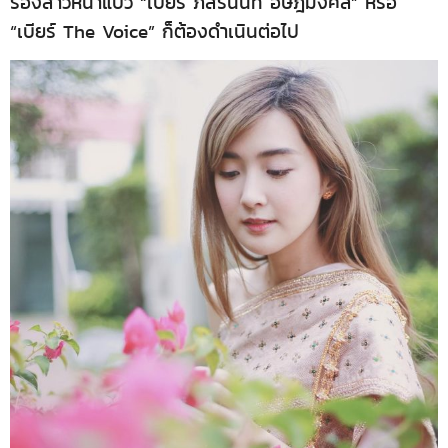
ร้องสาวหน้าแบ๊ว “เบียร์ ภัสรนันท์ อัษฎมงคล” หรือ
“เบียร์ The Voice” ก็ต้องดำเนินต่อไป