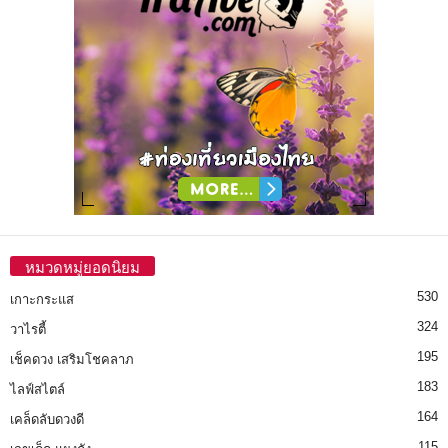
หมวดหมู่ยอดนิยม
530
เกาะกระแส
324
วาไรตี้
195
เช็คดวง เสริมโชคลาภ
183
ไลฟ์สไตล์
164
เคล็ดลับดวงดี
115