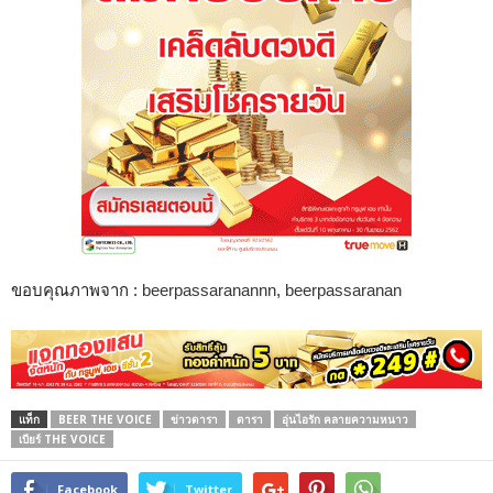
ขอบคุณภาพจาก :
beerpassaranannn
,
beerpassaranan
แท็ก
BEER THE VOICE
ข่าวดารา
ดารา
อุ่นไอรัก คลายความหนาว
เบียร์ THE VOICE
Facebook
Twitter