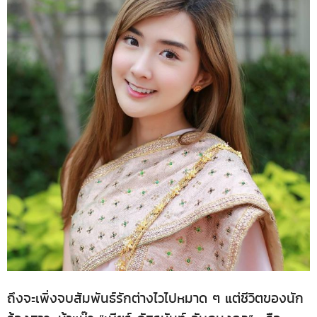
ถึงจะเพิ่งจบสัมพันธ์รักต่างไวไปหมาด ๆ แต่ชีวิตของนัก