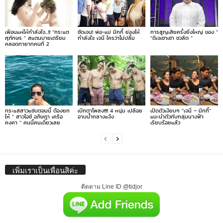
เพื่อนแห่ให้กำลังใจ…!! “กระแต
ชัดเจน! พ่อ-แม่ มิกกี้ ย่องให้
การสูญเสียครั้งยิ่งใหญ่ ของ ”
ศุภักษร ” สแตนบายเตรียม
กำลังใจ เจนี่ ใครว่าไม่ปลื้ม
“ดีเจเชาเชา ชวลิต ”
คลอดทายาทคนที่ 2
กระแสสาวแซ่บตอนนี้ ต้องยก
เบิกตาโพลง!!!! 4 หนุ่ม เปลือย
เปิดตัวเงียบๆ “เจนี่ – มิกกี้”
ให้ ” สาวไอซ์ อภิษฎา เครือ
อาบน้ำกลางแจ้ง
แนะนำตัวกับกลุ่มนางฟ้า
คงคา ” คนนี้คนเดียวเลย
เรียบร้อยแล้ว
เพิ่มเราเป็นเพื่อนสิค่ะ
ติดตาม Line ID @tidjor