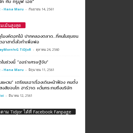
ัก กับ ทรูมูฟ เอช”
 - Hana Maru
-
กันยายน 14, 2561
มเม้นสูงสุด
ุโมงค์ดอกไม้ ปากคลองตลาด…ที่คนในชุมชน
ตอาสาตั้งใจทำเพื่อพ่อ
ayMorn!nG TiDJoR
-
ตุลาคม 24, 2560
ดในช่วงนี้ “ออร่าเศรษฐีจับ”
 - Hana Maru
-
มิถุนายน 11, 2561
แหวน” เตรียมเอาเรื่องเดินหน้าฟ้อง คนตั้ง
้สงสัยจบโท ฮาร์วาด หวั่นกระทบถึงบริษัท
oi
-
มีนาคม 12, 2561
ดตาม Tidjor ได้ที่ Facebook Fanpage