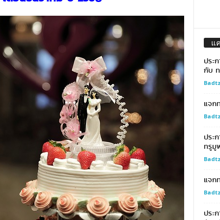
แ
ประก
กับ ท
Badtz
แจกทอ
Badtz
ประก
ทรูมู
Badtz
แจกท
Badtz
ประกา