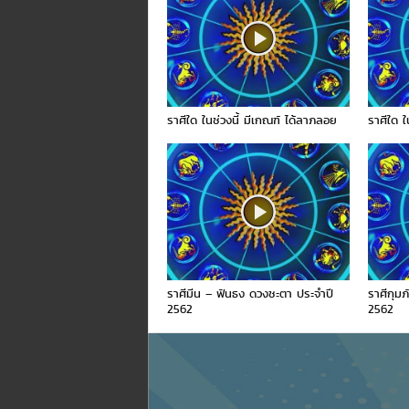
ราศีใด ในช่วงนี้ มีเกณฑ์ ได้ลาภลอย
ราศีใด ใ
ราศีมีน – ฟันธง ดวงชะตา ประจำปี
ราศีกุม
2562
2562