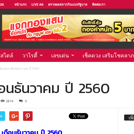
026
หน้าแรก
LIVE สด
ตรวจผลสลากกินแบ่งรัฐบาล
ติดต่อเรา
์สไตล์
วาไรตี้
เลขเด่น
เช็คดวง เสริมโชคลาภ
ษ์มงคล เดือนธันวาคม ปี 2560
อนธันวาคม ปี 2560
2814
0
er
เพิ
เดือนธันวาคม ปี 2560