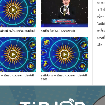
เกาะ
วาไรตี
เช็คด
ไลฟ์ส
นช่วงนี้ จะโดนเทต้อนรับปีใหม่
ราศีใด ในช่วงนี้ จะรวยฟ้าผ่า
เคล็ด
เลขเด
18+
ภ์ – ฟันธง ดวงชะตา ประจำปี
ราศีมังกร – ฟันธง ดวงชะตา ประจำปี
2562