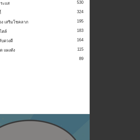
530
กระแส
324
้
195
วง เสริมโชคลาภ
183
ไตล์
164
ลับดวงดี
115
็ด แผงดัง
89