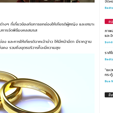
จัดหน
Badtz
คอ
่างๆ ที่เกี่ยวข้องกับการยกย่องให้เกียรติผู้หญิง และเหมาะ
ับการจัดพิธีมงคลสมรส
ภาพอ
และจิ
กย่อง และการให้เกียรติจากเจ้าบ่าว ให้มีหน้ามีตา มีรากฐาน
$und
มั่นคง รวมถึงบุตรบริวารก็จะมีความสุข
ราศีใ
Badtz
“แหวน
กระทู
Bua N
ติ