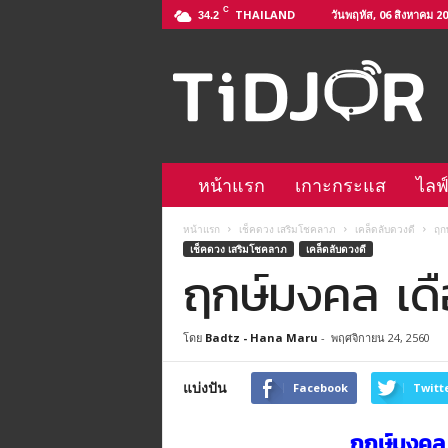
C
THAILAND
วันพฤหัส, 06 สิงหาคม 2
34.2
ติ
ด
จ
อ
L
i
n
หน้าแรก
เกาะกระแส
ไลฟ
e
@
หน้าแรก
เช็คดวง เสริมโชคลาภ
เคล็ดลับดวงดี
ฤก
–
เช็คดวง เสริมโชคลาภ
เคล็ดลับดวงดี
h
ฤกษ์มงคล เดื
t
t
p
โดย
Badtz - Hana Maru
-
พฤศจิกายน 24, 2560
s
:
/
แบ่งปัน
Facebook
Twitt
/
l
ฤกษ์มงคล 
i