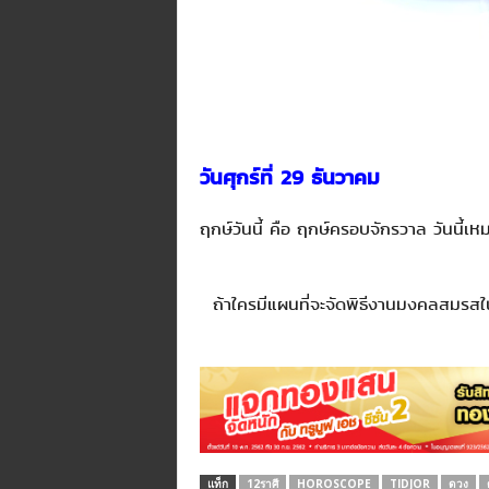
วันศุกร์ที่ 29 ธันวาคม
ฤกษ์วันนี้ คือ ฤกษ์ครอบจักรวาล วันนี้เ
ถ้าใครมีแผนที่จะจัดพิธีงานมงคลสมรสในวัน
แท็ก
12ราศี
HOROSCOPE
TIDJOR
ดวง