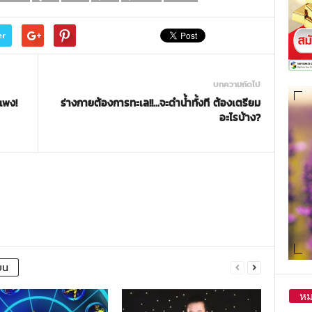
er
บทความถัดไป
ูแพง!
ร่างกายต้องการทะเล!!…จะดำน้ำทั้งที ต้องเตรียม
อะไรบ้าง?
ยน
หม