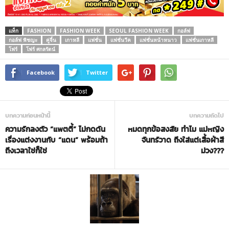
แท็ก
FASHION
FASHION WEEK
SEOUL FASHION WEEK
กอล์ฟ
กอล์ฟ พิชญะ
คู่จิ้น
เกาหลี
แฟชั่น
แฟชั่นวีค
แฟชั่นหน้าหนาว
แฟชั่นเกาหลี
โฟร์
โฟร์ ศกลรัตน์
Facebook
Twitter
บทความก่อนหน้านี้
บทความถัดไป
ความรักลงตัว “แพตตี้” ไม่กดดัน
หมดทุกข้อสงสัย ทำไม แม่หญิง
เรื่องแต่งงานกับ “แดน” พร้อมถ้า
จันทร์วาด ถึงใส่แต่เสื้อผ้าสี
ถึงเวลาใช่ก็ใช่
ม่วง???