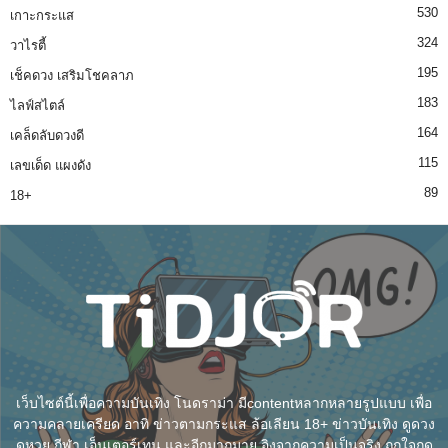
530
เกาะกระแส
324
วาไรตี้
195
เช็คดวง เสริมโชคลาภ
183
ไลฟ์สไตล์
164
เคล็ดลับดวงดี
115
เลขเด็ด แผงดัง
89
18+
เว็บไซต์นี้เพื่อความบันเทิง โนดราม่า มีcontentหลากหลายรูปแบบ เพื่อ
ความคลายเครียด อาทิ ข่าวตามกระแส ล้อเลียน 18+ ข่าวบันเทิง ดูดวง
ดูหวย กีฬา เอ็นเตอร์เทน และอีกมากมาย อิงจากความเป็นจริง ถูกใจกด