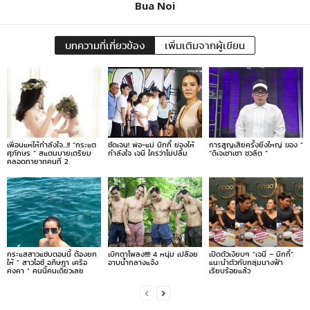
Bua Noi
บทความที่เกี่ยวข้อง
เพิ่มเติมจากผู้เขียน
เพื่อนแห่ให้กำลังใจ…!! “กระแต
ชัดเจน! พ่อ-แม่ มิกกี้ ย่องให้
การสูญเสียครั้งยิ่งใหญ่ ของ ”
ศุภักษร ” สแตนบายเตรียม
กำลังใจ เจนี่ ใครว่าไม่ปลื้ม
“ดีเจเชาเชา ชวลิต ”
คลอดทายาทคนที่ 2
กระแสสาวแซ่บตอนนี้ ต้องยก
เบิกตาโพลง!!!! 4 หนุ่ม เปลือย
เปิดตัวเงียบๆ “เจนี่ – มิกกี้”
ให้ ” สาวไอซ์ อภิษฎา เครือ
อาบน้ำกลางแจ้ง
แนะนำตัวกับกลุ่มนางฟ้า
คงคา ” คนนี้คนเดียวเลย
เรียบร้อยแล้ว