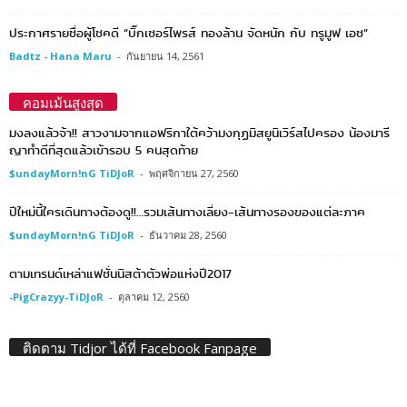
ประกาศรายชื่อผู้โชคดี “บิ๊กเซอร์ไพรส์ ทองล้าน จัดหนัก กับ ทรูมูฟ เอช”
Badtz - Hana Maru
-
กันยายน 14, 2561
คอมเม้นสูงสุด
มงลงแล้วจ้า!! สาวงามจากแอฟริกาใต้คว้ามงกุฏมิสยูนิเวิร์สไปครอง น้องมารี
ญาทำดีที่สุดแล้วเข้ารอบ 5 คนสุดท้าย
$undayMorn!nG TiDJoR
-
พฤศจิกายน 27, 2560
ปีใหม่นี้ใครเดินทางต้องดู!!…รวมเส้นทางเลี่ยง-เส้นทางรองของแต่ละภาค
$undayMorn!nG TiDJoR
-
ธันวาคม 28, 2560
ตามเทรนด์เหล่าแฟชั่นนิสต้าตัวพ่อแห่งปี2017
-PigCrazyy-TiDJoR
-
ตุลาคม 12, 2560
ติดตาม Tidjor ได้ที่ Facebook Fanpage