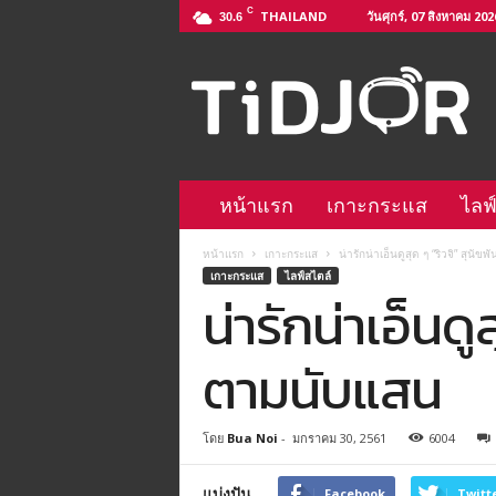
C
THAILAND
วันศุกร์, 07 สิงหาคม 202
30.6
ติ
ด
จ
อ
L
i
n
หน้าแรก
เกาะกระแส
ไลฟ
e
@
หน้าแรก
เกาะกระแส
น่ารักน่าเอ็นดูสุด ๆ “ริวจิ” สุนั
–
เกาะกระแส
ไลฟ์สไตล์
h
น่ารักน่าเอ็นดู
t
t
p
ตามนับแสน
s
:
/
โดย
Bua Noi
-
มกราคม 30, 2561
6004
/
l
แบ่งปัน
i
Facebook
Twitt