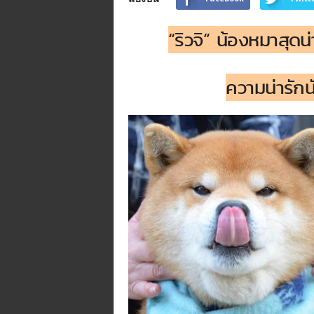
n
e
“ริวจิ” น้องหมาสุดน
.
m
e
ความน่ารัก
/
R
/
t
i
/
p
/
@
t
i
d
j
o
r