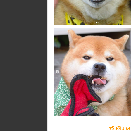
♥ริวจิในหล