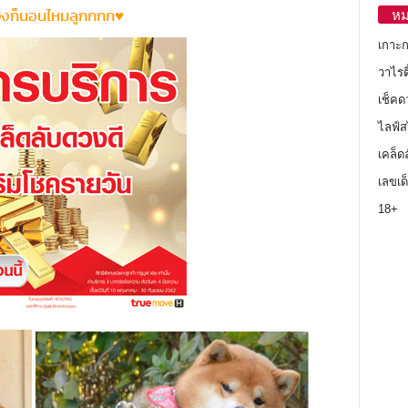
วงก็นอนไหมลูกกกก♥
หม
เกาะ
วาไรตี
เช็คด
ไลฟ์ส
เคล็ด
เลขเด
18+