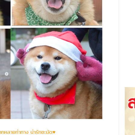
ากหลายท่าทาง น่ารักชะมัด♥