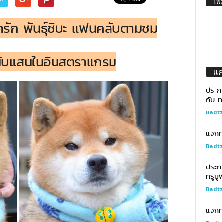
เพิ
่ารัก พันธุ์ชิบะ แฟนคลับตามชม
นับแสนในอินสตราแกรม
แ
ประก
กับ ท
Badtz
แจกทอ
Badtz
ประก
ทรูมู
Badtz
แจกท