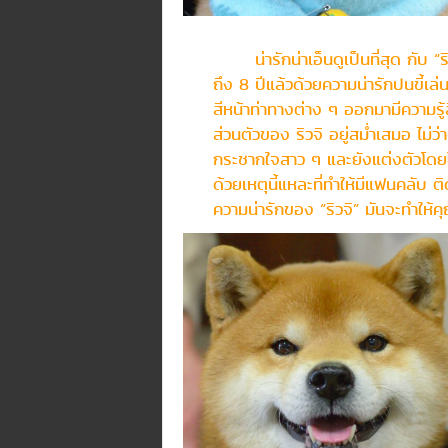
น่ารักน่าเอ็นดูเป็นที่สุด กับ “ริวจ
ถึง 8 ปีแล้วด้วยความน่ารักปนขี้เ
สีหน้าท่าทางต่าง ๆ ออกมามีความรู้ส
ส่วนตัวของ ริวจิ อยู่สม่ำเสมอ ไม่ว่
กระชากใจสาว ๆ และยังแต่งตัวโดยใช้ผ
ด้วยเหตุนี้แหละที่ทำให้มีแฟนคลับ
ความน่ารักของ “ริวจิ” มันจะทำให้ค