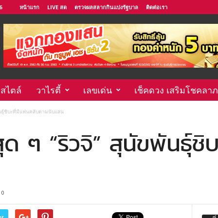
6
หน้าแรก
LIVE สด
ตรวจผลสลากกินแบ่งรัฐบาล
ติดต่อเรา
์สไตล์
วาไรตี้
เลขเด่น
เช็คดวง เสริมโชคลาภ
ขพันธุ์ชิบะที่มีแฟนคลับตามนับแสน
สุด ๆ “ริวจิ” สุนัขพันธุ์ช
0
er