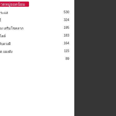
วดหมู่ยอดนิยม
530
กระแส
324
้
195
วง เสริมโชคลาภ
183
ไตล์
164
ลับดวงดี
115
็ด แผงดัง
89