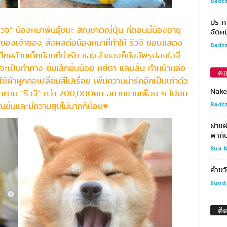
Badtz
ประกา
ิ” น้องหมาพันธุ์ชิบะ สัญชาติญี่ปุ่น ที่ตอนนี้น้องอายุ
จัดหน
ล่นของเจ้าของ ส่งผลต่อน้องหมาที่ทำให้ ริวจิ ชอบแสดง
Badtz
ึกคล้ายเด็กน้อยที่น่ารัก และเจ้าของก็ยังอัพรูปลงไอจี
าจะเป็นท่าทาง ยิ้มเล็กยิ้มน้อย หยีตา แลบลิ้น ทำหน้าหล่อ
คอ
้าผูกคอเปลี่ยนสีไปเรื่อย เพิ่มความน่ารักอีกเป็นเท่าตัว
Nake
 ติดตาม “ริวจิ” กว่า 200,000คน อยากชวนเพื่อน ๆ ไปชม
ุณยิ้มและมีความสุขไม่มากก็น้อย♥
Badtz
ฝาแฝด
พากัน
Bua N
คำขวั
$und
ติ