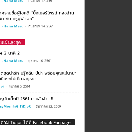
 - Hana Maru
-
กันยายน 17, 2561
ศรายชื่อผู้โชคดี “บิ๊กเซอร์ไพรส์ ทองล้าน
ัก กับ ทรูมูฟ เอช”
 - Hana Maru
-
กันยายน 14, 2561
มเม้นสูงสุด
e 2 นาคี 2
 - Hana Maru
-
ตุลาคม 16, 2561
สุดน่ารัก บรู๊คลิน บีน่า พร้อมคุณแม่นานา
ขึ้นรถไปเที่ยวอยุธยา
oi
-
มีนาคม 5, 2561
ญวันเด็กปี 2561 มาแล้วจ้า….!!
ayMorn!nG TiDJoR
-
ธันวาคม 22, 2560
ดตาม Tidjor ได้ที่ Facebook Fanpage