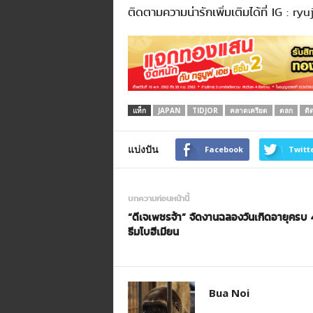
ติดตามความน่ารักเพิ่มเติมได้ที่ IG :
ryuj
แท็ก
JAPAN
TIDJOR
คลาดเครียด
ตลก
ติ
แบ่งปัน
Facebook
Twitt
บทความก่อนหน้านี้
“ดีเจเพชรจ้า” จัดงานฉลองวันเกิดอายุครบ 4
ธีมโบฮีเมียน
Bua Noi