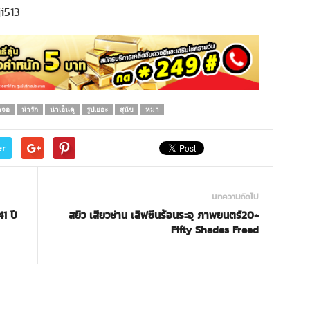
i513
ดจอ
น่ารัก
น่าเอ็นดู
รูปเยอะ
สุนัข
หมา
er
บทความถัดไป
1 ปี
สยิว เสียวซ่าน เลิฟซีนร้อนระอุ ภาพยนตร์20+
Fifty Shades Freed