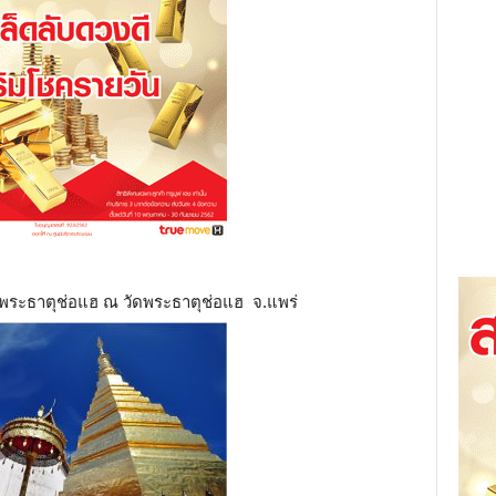
ือ พระธาตุช่อแฮ ณ วัดพระธาตุช่อแฮ จ.แพร่