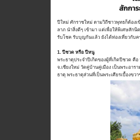
สักการ
n
e
.
ปีใหม่ ศักราชใหม่ ตามวิถีชาวพุทธก็ต้องเ
m
ลาภ นำสิ่งดีๆ เข้ามา แต่เพื่อให้พิเศษสั
e
รับโชค รับบุญกันแล้ว ยังได้ท่องเที่ยวกับค
/
R
/
1. ปีชวด หรือ ปีหนู
t
พระธาตุประจำปีเกิดของผู้ที่เกิดปีชวด 
i
จ.เชียงใหม่ วัดคู่บ้านคู่เมือง เป็นพระอา
/
ธาตุ พระธาตุส่วนที่เป็นพระเศียรเบื้องข
p
/
@
t
i
d
j
o
r