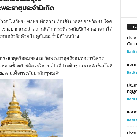
ะพระธาตุประจำปีเกิด
ข้าวัด ไหว้พระ ขอพรเพื่อความเป็นสิริมงคลของชีวิต รับโชค
แ
กนิด เราอยากแนะนำสถานที่สักการะที่ตรงกับปีเกิด นอกจากได้
รอบครัวอีกด้วย ไปดูกันเลยว่่ามีที่ไหนบ้าง
ประก
กับ ท
Badtz
คือ พระธาตุศรีจอมทอง ณ วัดพระธาตุศรีจอมทองวรวิหาร
แจกทอ
รามหลวงชั้นตรี ชนิดวรวิหาร เป็นที่ประดิษฐานพระทักษิณโมลี
Badtz
วาของสมเด็จพระสัมมาสัมพุทธเจ้า
ประก
ทรูมู
Badtz
แจกท
Badtz
ประกา