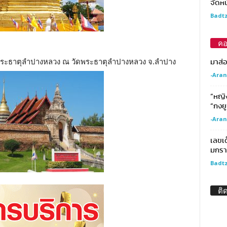
จัดหน
Badtz
คอ
มาส่
คือ พระธาตุลำปางหลวง ณ วัดพระธาตุลำปางหลวง จ.ลำปาง
-Aran
“หญิง
“กงยู
-Aran
เลขเ
มกรา
Badtz
ติ