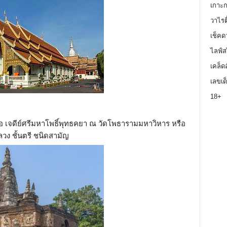
เกาะ
วาไรตี
เช็คด
ไลฟ์ส
เคล็ด
เลขเด
18+
 คือ เจดีย์ศรีมหาโพธิ์พุทธคยา ณ วัดโพธารามมหาวิหาร หรือ
วง ชั้นตรี ชนิดสามัญ