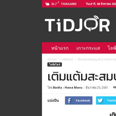
C
THAILAND
วันเสาร์, 08 สิงหาคม 20
31.7
ติ
ด
จ
อ
L
i
n
หน้าแรก
เกาะกระแส
ไลฟ
e
@
หน้าแรก
ไลฟ์สไตล์
เติมแต้มสะสมบุญ สักการะพระธาตุ
–
ไลฟ์สไตล์
h
เติมแต้มสะสม
t
t
p
โดย
Badtz - Hana Maru
-
ธันวาคม 25, 2561
s
:
/
แบ่งปัน
Facebook
Twitt
/
l
เต
i