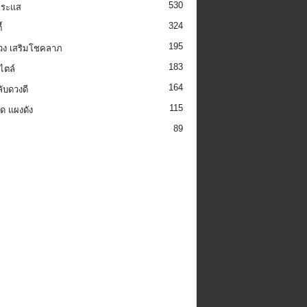
530
กระแส
324
้
195
วง เสริมโชคลาภ
183
ไตล์
164
ลับดวงดี
115
็ด แผงดัง
89