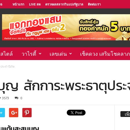
26
หน้าแรก
LIVE สด
ตรวจผลสลากกินแบ่งรัฐบาล
ติดต่อเรา
์สไตล์
วาไรตี้
เลขเด่น
เช็คดวง เสริมโชคลาภ
ประจำปีเกิด
บุญ สักการะพระธาตุประจ
3573
0
er
เพิ
ิมแต้มสะสมบุญ