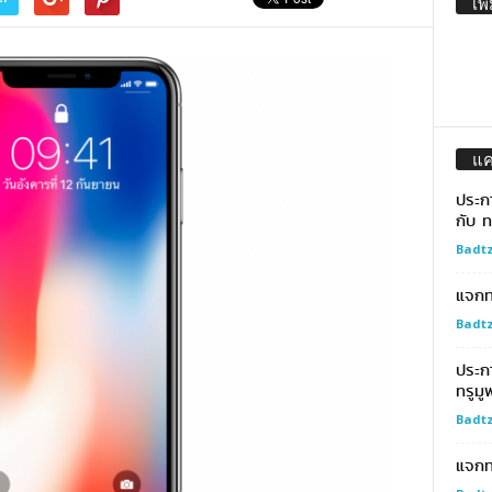
เพิ
แ
ประก
กับ ท
Badtz
แจกทอ
Badtz
ประก
ทรูมู
Badtz
แจกท