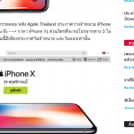
Badtz
ประกา
จัดหน
ดการรอคอย หลัง Apple Thailand ประกาศวางจำหน่าย iPhone
Badtz
้นะจ๊ะ —>
ราคา iPhone X
) ส่วนใครที่จะรอโปรจากทาง 3 โอ
นนี้มีเพียงประกาศวันจำหน่าย และวันจองเท่านั้น
คอ
เพลง 
แล้วว
Bua N
ราศีใ
Badtz
สีเล็
-Aran
ติ