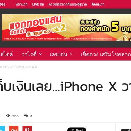
2026
หน้าแรก
LIVE สด
ตรวจผลสลากกินแบ่งรัฐบาล
ติดต่อเรา
์สไตล์
วาไรตี้
เลขเด่น
เช็คดวง เสริมโชคลาภ
X วางจำหน่ายในไทย 24 พ.ย.นี้
ได้เก็บเงินเลย…iPhone X 
0
2545
0
er