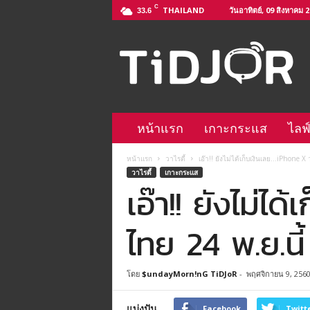
C
THAILAND
วันอาทิตย์, 09 สิงหาคม 
33.6
ติ
ด
จ
อ
L
i
n
หน้าแรก
เกาะกระแส
ไลฟ
e
@
หน้าแรก
วาไรตี้
เอ๊า!! ยังไม่ได้เก็บเงินเลย…iPhone 
–
วาไรตี้
เกาะกระแส
h
เอ๊า!! ยังไม่
t
t
p
ไทย 24 พ.ย.นี้
s
:
/
โดย
$undayMorn!nG TiDJoR
-
พฤศจิกายน 9, 256
/
l
แบ่งปัน
i
Facebook
Twitt