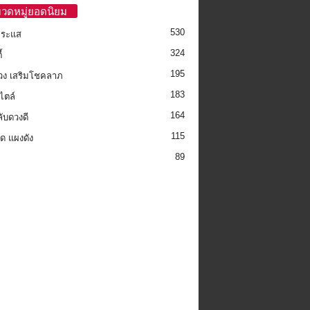
วดหมู่ยอดนิยม
530
กระแส
324
้
195
วง เสริมโชคลาภ
183
ไตล์
164
ลับดวงดี
115
็ด แผงดัง
89