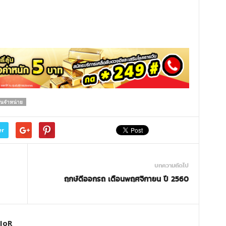
ันจำหน่าย
er
บทความถัดไป
ฤกษ์ดีออกรถ เดือนพฤศจิกายน ปี 2560
JoR