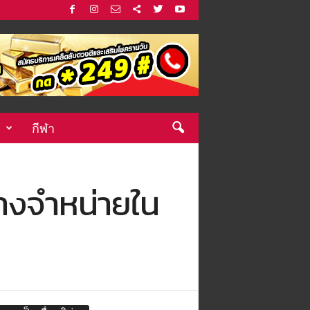
กีฬา
วางจำหน่ายใน