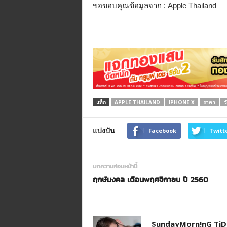
ขอขอบคุณข้อมูลจาก :
Apple Thailand
แท็ก
APPLE THAILAND
IPHONE X
ราคา
ว
แบ่งปัน
Facebook
Twitt
บทความก่อนหน้านี้
ฤกษ์มงคล เดือนพฤศจิกายน ปี 2560
$undayMorn!nG TiD