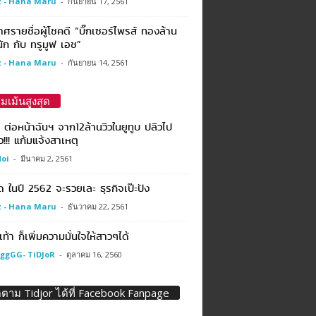
 - Hana Maru
-
กันยายน 17, 2561
ศรายชื่อผู้โชคดี “บิ๊กเซอร์ไพรส์ ทองล้าน
ัก กับ ทรูมูฟ เอช”
 - Hana Maru
-
กันยายน 14, 2561
มเม้นสูงสุด
ต่อหน้าฉันฯ จาก12ล้านวิวในยูทูบ ปลิวไป
ว!!! แก้มแจ้งสาเหตุ
oi
-
มีนาคม 2, 2561
ด ในปี 2562 จะรวยเละ ธุรกิจเป๊ะปัง
 - Hana Maru
-
ธันวาคม 22, 2561
บเท้า ก็เพิ่มความมั่นใจให้สาวๆได้
ggGG- TiDJoR
-
ตุลาคม 16, 2560
ดตาม Tidjor ได้ที่ Facebook Fanpage