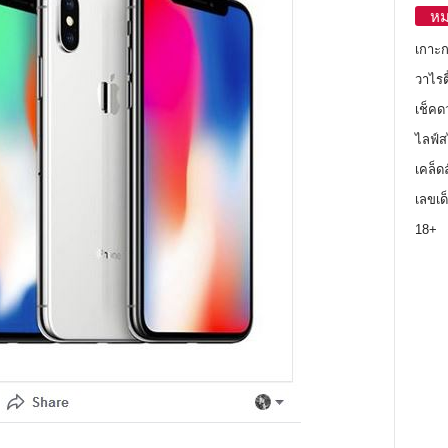
หม
เกาะ
วาไรตี
เช็คด
ไลฟ์ส
เคล็ด
เลขเด
18+