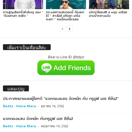
การสูญเสียครั้งยิ่งใหญ่ ของ ”
กระแสสาวแซ่บตอนนี้ ต้องยก
เบิกตาโพลง!!!! 4 หนุ่ม เปลือย
“ดีเจเชาเชา ชวลิต ”
ให้ ” สาวไอซ์ อภิษฎา เครือ
อาบน้ำกลางแจ้ง
คงคา ” คนนี้คนเดียวเลย
เพิ่มเราเป็นเพื่อนสิค่ะ
ติดตาม Line ID @tidjor
แคมเปญ
ประกาศหมายเลขผู้โชคดี “แจกทองแสน จัดหนัก กับ ทรูมูฟ เอช ซีซั่น2”
Badtz - Hana Maru
-
ตุลาคม 16, 2562
แจกทองแสน จัดหนัก กับทรูมูฟ เอช ซีซั่น2
Badtz - Hana Maru
-
พฤษภาคม 14, 2562