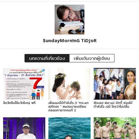
$undayMorn!nG TiDJoR
บทความที่เกี่ยวข้อง
เพิ่มเติมจากผู้เขียน
ฉีดวัคซีนไข้หวัดใหญ่ ฟรี
เพื่อนแห่ให้กำลังใจ…!! “กระแต
ชัดเจน! พ่อ-แม่ มิกกี้ ย่องให้
ศุภักษร ” สแตนบายเตรียม
กำลังใจ เจนี่ ใครว่าไม่ปลื้ม
คลอดทายาทคนที่ 2