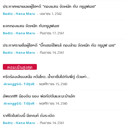
ประกาศหมายเลขผู้โชคดี “ทองแสน จัดหนัก กับ ทรูมูฟเอช”
Badtz - Hana Maru
-
เมษายน 1, 2562
แจกทองแสน จัดหนัก กับทรูมูฟเอช
Badtz - Hana Maru
-
กันยายน 17, 2561
ประกาศรายชื่อผู้โชคดี “บิ๊กเซอร์ไพรส์ ทองล้าน จัดหนัก กับ ทรูมูฟ เอช”
Badtz - Hana Maru
-
กันยายน 14, 2561
คอมเม้นสูงสุด
กรีดร้องเสียงสนั่น หวั่นไหว…น้ำตาซึมไปกับพี่ตู่ ด้วยค่ะ…
-AranggGG- TiDJoR
-
พฤศจิกายน 15, 2560
อัพเดท!!!! น้องดิน ของ พ่อกัปตันและมะม้าเอ้ก
-AranggGG- TiDJoR
-
พฤศจิกายน 14, 2560
ราศีใดในช่วงนี้ มีเกณฑ์ ดังระเบิด
Badtz - Hana Maru
-
กันยายน 14, 2561