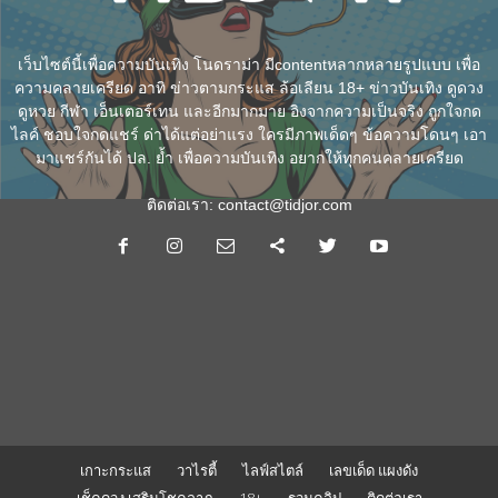
เว็บไซต์นี้เพื่อความบันเทิง โนดราม่า มีcontentหลากหลายรูปแบบ เพื่อ
ความคลายเครียด อาทิ ข่าวตามกระแส ล้อเลียน 18+ ข่าวบันเทิง ดูดวง
ดูหวย กีฬา เอ็นเตอร์เทน และอีกมากมาย อิงจากความเป็นจริง ถูกใจกด
ไลค์ ชอบใจกดแชร์ ด่าได้แต่อย่าแรง ใครมีภาพเด็ดๆ ข้อความโดนๆ เอา
มาแชร์กันได้ ปล. ย้ำ เพื่อความบันเทิง อยากให้ทุกคนคลายเครียด
ติดต่อเรา:
contact@tidjor.com
เกาะกระแส
วาไรตี้
ไลฟ์สไตล์
เลขเด็ด แผงดัง