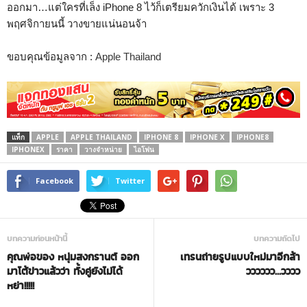
ออกมา…แต่ใครที่เล็ง iPhone 8 ไว้ก็เตรียมควักเงินได้ เพราะ 3
พฤศจิกายนนี้ วางขายแน่นอนจ้า
ขอบคุณข้อมูลจาก :
Apple Thailand
แท็ก
APPLE
APPLE THAILAND
IPHONE 8
IPHONE X
IPHONE8
IPHONEX
ราคา
วางจำหน่าย
ไอโฟน
Facebook
Twitter
บทความก่อนหน้านี้
บทความถัดไป
คุณพ่อของ หนุ่มสงกรานต์ ออก
เทรนถ่ายรูปแบบใหม่มาอีกล้า
มาโต้ข่าวแล้วว่า ทั้งคู่ยังไม่ได้
วววววว…วววว
หย่า!!!!!