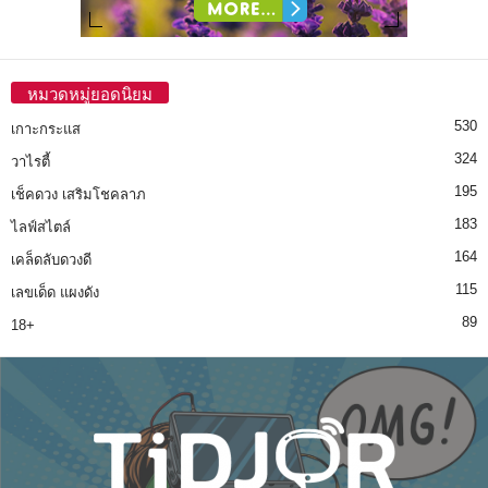
หมวดหมู่ยอดนิยม
530
เกาะกระแส
324
วาไรตี้
195
เช็คดวง เสริมโชคลาภ
183
ไลฟ์สไตล์
164
เคล็ดลับดวงดี
115
เลขเด็ด แผงดัง
89
18+