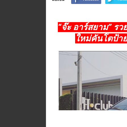
n
e
.
m
“จ๊ะ อาร์สยาม” รวย
e
/
ใหม่คันโตป้าย
R
/
t
i
/
p
/
@
t
i
d
j
o
r