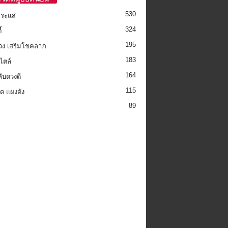
530
กระแส
324
้
195
วง เสริมโชคลาภ
183
ไตล์
164
ลับดวงดี
115
็ด แผงดัง
89