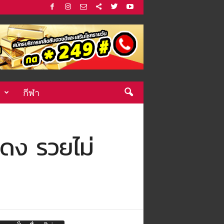
กีฬา
แดง รวยไม่