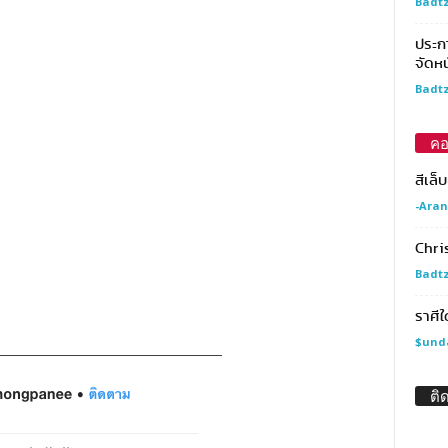
Badtz
ประกา
จัดหน
Badtz
คอ
สีเล็
-Aran
Chri
Badtz
ราศีใ
$und
ติ