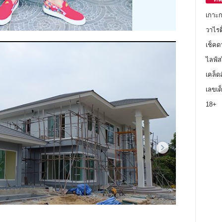
เกาะ
วาไรตี
เช็คด
ไลฟ์ส
เคล็ด
เลขเด
18+