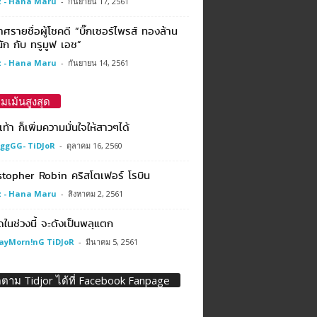
 - Hana Maru
-
กันยายน 17, 2561
ศรายชื่อผู้โชคดี “บิ๊กเซอร์ไพรส์ ทองล้าน
ัก กับ ทรูมูฟ เอช”
 - Hana Maru
-
กันยายน 14, 2561
มเม้นสูงสุด
บเท้า ก็เพิ่มความมั่นใจให้สาวๆได้
ggGG- TiDJoR
-
ตุลาคม 16, 2560
stopher Robin คริสโตเฟอร์ โรบิน
 - Hana Maru
-
สิงหาคม 2, 2561
ดในช่วงนี้ จะดังเป็นพลุแตก
ayMorn!nG TiDJoR
-
มีนาคม 5, 2561
ดตาม Tidjor ได้ที่ Facebook Fanpage