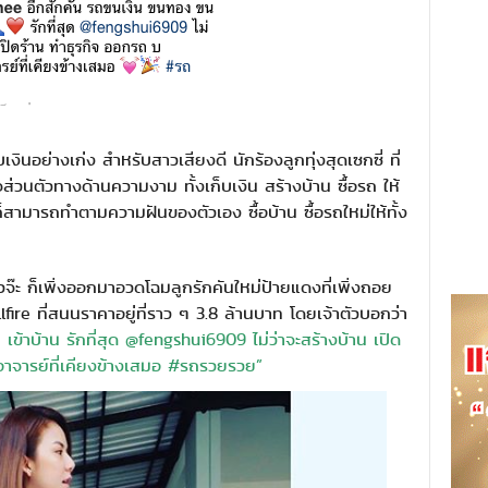
งินอย่างเก่ง สำหรับสาวเสียงดี นักร้องลูกทุ่งสุดเซกซี่ ที่
ส่วนตัวทางด้านความงาม ทั้งเก็บเงิน สร้างบ้าน ซื้อรถ ให้
ก็สามารถทำตามความฝันของตัวเอง ซื้อบ้าน ซื้อรถใหม่ให้ทั้ง
ก็เพิ่งออกมาอวดโฉมลูกรักคันใหม่ป้ายแดงที่เพิ่งถอย
fire ที่สนนราคาอยู่ที่ราว ๆ 3.8 ล้านบาท โดยเจ้าตัวบอกว่า
ข้าบ้าน รักที่สุด @fengshui6909 ไม่ว่าจะสร้างบ้าน เปิด
าจารย์ที่เคียงข้างเสมอ #รถรวยรวย”