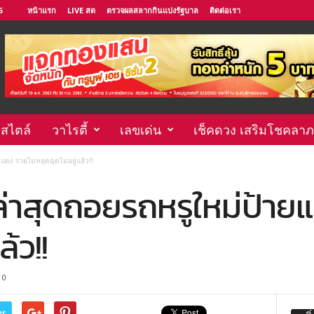
6
หน้าแรก
LIVE สด
ตรวจผลสลากกินแบ่งรัฐบาล
ติดต่อเรา
์สไตล์
วาไรตี้
เลขเด่น
เช็คดวง เสริมโชคลาภ
แดง รวยไม่หยุดฉุดไม่อยู่แล้ว!!
ล่าสุดถอยรถหรูใหม่ป้าย
ล้ว!!
0
er