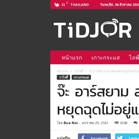
C
THAILAND
วันพฤหัส, 06 สิงหาคม 202
31
ติ
ด
จ
อ
L
i
n
หน้าแรก
เกาะกระแส
ไลฟ
e
@
หน้าแรก
วาไรตี้
จ๊ะ อาร์สยาม ล่าสุดถอยรถหรูใหม่ป้าย
–
วาไรตี้
เกาะกระแส
h
จ๊ะ อาร์สยาม 
t
t
p
หยุดฉุดไม่อยู่แ
s
:
/
โดย
Bua Noi
-
มกราคม 29, 2561
2068
/
l
แบ่งปัน
i
Facebook
Twitt