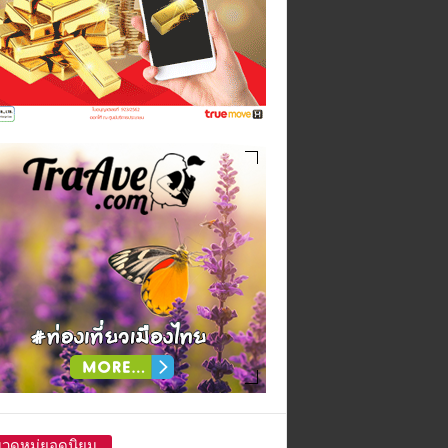
วดหมู่ยอดนิยม