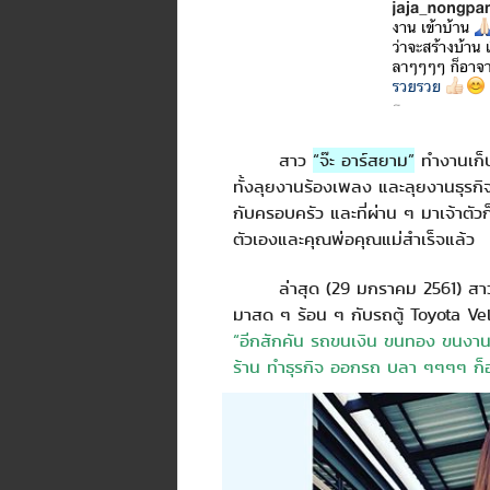
สาว
“จ๊ะ อาร์สยาม”
ทำงานเก็บเ
ทั้งลุยงานร้องเพลง และลุยงานธุรกิจ
กับครอบครัว และที่ผ่าน ๆ มาเจ้าตัว
ตัวเองและคุณพ่อคุณแม่สำเร็จแล้ว
ล่าสุด (29 มกราคม 2561) สาวจ๊ะ 
มาสด ๆ ร้อน ๆ กับรถตู้ Toyota Vell
“อีกสักคัน รถขนเงิน ขนทอง ขนงาน เ
ร้าน ทำธุรกิจ ออกรถ บลา ๆๆๆๆ ก็อ