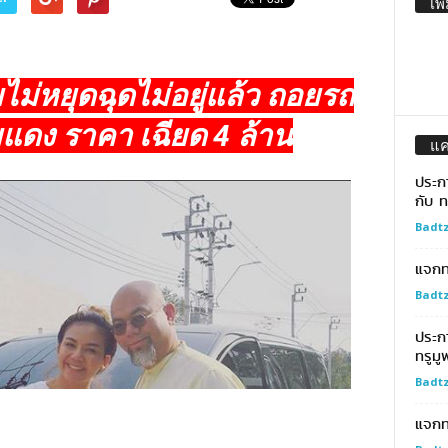
เพิ
ไม่หยุดฉุดไม่อยู่แล้ว ถอยรถ
แดง ราคา เฉียด 4 ล้าน
แ
ประก
กับ ท
Badtz
แจกทอ
Badtz
ประก
ทรูมู
Badtz
แจกท