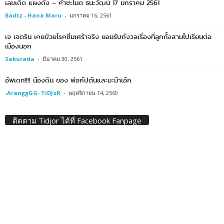
เลขเด็ด แผงดัง – คำชะโนด ธนะวัฒน์ 17 มกราคม 2561
Badtz - Hana Maru
-
มกราคม 16, 2561
เจ เจตริน เคยป่วยโรคซึมเศร้าจริง ยอมรับกังวลเรื่องที่ลูกทั้งสามไปเรียนต่อ
เมืองนอก
Sakurada
-
มีนาคม 30, 2561
อัพเดท!!!! น้องดิน ของ พ่อกัปตันและมะม้าเอ้ก
-AranggGG- TiDJoR
-
พฤศจิกายน 14, 2560
ติดตาม Tidjor ได้ที่ Facebook Fanpage