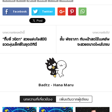
Facebook
Twitter
บทความก่อนหน้านี้
บทความถัดไป
“กิ๊บซี่ วนิดา” สวยแซ่บไซส์มินิ
อั้ม พัชราภา กับหน้าสดไร้เมคอัพ
อวดหุ่นเซ็กซี่ในชุดบิกินี่
จะสวยขนาดไหนไปชม
Badtz - Hana Maru
บทความที่เกี่ยวข้อง
เพิ่มเติมจากผู้เขียน