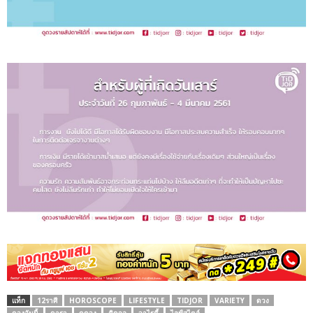
แท็ก
12ราศี
HOROSCOPE
LIFESTYLE
TIDJOR
VARIETY
ดวง
ดวงวันนี้
ดารา
ดูดวง
ติดจอ
วาไรตี้
ไลฟ์สไตล์