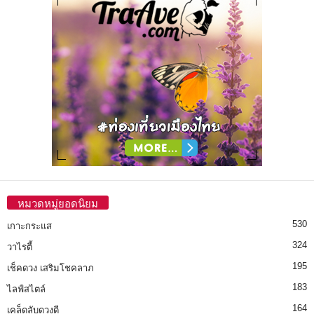
หมวดหมู่ยอดนิยม
530
เกาะกระแส
324
วาไรตี้
195
เช็คดวง เสริมโชคลาภ
183
ไลฟ์สไตล์
164
เคล็ดลับดวงดี