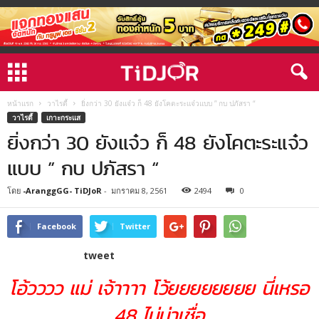
หน้าแรก
วาไรตี้
ยิ่งกว่า 30 ยังแจ๋ว ก็ 48 ยังโคตะระแจ๋วแบบ ” กบ ปภัสรา “
วาไรตี้
เกาะกระแส
ยิ่งกว่า 30 ยังแจ๋ว ก็ 48 ยังโคตะระแจ๋ว
แบบ ” กบ ปภัสรา “
โดย
-AranggGG- TiDJoR
-
มกราคม 8, 2561
2494
0
Facebook
Twitter
tweet
โอ้วววว แม่ เจ้าาาา โว้ยยยยยยยย นี่เหรอ
48 ไม่น่าเชื่อ