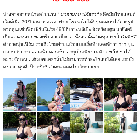
ห่างหายจากหน้าจอไปนาน
” มาดามกบ ปภัสรา “
อดีตมิสไทยแลนด์
เวิลด์เมื่อ 30 ปีก่อน กาลเวลาทำอะไรเธอไม่ได้! ขุ่นแม่กบได้ถ่ายรูป
อวดหุ่นแซ่บฟิตเฟิร์มในวัย 48 ปีที่เกาะหลีเป๊ะ จังหวัดสตูล มาถึงหลี
เป๊ะแต่นางแบบของทริปสวยเป๊ะกว่า ซึ่งเธอนั้นสวมชุดว่ายน้ำวันพีชสี
ดำอวดหุ่นเฟิร์ม รวมถึงโพสท่าบนเรือแบบเริ่ดท้าแดดจ้าาา าาา ขุ่น
แม่กบสามารถคอนเฟิมคอนเซ็ป อายุเป็นเพียงแค่ตัวเลข ให้เราได้
อย่างชัดเจน….ตัวเลขเหล่านั้นไม่สามารถทำอะไรเธอได้เลย เธอยัง
คงสวย หุ่นดี เป๊ะ เซ๊กซี่ สวดยอดดดไปเล้ยยยยยย