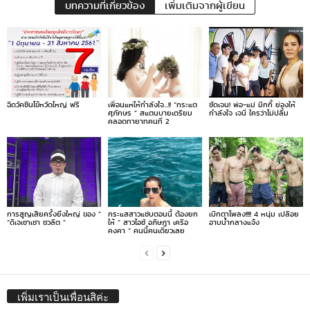
บทความที่เกี่ยวข้อง
เพิ่มเติมจากผู้เขียน
ฉีดวัคซีนไข้หวัดใหญ่ ฟรี
เพื่อนแห่ให้กำลังใจ…!! “กระแต
ชัดเจน! พ่อ-แม่ มิกกี้ ย่องให้
ศุภักษร ” สแตนบายเตรียม
กำลังใจ เจนี่ ใครว่าไม่ปลื้ม
คลอดทายาทคนที่ 2
การสูญเสียครั้งยิ่งใหญ่ ของ ”
กระแสสาวแซ่บตอนนี้ ต้องยก
เบิกตาโพลง!!!! 4 หนุ่ม เปลือย
“ดีเจเชาเชา ชวลิต ”
ให้ ” สาวไอซ์ อภิษฎา เครือ
อาบน้ำกลางแจ้ง
คงคา ” คนนี้คนเดียวเลย
เพิ่มเราเป็นเพื่อนสิค่ะ