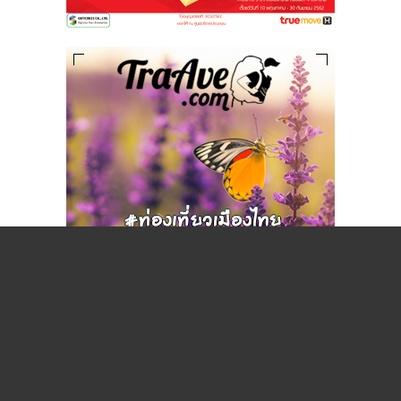
หมวดหมู่ยอดนิยม
530
เกาะกระแส
324
วาไรตี้
195
เช็คดวง เสริมโชคลาภ