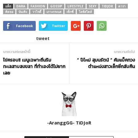
แท็ก
DARA
FASHION
GOSSIP
LIFESTYLE
SEXY
TIDJOR
ดารา
ติดจอ
บันเทิง
วาไรตี้
เกาะกระแส
เซ็กซี่
ไลฟ์สไตล์
Facebook
Twitter
tweet
บทความก่อนหน้านี้
บทความถัดไป
ไข่ครอบ!! เมนูเฉพาะถิ่นริม
” ปีใหม่ สุมนรัตน์ ” คัมแบ็คทวง
ทะเลสาบสงขลา ที่ทำเองได้ไม่ยาก
ตำแหน่งสาวเซ็กซี่กลับคืน
เลย
-AranggGG- TiDJoR