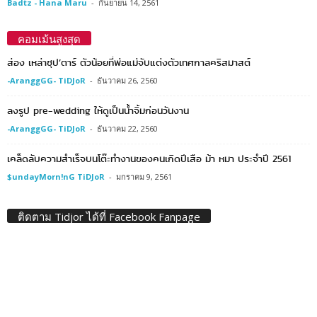
Badtz - Hana Maru
-
กันยายน 14, 2561
คอมเม้นสูงสุด
ส่อง เหล่าซุป’ตาร์ ตัวน้อยที่พ่อแม่จับแต่งตัวเทศกาลคริสมาสต์
-AranggGG- TiDJoR
-
ธันวาคม 26, 2560
ลงรูป pre-wedding ให้ดูเป็นน้ำจิ้มก่อนวันงาน
-AranggGG- TiDJoR
-
ธันวาคม 22, 2560
เคล็ดลับความสำเร็จบนโต๊ะทำงานของคนเกิดปีเสือ ม้า หมา ประจำปี 2561
$undayMorn!nG TiDJoR
-
มกราคม 9, 2561
ติดตาม Tidjor ได้ที่ Facebook Fanpage