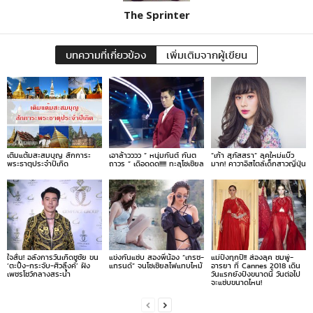
The Sprinter
บทความที่เกี่ยวข้อง
เพิ่มเติมจากผู้เขียน
เติมแต้มสะสมบุญ สักการะ
เอาล้าวววว ” หนุ่มกันต์ กันต
“เก้า สุภัสสรา” ลุคใหม่แบ๊ว
พระธาตุประจำปีเกิด
ถาวร ” เดือดดด!!!!! ทะลุโซเชียล
มาก! คาวาอิสไตล์เด็กสาวญี่ปุ่น
ใจสั่น! อลังการวันเกิดชูชัย ขน
แข่งกันแซ่บ สองพี่น้อง “เกรซ-
แม่ปังทุกปี!! ส่องลุค ชมพู่-
‘ตะปิ้ง-กระจับ-ศิวลึงค์’ ฝัง
แกรนด์” จนโซเชียลไฟแทบไหม้
อารยา ที่ Cannes 2018 เดิน
เพชรโชว์กลางสระน้ำ
วันแรกยังปังขนาดนี้ วันต่อไป
จะแซ่บขนาดไหน!