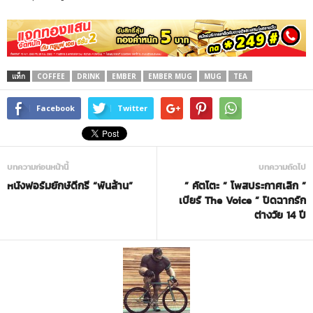
แท็ก
COFFEE
DRINK
EMBER
EMBER MUG
MUG
TEA
Facebook
Twitter
บทความก่อนหน้านี้
บทความถัดไป
หนังฟอร์มยักษ์ดีกรี “พันล้าน”
” คัตโตะ ” โพสประกาศเลิก ”
เบียร์ The Voice ” ปิดฉากรัก
ต่างวัย 14 ปี