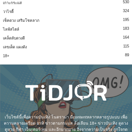
530
เกาะกระแส
324
วาไรตี้
195
เช็คดวง เสริมโชคลาภ
183
ไลฟ์สไตล์
164
เคล็ดลับดวงดี
115
เลขเด็ด แผงดัง
89
18+
เว็บไซต์นี้เพื่อความบันเทิง โนดราม่า มีcontentหลากหลายรูปแบบ เพื่อ
ความคลายเครียด อาทิ ข่าวตามกระแส ล้อเลียน 18+ ข่าวบันเทิง ดูดวง
ดูหวย กีฬา เอ็นเตอร์เทน และอีกมากมาย อิงจากความเป็นจริง ถูกใจกด