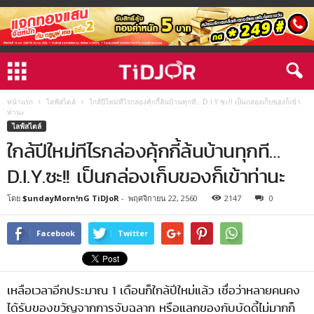
หน้าแรก
ไลฟ์สไตล์
ใกล้ปีใหม่ทีไรกล่องคุ้กกี้ล้นบ้านทุกที…D.I.Y.ซะ!! เป็นกล่องเก็บของก็เข้า
ท่านะ
ไลฟ์สไตล์
ใกล้ปีใหม่ทีไรกล่องคุ้กกี้ล้นบ้านทุกที…
D.I.Y.ซะ!! เป็นกล่องเก็บของก็เข้าท่านะ
โดย
$undayMorn!nG TiDJoR
-
พฤศจิกายน 22, 2560
2147
0
Facebook
Twitter
เหลือเวลาอีกประมาณ 1 เดือนก็ใกล้ปีใหม่แล้ว เชื่อว่าหลายคนคง
ได้รับของขวัญจากการจับฉลาก หรือแลกของกับบัดดี้ไม่มากก็