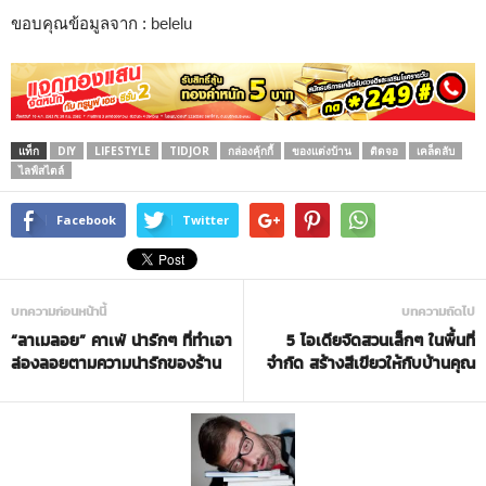
ขอบคุณข้อมูลจาก :
belelu
แท็ก
DIY
LIFESTYLE
TIDJOR
กล่องคุ้กกี้
ของแต่งบ้าน
ติดจอ
เคล็ดลับ
ไลฟ์สไตล์
Facebook
Twitter
บทความก่อนหน้านี้
บทความถัดไป
“ลาเมลอย” คาเฟ่ น่ารักๆ ที่ทำเอา
5 ไอเดียจัดสวนเล็กๆ ในพื้นที่
ล่องลอยตามความน่ารักของร้าน
จำกัด สร้างสีเขียวให้กับบ้านคุณ