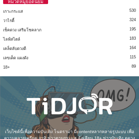
หมวดหมู่ยอดนิยม
530
เกาะกระแส
324
วาไรตี้
195
เช็คดวง เสริมโชคลาภ
183
ไลฟ์สไตล์
164
เคล็ดลับดวงดี
115
เลขเด็ด แผงดัง
89
18+
เว็บไซต์นี้เพื่อความบันเทิง โนดราม่า มีcontentหลากหลายรูปแบบ เพื่อ
ความคลายเครียด อาทิ ข่าวตามกระแส ล้อเลียน 18+ ข่าวบันเทิง ดูดวง