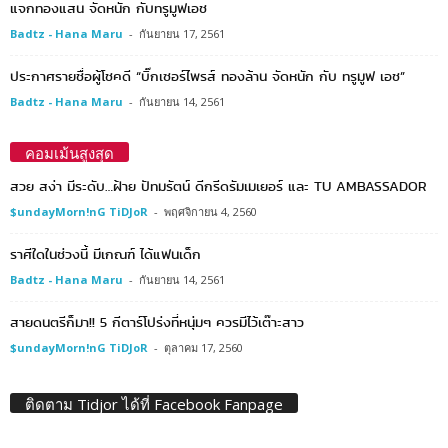
แจกทองแสน จัดหนัก กับทรูมูฟเอช
Badtz - Hana Maru
-
กันยายน 17, 2561
ประกาศรายชื่อผู้โชคดี “บิ๊กเซอร์ไพรส์ ทองล้าน จัดหนัก กับ ทรูมูฟ เอช”
Badtz - Hana Maru
-
กันยายน 14, 2561
คอมเม้นสูงสุด
สวย สง่า มีระดับ…ฝ้าย ปัทมรัตน์ ดีกรีดรัมเมเยอร์ และ TU AMBASSADOR
$undayMorn!nG TiDJoR
-
พฤศจิกายน 4, 2560
ราศีใดในช่วงนี้ มีเกณฑ์ ได้แฟนเด็ก
Badtz - Hana Maru
-
กันยายน 14, 2561
สายดนตรีก็มา!! 5 กีตาร์โปร่งที่หนุ่มๆ ควรมีไว้เต๊าะสาว
$undayMorn!nG TiDJoR
-
ตุลาคม 17, 2560
ติดตาม Tidjor ได้ที่ Facebook Fanpage