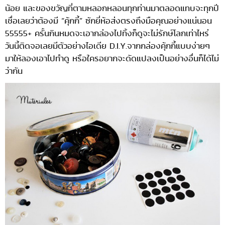
น้อย และของขวัญที่ตามหลอกหลอนทุกท่านมาตลอดแทบจะทุกปี
เชื่อเลยว่าต้องมี “คุ้กกี้” ซักยี่ห้อส่งตรงถึงมือคุณอย่างแน่นอน
55555+ ครั้นกินหมดจะเอากล่องไปทิ้งก็ดูจะไม่รักษ์โลกเท่าไหร่
วันนี้ติดจอเลยมีตัวอย่างไอเดีย D.I.Y.จากกล่องคุ้กกี้แบบง่ายๆ
มาให้ลองเอาไปทำดู หรือใครอยากจะดัดแปลงเป็นอย่างอื่นก็ได้ไม่
ว่ากัน