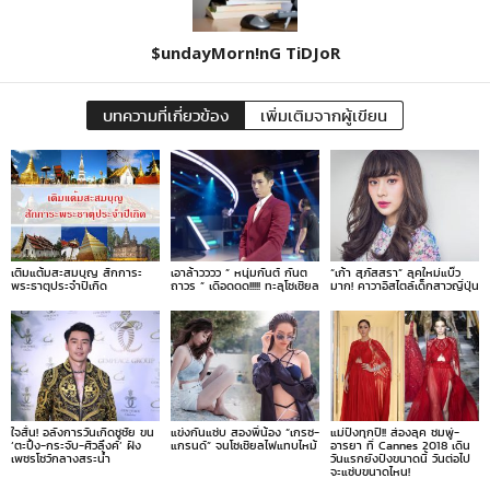
$undayMorn!nG TiDJoR
บทความที่เกี่ยวข้อง
เพิ่มเติมจากผู้เขียน
เติมแต้มสะสมบุญ สักการะ
เอาล้าวววว ” หนุ่มกันต์ กันต
“เก้า สุภัสสรา” ลุคใหม่แบ๊ว
พระธาตุประจำปีเกิด
ถาวร ” เดือดดด!!!!! ทะลุโซเชียล
มาก! คาวาอิสไตล์เด็กสาวญี่ปุ่น
ใจสั่น! อลังการวันเกิดชูชัย ขน
แข่งกันแซ่บ สองพี่น้อง “เกรซ-
แม่ปังทุกปี!! ส่องลุค ชมพู่-
‘ตะปิ้ง-กระจับ-ศิวลึงค์’ ฝัง
แกรนด์” จนโซเชียลไฟแทบไหม้
อารยา ที่ Cannes 2018 เดิน
เพชรโชว์กลางสระน้ำ
วันแรกยังปังขนาดนี้ วันต่อไป
จะแซ่บขนาดไหน!