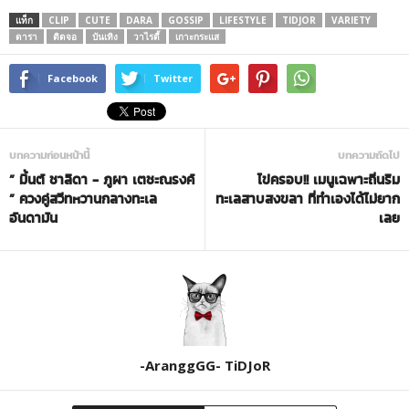
แท็ก
CLIP
CUTE
DARA
GOSSIP
LIFESTYLE
TIDJOR
VARIETY
ดารา
ติดจอ
บันเทิง
วาไรตี้
เกาะกระแส
Facebook
Twitter
บทความก่อนหน้านี้
บทความถัดไป
” มิ้นต์ ชาลิดา -​ ภูผา เตชะณรงค์
ไข่ครอบ!! เมนูเฉพาะถิ่นริม
” ควงคู่สวีทหวานกลางทะเล
ทะเลสาบสงขลา ที่ทำเองได้ไม่ยาก
อันดามัน
เลย
-AranggGG- TiDJoR