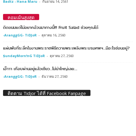
Badtz - Hana Maru
-
กันยายน 14, 2561
คอมเม้นสูงสุด
ติดขนมแต่ไม่อยากอ้วนมาทางนี้!!! Fruit Salad ช่วยคุณได้
-AranggGG- TiDJoR
-
ตุลาคม 16, 2560
แผ่นพับที่ระลึกในงานพระราชพิธีถวายพระเพลิงพระบรมศพฯ…มีอะไรซ่อนอยู่?
$undayMorn!nG TiDJoR
-
ตุลาคม 27, 2560
เอ๊าาา เกือบผ่านอยู่แล้วเชียว…ไม่น่าใหญ่เลย….
-AranggGG- TiDJoR
-
ธันวาคม 27, 2560
ติดตาม Tidjor ได้ที่ Facebook Fanpage