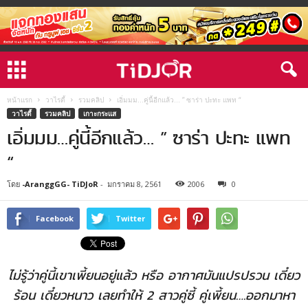
หน้าแรก
วาไรตี้
รวมคลิป
เอิ่มมม…คู่นี้อีกแล้ว… ” ซาร่า ปะทะ แพท “
วาไรตี้
รวมคลิป
เกาะกระแส
เอิ่มมม…คู่นี้อีกแล้ว… ” ซาร่า ปะทะ แพท
“
โดย
-AranggGG- TiDJoR
-
มกราคม 8, 2561
2006
0
Facebook
Twitter
ไม่รู้ว่าคู่นี้เขาเพี้ยนอยู่แล้ว หรือ อากาศมันแปรปรวน เดี๋ยว
ร้อน เดี๋ยวหนาว เลยทำให้ 2 สาวคู่ซี้ คู่เพี้ยน….ออกมาหา