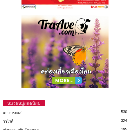
หมวดหมู่ยอดนิยม
530
เกาะกระแส
324
วาไรตี้
195