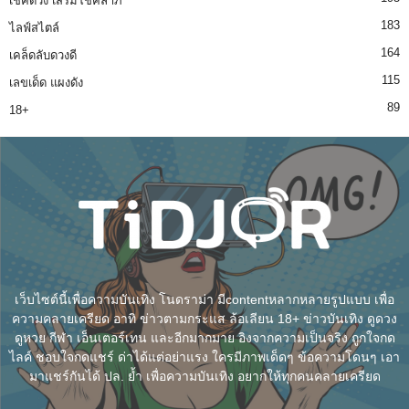
เช็คดวง เสริมโชคลาภ
183
ไลฟ์สไตล์
164
เคล็ดลับดวงดี
115
เลขเด็ด แผงดัง
89
18+
เว็บไซต์นี้เพื่อความบันเทิง โนดราม่า มีcontentหลากหลายรูปแบบ เพื่อ
ความคลายเครียด อาทิ ข่าวตามกระแส ล้อเลียน 18+ ข่าวบันเทิง ดูดวง
ดูหวย กีฬา เอ็นเตอร์เทน และอีกมากมาย อิงจากความเป็นจริง ถูกใจกด
ไลค์ ชอบใจกดแชร์ ด่าได้แต่อย่าแรง ใครมีภาพเด็ดๆ ข้อความโดนๆ เอา
มาแชร์กันได้ ปล. ย้ำ เพื่อความบันเทิง อยากให้ทุกคนคลายเครียด