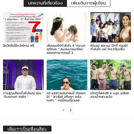
บทความที่เกี่ยวข้อง
เพิ่มเติมจากผู้เขียน
ฉีดวัคซีนไข้หวัดใหญ่ ฟรี
เพื่อนแห่ให้กำลังใจ…!! “กระแต
ชัดเจน! พ่อ-แม่ มิกกี้ ย่องให้
ศุภักษร ” สแตนบายเตรียม
กำลังใจ เจนี่ ใครว่าไม่ปลื้ม
คลอดทายาทคนที่ 2
การสูญเสียครั้งยิ่งใหญ่ ของ ”
กระแสสาวแซ่บตอนนี้ ต้องยก
เบิกตาโพลง!!!! 4 หนุ่ม เปลือย
“ดีเจเชาเชา ชวลิต ”
ให้ ” สาวไอซ์ อภิษฎา เครือ
อาบน้ำกลางแจ้ง
คงคา ” คนนี้คนเดียวเลย
เพิ่มเราเป็นเพื่อนสิค่ะ