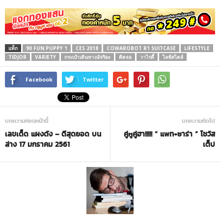
แท็ก
90 FUN PUPPY 1
CES 2018
COWAROBOT R1 SUITCASE
LIFESTYLE
TIDJOR
VARIETY
กระเป๋าเดินทางอัจริยะ
ติดจอ
วาไรตี้
ไลฟ์สไตล์
Facebook
Twitter
บทความก่อนหน้านี้
บทความถัดไป
เลขเด็ด แผงดัง – ดีสุดยอด บน
คู่หูคู่ฮา!!!!! ” แพท+ซาร่า ” โชว์ส
ล่าง 17 มกราคม 2561
เต็ป