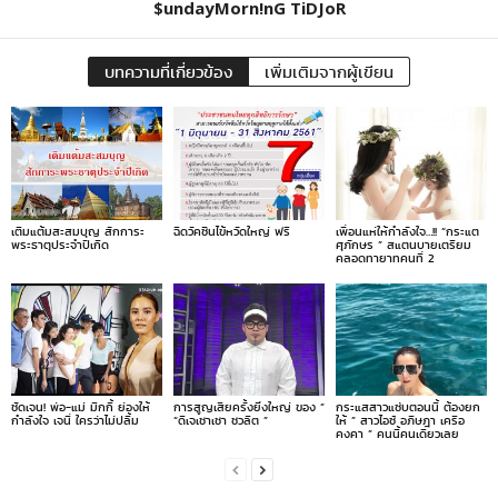
$undayMorn!nG TiDJoR
บทความที่เกี่ยวข้อง
เพิ่มเติมจากผู้เขียน
เติมแต้มสะสมบุญ สักการะ
ฉีดวัคซีนไข้หวัดใหญ่ ฟรี
เพื่อนแห่ให้กำลังใจ…!! “กระแต
พระธาตุประจำปีเกิด
ศุภักษร ” สแตนบายเตรียม
คลอดทายาทคนที่ 2
ชัดเจน! พ่อ-แม่ มิกกี้ ย่องให้
การสูญเสียครั้งยิ่งใหญ่ ของ ”
กระแสสาวแซ่บตอนนี้ ต้องยก
กำลังใจ เจนี่ ใครว่าไม่ปลื้ม
“ดีเจเชาเชา ชวลิต ”
ให้ ” สาวไอซ์ อภิษฎา เครือ
คงคา ” คนนี้คนเดียวเลย