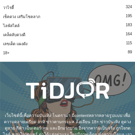
324
วาไรตี้
195
เช็คดวง เสริมโชคลาภ
183
ไลฟ์สไตล์
164
เคล็ดลับดวงดี
115
เลขเด็ด แผงดัง
89
18+
เว็บไซต์นี้เพื่อความบันเทิง โนดราม่า มีcontentหลากหลายรูปแบบ เพื่อ
ความคลายเครียด อาทิ ข่าวตามกระแส ล้อเลียน 18+ ข่าวบันเทิง ดูดวง
ดูหวย กีฬา เอ็นเตอร์เทน และอีกมากมาย อิงจากความเป็นจริง ถูกใจกด
ไลค์ ชอบใจกดแชร์ ด่าได้แต่อย่าแรง ใครมีภาพเด็ดๆ ข้อความโดนๆ เอา