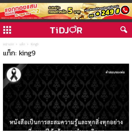
หน้าแรก
แท็ก
King9
แท็ก: king9