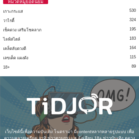
หมวดหมู่ยอดนิยม
530
เกาะกระแส
324
วาไรตี้
195
เช็คดวง เสริมโชคลาภ
183
ไลฟ์สไตล์
164
เคล็ดลับดวงดี
115
เลขเด็ด แผงดัง
89
18+
เว็บไซต์นี้เพื่อความบันเทิง โนดราม่า มีcontentหลากหลายรูปแบบ เพื่อ
ความคลายเครียด อาทิ ข่าวตามกระแส ล้อเลียน 18+ ข่าวบันเทิง ดูดวง