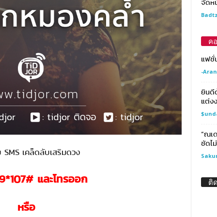
จัดหน
Badtz
คอ
แฟชั่
-Aran
ยินด
แต่ง
$und
“ณเด
ชัดไม
บ SMS เคล็ดลับเสริมดวง
Saku
9*107#
และโทรออก
ติ
หรือ