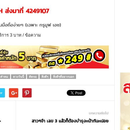
H
ส่งมาที่
4249107
นมือถือง่ายๆ (เฉพาะ ทรูมูฟ เอช)
ริการ 3 บาท / ข้อความ
คำคม
ดวงวันนี้
ติดจอ
สิ่งดีๆ
สิ่งดีๆที่อยากบอก
er
บทความถัดไป
+
สาวๆจ๋า เลข 3 แล้วก็ต้องบำรุงหน้ากันหน่อย