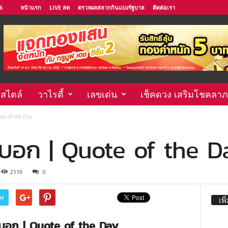
6
หน้าแรก
LIVE สด
ตรวจผลสลากกินแบ่งรัฐบาล
ติดต่อเรา
์สไตล์
วาไรตี้
เลขเด่น
เช็คดวง เสริมโชคลาภ
ote of the Day
ากบอก | Quote of the D
2119
0
er
เพิ
ยากบอก | Quote of the Day