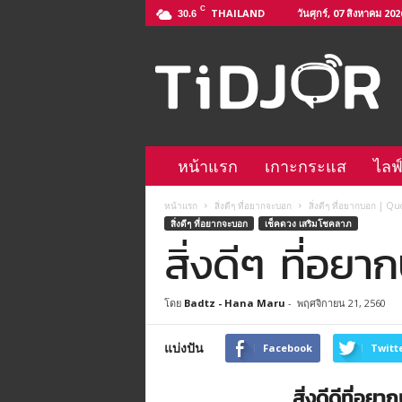
C
THAILAND
วันศุกร์, 07 สิงหาคม 202
30.6
ติ
ด
จ
อ
L
i
n
หน้าแรก
เกาะกระแส
ไลฟ
e
@
หน้าแรก
สิ่งดีๆ ที่อยากจะบอก
สิ่งดีๆ ที่อยากบอก | Qu
–
สิ่งดีๆ ที่อยากจะบอก
เช็คดวง เสริมโชคลาภ
h
สิ่งดีๆ ที่อย
t
t
p
โดย
Badtz - Hana Maru
-
พฤศจิกายน 21, 2560
s
:
/
แบ่งปัน
Facebook
Twitt
/
l
สิ่งดีดีที่อ
i