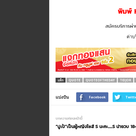
พิมพ์
สมัครบริการผ่า
ค่าบ
แท็ก
QUOTE
QUOTEOFTHEDAY
TIDJOR
แบ่งปัน
Facebook
Twitt
บทความก่อนหน้านี้
“ปูเป้”เป็นผู้หญิงไซส์ S นะคะ…..S น่ายวบ 18