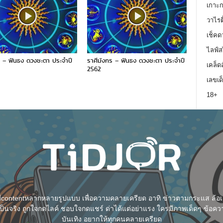
เกาะ
วาไรตี
เช็คด
ไลฟ์ส
ภ์ – ฟันธง ดวงชะตา ประจำปี
ราศีมังกร – ฟันธง ดวงชะตา ประจำปี
เคล็ด
2562
เลขเด
18+
า มีcontentหลากหลายรูปแบบ เพื่อความคลายเครียด อาทิ ข่าวตามกระแส ล้อเล
็นจริง ถูกใจกดไลค์ ชอบใจกดแชร์ ด่าได้แต่อย่าแรง ใครมีภาพเด็ดๆ ข้อควา
บันเทิง อยากให้ทุกคนคลายเครียด