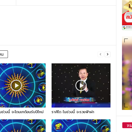
ยน
นช่วงนี้ จะโดนเทต้อนรับปีใหม่
ราศีใด ในช่วงนี้ จะรวยฟ้าผ่า
หม