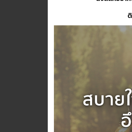
n
e
ต
.
m
e
/
R
/
t
i
/
p
/
@
t
i
d
j
o
r