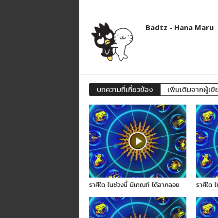
Badtz - Hana Maru
บทความที่เกี่ยวข้อง
เพิ่มเติมจากผู้เขี
ราศีใด ในช่วงนี้ มีเกณฑ์ ได้ลาภลอย
ราศีใด ใ