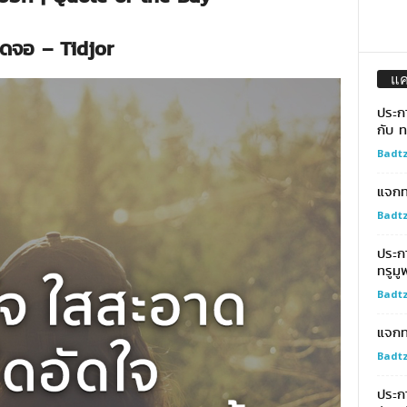
ิดจอ – Tidjor
แ
ประก
กับ ท
Badtz
แจกทอ
Badtz
ประก
ทรูมู
Badtz
แจกท
Badtz
ประกา