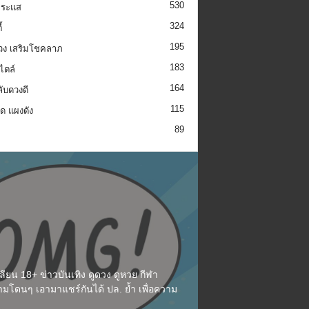
530
กระแส
324
้
195
วง เสริมโชคลาภ
183
ไตล์
164
ลับดวงดี
115
็ด แผงดัง
89
ียน 18+ ข่าวบันเทิง ดูดวง ดูหวย กีฬา
มโดนๆ เอามาแชร์กันได้ ปล. ย้ำ เพื่อความ