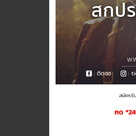
สมัครรั
กด *
24