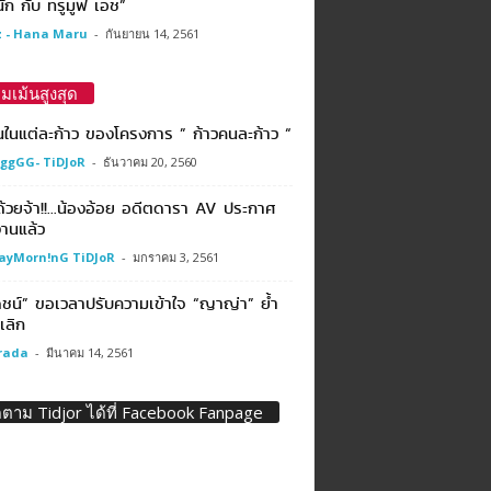
ัก กับ ทรูมูฟ เอช”
 - Hana Maru
-
กันยายน 14, 2561
มเม้นสูงสุด
นในแต่ละก้าว ของโครงการ ” ก้าวคนละก้าว “
ggGG- TiDJoR
-
ธันวาคม 20, 2560
ีด้วยจ้า!!…น้องอ้อย อดีตดารา AV ประกาศ
งานแล้ว
ayMorn!nG TiDJoR
-
มกราคม 3, 2561
ชน์” ขอเวลาปรับความเข้าใจ “ญาญ่า” ย้ำ
่เลิก
rada
-
มีนาคม 14, 2561
ดตาม Tidjor ได้ที่ Facebook Fanpage