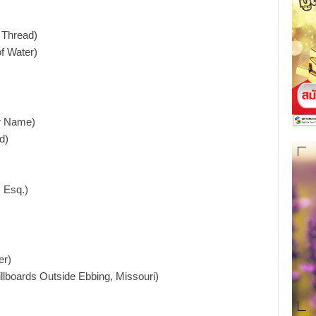
 Thread)
f Water)
r Name)
d)
 Esq.)
er)
lboards Outside Ebbing, Missouri)