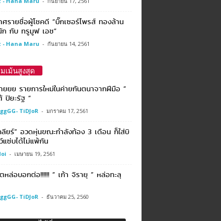
 - Hana Maru
-
กันยายน 17, 2561
ศรายชื่อผู้โชคดี “บิ๊กเซอร์ไพรส์ ทองล้าน
ัก กับ ทรูมูฟ เอช”
 - Hana Maru
-
กันยายน 14, 2561
มเม้นสูงสุด
ฮายยย รายการใหม่ในค่ายกันตนาจากฝีมือ ”
้ ปิยะรัฐ “
ggGG- TiDJoR
-
มกราคม 17, 2561
คลียร์” อวดหุ่นขณะกำลังท้อง 3 เดือน ก็ใส่บิ
ชว์แซ่บได้ไม่แพ้กัน
oi
-
เมษายน 19, 2561
ตหล่อบอกต่อ!!!!!! ” เก้า จิรายุ ” หล่อทะลุ
ggGG- TiDJoR
-
ธันวาคม 25, 2560