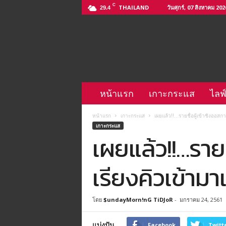
C
THAILAND
วันศุกร์, 07 สิงหาคม 202
29.4
ติ
ด
จ
อ
L
i
n
หน้าแรก
เกาะกระแส
ไลฟ
e
@
หน้าแรก
เกาะกระแส
เผยแล้ว!!…รายชื่อผู้เข้าชิงออสการ์
–
เกาะกระแส
h
เผยแล้ว!!…รายชื
t
t
p
เรียงคิวเข้ามา
s
:
/
โดย
$undayMorn!nG TiDJoR
-
มกราคม 24, 2561
/
l
แบ่งปัน
i
Facebook
Twitt