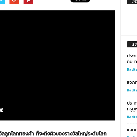
เพิ
แ
ประก
กับ ท
Badtz
แจกทอ
Badtz
ประก
ทรูมู
Badtz
แจกท
ัลลูกโลกทองคำ ก็จะถึงคิวของรางวัลใหญ่ระดับโลก