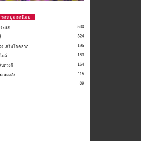
วดหมู่ยอดนิยม
530
กระแส
324
้
195
วง เสริมโชคลาภ
183
ไตล์
164
ลับดวงดี
115
็ด แผงดัง
89