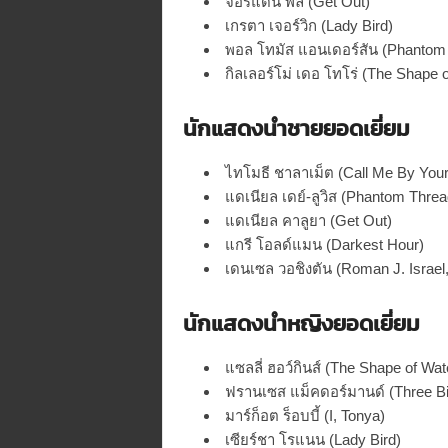
จอร์แดน พีล (Get Out)
เกรตา เจอร์วิก (Lady Bird)
พอล โทมัส แอนเดอร์สัน (Phantom
กิลเลอร์โม่ เดอ โทโร่ (The Shape o
นักแสดงนำชายยอดเยี่ยม
ไทโมธี ชาลาเม็ต (Call Me By You
แดเนียล เดย์-ลูวิส (Phantom Threa
แดเนียล คาลูยา (Get Out)
แกรี โอลด์แมน (Darkest Hour)
เดนเซล วอชิงตัน (Roman J. Israel,
นักแสดงนำหญิงยอดเยี่ยม
แซลลี่ ฮอว์กินส์ (The Shape of Wat
ฟรานเซส แม็คดอร์มานด์ (Three Bil
มาร์ก็อต ร็อบบี้ (I, Tonya)
เซียร์ชา โรแนน (Lady Bird)