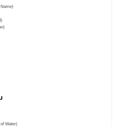
r Name)
l)
an)
ม
of Water)