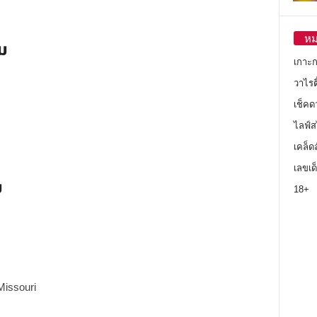
หม
ม
เกาะ
วาไรตี
เช็คด
ไลฟ์ส
เคล็ด
เลขเด
ม
18+
Missouri