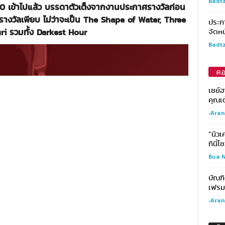
Badtz
ที่ 90 เข้าไปแล้ว บรรดาตัวเต็งจากงานประกาศรางวัลก่อน
ชิงรางวัลเพียบ ไม่ว่าจะเป็น The Shape of Water, Three
ประกา
ri รวมทั้ง Darkest Hour
จัดหน
Badtz
คอ
เซย์
คุณเต
-Aran
“นิวเ
กินี่โ
Bua N
บัณฑิ
เฟรม
-Aran