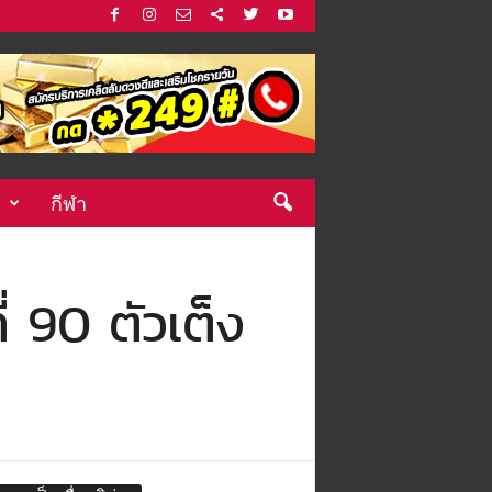
กีฬา
ี่ 90 ตัวเต็ง