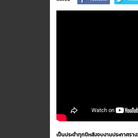
n
e
.
m
e
/
R
/
t
i
/
p
/
@
t
i
d
j
o
r
เป็นประจำทุกปีหลังจบงานประกาศรางว