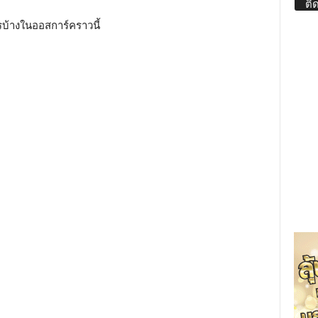
ติ
ไรบ้างในออสการ์คราวนี้