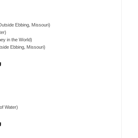
 Outside Ebbing, Missouri)
ter)
ey in the World)
tside Ebbing, Missouri)
ม
of Water)
ม