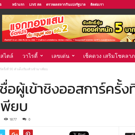
6
หน้าแรก
LIVE สด
ตรวจผลสลากกินแบ่งรัฐบาล
ติดต่อเรา
์สไตล์
วาไรตี้
เลขเด่น
เช็คดวง เสริมโชคลาภ
ครั้งที่ 90 ตัวเต็งเรียงคิวเข้ามาเพียบ
่อผู้เข้าชิงออสการ์ครั้งท
เพียบ
1877
0
er