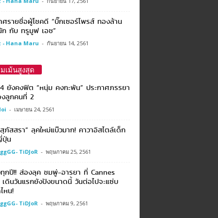
 - Hana Maru
-
กันยายน 17, 2561
ศรายชื่อผู้โชคดี “บิ๊กเซอร์ไพรส์ ทองล้าน
ัก กับ ทรูมูฟ เอช”
 - Hana Maru
-
กันยายน 14, 2561
มเม้นสูงสุด
 4 ยังคงฟิต “หนุ่ม คงกะพัน” ประกาศภรรยา
้องลูกคนที่ 2
oi
-
เมษายน 24, 2561
 สุภัสสรา” ลุคใหม่แบ๊วมาก! คาวาอิสไตล์เด็ก
่ปุ่น
ggGG- TiDJoR
-
พฤษภาคม 25, 2561
งทุกปี!! ส่องลุค ชมพู่-อารยา ที่ Cannes
เดินวันแรกยังปังขนาดนี้ วันต่อไปจะแซ่บ
ไหน!
ggGG- TiDJoR
-
พฤษภาคม 9, 2561