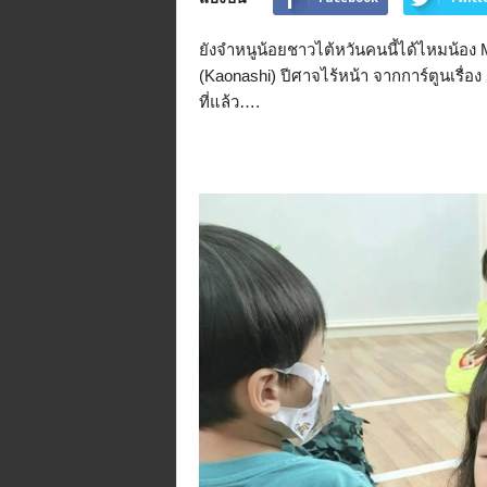
n
e
ยังจำหนูน้อยชาวไต้หวันคนนี้ได้ไหมน้อง 
.
(Kaonashi) ปีศาจไร้หน้า จากการ์ตูนเรื่อง 
m
ที่แล้ว….
e
/
R
/
t
i
/
p
/
@
t
i
d
j
o
r