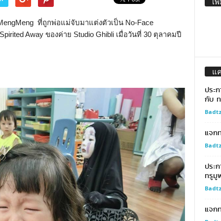
เพิ
MengMeng ที่ถูกพ่อแม่จับมาแต่งตัวเป็น No-Face
Spirited Away ของค่าย Studio Ghibli เมื่อวันที่ 30 ตุลาคมปี
แ
ประก
กับ ท
Badtz
แจกทอ
Badtz
ประก
ทรูมู
Badtz
แจกท