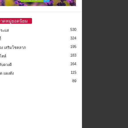
วดหมู่ยอดนิยม
530
กระแส
324
้
195
วง เสริมโชคลาภ
183
ไตล์
164
ลับดวงดี
115
็ด แผงดัง
89