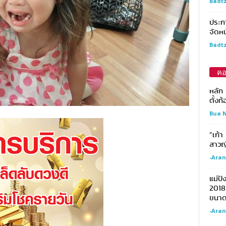
Badtz
ประกา
จัดหน
Badtz
คอ
หลัก
ตั้งท
Bua N
“เก้า
สาวญี
-Aran
แม่ปั
2018 
ขนาด
-Aran