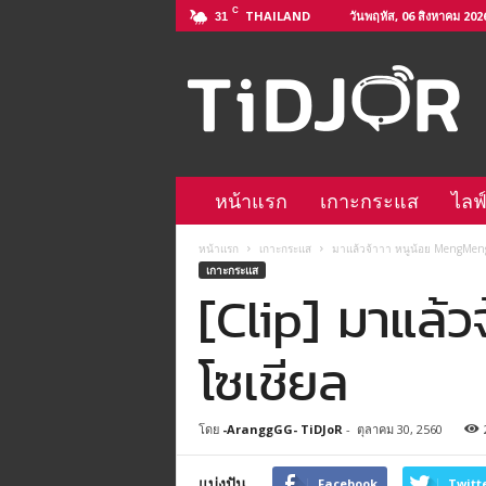
C
THAILAND
วันพฤหัส, 06 สิงหาคม 202
31
ติ
ด
จ
อ
L
i
n
หน้าแรก
เกาะกระแส
ไลฟ
e
@
หน้าแรก
เกาะกระแส
มาแล้วจ้าาา หนูน้อย MengMen
–
เกาะกระแส
h
[Clip] มาแล้
t
t
p
โซเชียล
s
:
/
โดย
-AranggGG- TiDJoR
-
ตุลาคม 30, 2560
/
l
แบ่งปัน
i
Facebook
Twitt