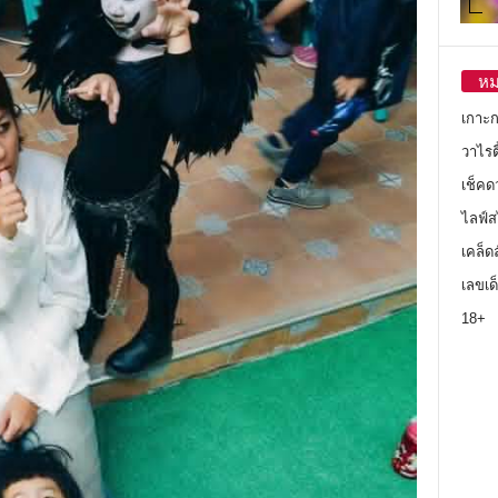
หม
เกาะ
วาไรตี
เช็คด
ไลฟ์ส
เคล็ด
เลขเด
18+