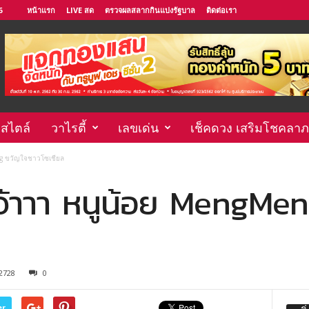
6
หน้าแรก
LIVE สด
ตรวจผลสลากกินแบ่งรัฐบาล
ติดต่อเรา
์สไตล์
วาไรตี้
เลขเด่น
เช็คดวง เสริมโชคลาภ
g ขวัญใจชาวโซเชียล
วจ้าาา หนูน้อย MengMe
2728
0
er