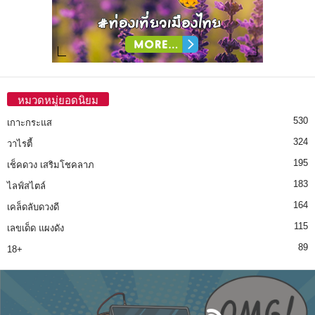
หมวดหมู่ยอดนิยม
530
เกาะกระแส
324
วาไรตี้
195
เช็คดวง เสริมโชคลาภ
183
ไลฟ์สไตล์
164
เคล็ดลับดวงดี
115
เลขเด็ด แผงดัง
89
18+