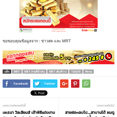
ขอขอบคุณข้อมูลจาก : ข่าวสด และ MRT
แท็ก
MRT
MRT สายสีน้ำเงิน
MRT เพิ่มที่ว่าง
TIDJOR
ติดจอ
Facebook
Twitter
บทความก่อนหน้านี้
บทความถัดไป
เซเรนา วิลเลียมส์ เข้าพิธีแต่งงาน
สายย่อหลบไป….สาบานได้ ผมดู