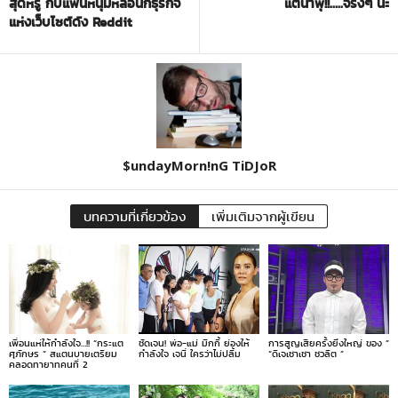
สุดหรู กับแฟนหนุ่มหล่อนักธุรกิจ
แต่น้ำพุ!!…..จริงๆ นะ
แห่งเว็บไซต์ดัง Reddit
$undayMorn!nG TiDJoR
บทความที่เกี่ยวข้อง
เพิ่มเติมจากผู้เขียน
เพื่อนแห่ให้กำลังใจ…!! “กระแต
ชัดเจน! พ่อ-แม่ มิกกี้ ย่องให้
การสูญเสียครั้งยิ่งใหญ่ ของ ”
ศุภักษร ” สแตนบายเตรียม
กำลังใจ เจนี่ ใครว่าไม่ปลื้ม
“ดีเจเชาเชา ชวลิต ”
คลอดทายาทคนที่ 2