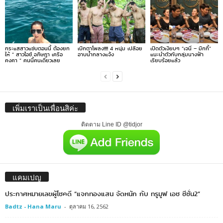
กระแสสาวแซ่บตอนนี้ ต้องยก
เบิกตาโพลง!!!! 4 หนุ่ม เปลือย
เปิดตัวเงียบๆ “เจนี่ – มิกกี้”
ให้ ” สาวไอซ์ อภิษฎา เครือ
อาบน้ำกลางแจ้ง
แนะนำตัวกับกลุ่มนางฟ้า
คงคา ” คนนี้คนเดียวเลย
เรียบร้อยแล้ว
เพิ่มเราเป็นเพื่อนสิค่ะ
ติดตาม Line ID @tidjor
แคมเปญ
ประกาศหมายเลขผู้โชคดี “แจกทองแสน จัดหนัก กับ ทรูมูฟ เอช ซีซั่น2”
Badtz - Hana Maru
-
ตุลาคม 16, 2562