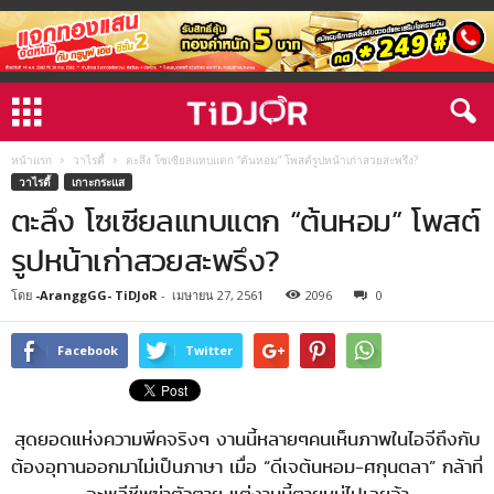
หน้าแรก
วาไรตี้
ตะลึง โซเซียลแทบแตก “ต้นหอม” โพสต์รูปหน้าเก่าสวยสะพรึง?
วาไรตี้
เกาะกระแส
ตะลึง โซเซียลแทบแตก “ต้นหอม” โพสต์
รูปหน้าเก่าสวยสะพรึง?
โดย
-AranggGG- TiDJoR
-
เมษายน 27, 2561
2096
0
Facebook
Twitter
สุดยอดแห่งความพีคจริงๆ งานนี้หลายๆคนเห็นภาพในไอจีถึงกับ
ต้องอุทานออกมาไม่เป็นภาษา เมื่อ “ดีเจต้นหอม-ศกุนตลา” กล้าที่