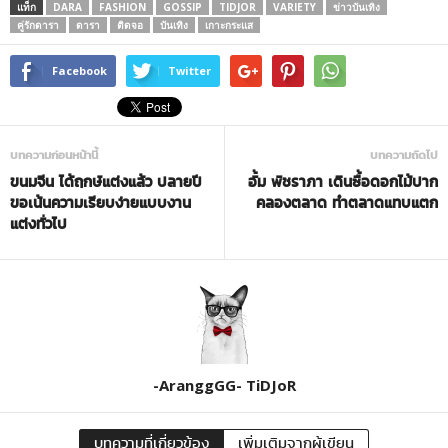
แท็ก
DARA
FASHION
GOSSIP
TIDJOR
VARIETY
ข่าวบันเทิง
คู่รักดารา
ดารา
ติดจอ
บันเทิง
เกาะกระแส
Facebook
Twitter
บทความก่อนหน้านี้
บทความถัดไป
ขนมจีน ได้ฤกษ์แต่งแล้ว ปลายปี
อั้ม พัชราภา เดินซื้อดอกไม้ปาก
ขอเน้นความเรียบง่ายแบบงาน
คลองตลาด ทำตลาดแทบแตก
แต่งทั่วไป
-AranggGG- TiDJoR
บทความที่เกี่ยวข้อง
เพิ่มเติมจากผู้เขียน