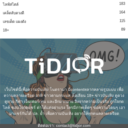
183
ไลฟ์สไตล์
164
เคล็ดลับดวงดี
115
เลขเด็ด แผงดัง
89
18+
เว็บไซต์นี้เพื่อความบันเทิง โนดราม่า มีcontentหลากหลายรูปแบบ เพื่อ
ความคลายเครียด อาทิ ข่าวตามกระแส ล้อเลียน 18+ ข่าวบันเทิง ดูดวง
ดูหวย กีฬา เอ็นเตอร์เทน และอีกมากมาย อิงจากความเป็นจริง ถูกใจกด
ไลค์ ชอบใจกดแชร์ ด่าได้แต่อย่าแรง ใครมีภาพเด็ดๆ ข้อความโดนๆ เอา
มาแชร์กันได้ ปล. ย้ำ เพื่อความบันเทิง อยากให้ทุกคนคลายเครียด
ติดต่อเรา:
contact@tidjor.com