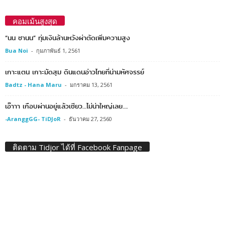
คอมเม้นสูงสุด
“นน ชานน” ทุ่มเงินล้านหวังผ่าตัดเพิ่มความสูง
Bua Noi
-
กุมภาพันธ์ 1, 2561
เกาะแตน เกาะมัดสุม ดินแดนอ่าวไทยที่น่ามหัศจรรย์
Badtz - Hana Maru
-
มกราคม 13, 2561
เอ๊าาา เกือบผ่านอยู่แล้วเชียว…ไม่น่าใหญ่เลย….
-AranggGG- TiDJoR
-
ธันวาคม 27, 2560
ติดตาม Tidjor ได้ที่ Facebook Fanpage