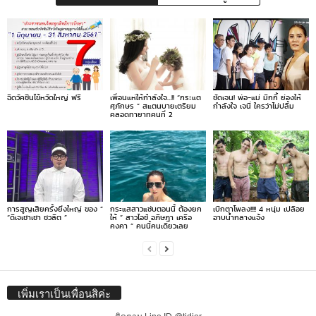
ฉีดวัคซีนไข้หวัดใหญ่ ฟรี
เพื่อนแห่ให้กำลังใจ…!! “กระแต
ชัดเจน! พ่อ-แม่ มิกกี้ ย่องให้
ศุภักษร ” สแตนบายเตรียม
กำลังใจ เจนี่ ใครว่าไม่ปลื้ม
คลอดทายาทคนที่ 2
การสูญเสียครั้งยิ่งใหญ่ ของ ”
กระแสสาวแซ่บตอนนี้ ต้องยก
เบิกตาโพลง!!!! 4 หนุ่ม เปลือย
“ดีเจเชาเชา ชวลิต ”
ให้ ” สาวไอซ์ อภิษฎา เครือ
อาบน้ำกลางแจ้ง
คงคา ” คนนี้คนเดียวเลย
เพิ่มเราเป็นเพื่อนสิค่ะ