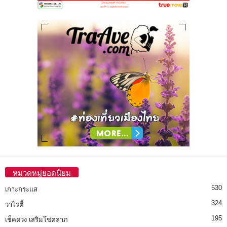
หมวดหมู่ยอดนิยม
530
เกาะกระแส
324
วาไรตี้
195
เช็คดวง เสริมโชคลาภ