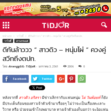
หน้าแรก
วาไรตี้
ดีกันล้าววว ” สาวดิว – หนุ่มไผ่ ” ควงคู่สวีทถึงตปท.
วาไรตี้
เกาะกระแส
ดีกันล้าววว ” สาวดิว – หนุ่มไผ่ ” ควงคู่
สวีทถึงตปท.
โดย
-AranggGG- TiDJoR
-
มกราคม 3, 2561
2006
0
Facebook
Twitter
หลังจากที่
สาวดิว อริสรา
มีข่าวเลิกรากับแฟนหนุ่ม
ไผ่ วันพ้อยท์
ก็ยัง
มีประเด็นร้อนของสาวเจ้าตัวเข้ามาเรื่อยๆ ไม่ว่าจะเป็นเรื่องทะเลาะ
วิวาท หรือ ป่วยจนเข้าโรงพยาบาล ทางเจ้าตัวเองก็บอกว่า จะง้อแฟน