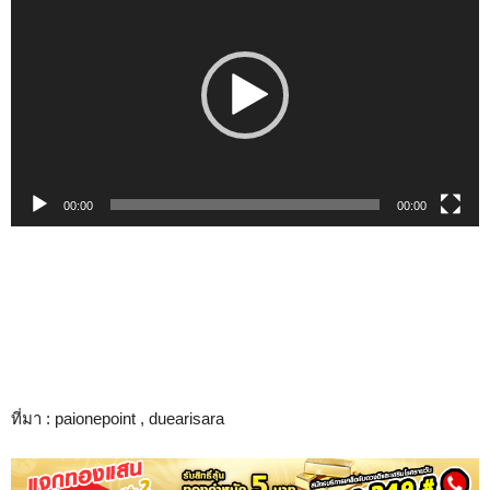
เล่น
ไฟล์
วิดีโอ
00:00
01:00
ที่มา : paionepoint , duearisara