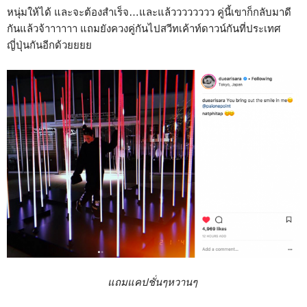
หนุ่มให้ได้ และจะต้องสำเร็จ…และแล้วววววววว คู่นี้เขาก็กลับมาดี
กันแล้วจ้าาาาาา แถมยังควงคู่กันไปสวีทเค้าท์ดาวน์กันที่ประเทศ
ญี่ปุ่นกันอีกด้วยยยย
แถมแคปชั่นๆหวานๆ