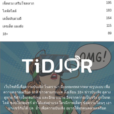
195
เช็คดวง เสริมโชคลาภ
183
ไลฟ์สไตล์
164
เคล็ดลับดวงดี
115
เลขเด็ด แผงดัง
89
18+
เว็บไซต์นี้เพื่อความบันเทิง โนดราม่า มีcontentหลากหลายรูปแบบ เพื่อ
ความคลายเครียด อาทิ ข่าวตามกระแส ล้อเลียน 18+ ข่าวบันเทิง ดูดวง
ดูหวย กีฬา เอ็นเตอร์เทน และอีกมากมาย อิงจากความเป็นจริง ถูกใจกด
ไลค์ ชอบใจกดแชร์ ด่าได้แต่อย่าแรง ใครมีภาพเด็ดๆ ข้อความโดนๆ เอา
มาแชร์กันได้ ปล. ย้ำ เพื่อความบันเทิง อยากให้ทุกคนคลายเครียด