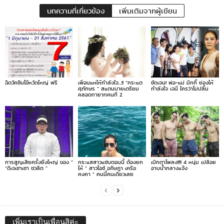
บทความที่เกี่ยวข้อง
เพิ่มเติมจากผู้เขียน
ฉีดวัคซีนไข้หวัดใหญ่ ฟรี
เพื่อนแห่ให้กำลังใจ…!! “กระแต
ชัดเจน! พ่อ-แม่ มิกกี้ ย่องให้
ศุภักษร ” สแตนบายเตรียม
กำลังใจ เจนี่ ใครว่าไม่ปลื้ม
คลอดทายาทคนที่ 2
การสูญเสียครั้งยิ่งใหญ่ ของ ”
กระแสสาวแซ่บตอนนี้ ต้องยก
เบิกตาโพลง!!!! 4 หนุ่ม เปลือย
“ดีเจเชาเชา ชวลิต ”
ให้ ” สาวไอซ์ อภิษฎา เครือ
อาบน้ำกลางแจ้ง
คงคา ” คนนี้คนเดียวเลย
เพิ่มเราเป็นเพื่อนสิค่ะ