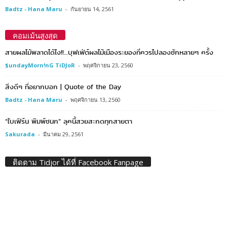
Badtz - Hana Maru
-
กันยายน 14, 2561
คอมเม้นสูงสุด
สายผลไม้พลาดได้ไง!!…บุฟเฟ่ต์ผลไม้เมืองระยองที่ควรไปลองซักหลายๆ ครั้ง
$undayMorn!nG TiDJoR
-
พฤศจิกายน 23, 2560
สิ่งดีๆ ที่อยากบอก | Quote of the Day
Badtz - Hana Maru
-
พฤศจิกายน 13, 2560
“ใบเฟิร์น พิมพ์ชนก” ลุคนี้สวยสะกดทุกสายตา
Sakurada
-
มีนาคม 29, 2561
ติดตาม Tidjor ได้ที่ Facebook Fanpage