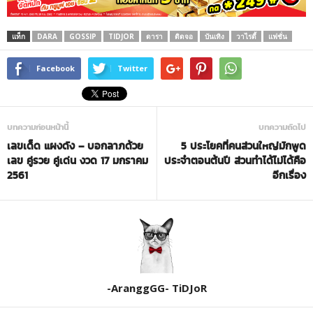
แท็ก
DARA
GOSSIP
TIDJOR
ดารา
ติดจอ
บันเทิง
วาไรตี้
แฟชั่น
Facebook
Twitter
บทความก่อนหน้านี้
บทความถัดไป
เลขเด็ด แผงดัง – บอกลาภด้วย
5 ประโยคที่คนส่วนใหญ่มักพูด
เลข คู่รวย คู่เด่น งวด 17 มกราคม
ประจำตอนต้นปี ส่วนทำได้ไม่ได้คือ
2561
อีกเรื่อง
-AranggGG- TiDJoR