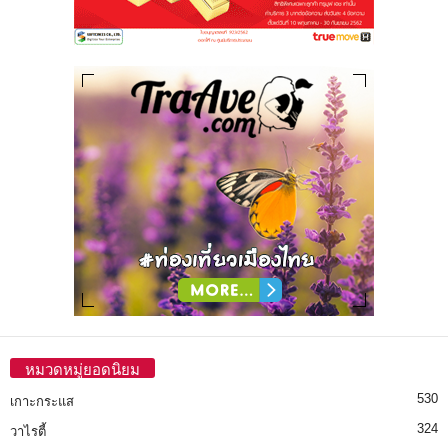
หมวดหมู่ยอดนิยม
530
เกาะกระแส
324
วาไรตี้