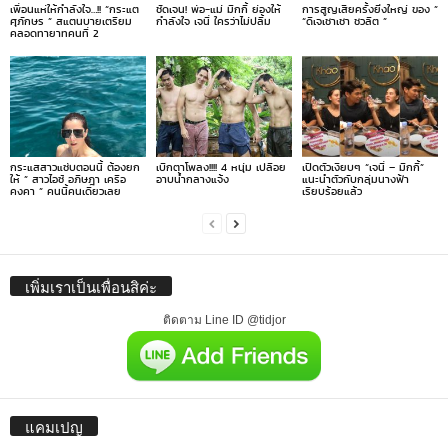
เพื่อนแห่ให้กำลังใจ…!! “กระแต
ชัดเจน! พ่อ-แม่ มิกกี้ ย่องให้
การสูญเสียครั้งยิ่งใหญ่ ของ ”
ศุภักษร ” สแตนบายเตรียม
กำลังใจ เจนี่ ใครว่าไม่ปลื้ม
“ดีเจเชาเชา ชวลิต ”
คลอดทายาทคนที่ 2
กระแสสาวแซ่บตอนนี้ ต้องยก
เบิกตาโพลง!!!! 4 หนุ่ม เปลือย
เปิดตัวเงียบๆ “เจนี่ – มิกกี้”
ให้ ” สาวไอซ์ อภิษฎา เครือ
อาบน้ำกลางแจ้ง
แนะนำตัวกับกลุ่มนางฟ้า
คงคา ” คนนี้คนเดียวเลย
เรียบร้อยแล้ว
เพิ่มเราเป็นเพื่อนสิค่ะ
ติดตาม Line ID @tidjor
แคมเปญ