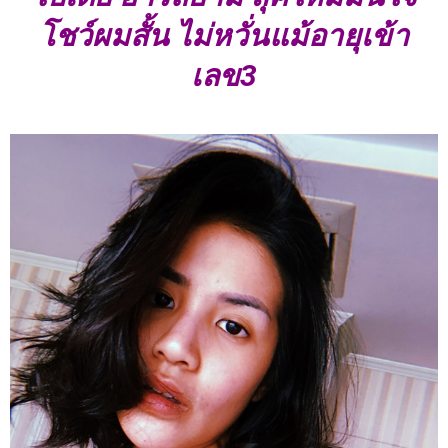
โชว์ผมสั้น ไม่หวั่นแม้อายุเข้า
เลข3