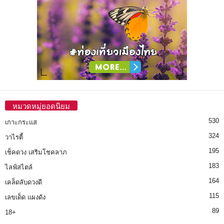
หมวดหมู่ยอดนิยม
530
เกาะกระแส
324
วาไรตี้
195
เช็คดวง เสริมโชคลาภ
183
ไลฟ์สไตล์
164
เคล็ดลับดวงดี
115
เลขเด็ด แผงดัง
89
18+