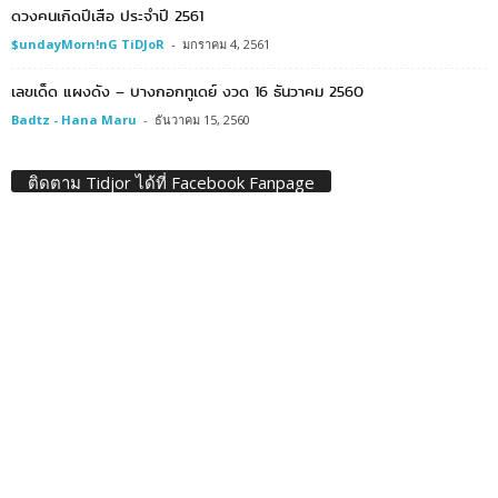
ดวงคนเกิดปีเสือ ประจำปี 2561
$undayMorn!nG TiDJoR
-
มกราคม 4, 2561
เลขเด็ด แผงดัง – บางกอกทูเดย์ งวด 16 ธันวาคม 2560
Badtz - Hana Maru
-
ธันวาคม 15, 2560
ติดตาม Tidjor ได้ที่ Facebook Fanpage