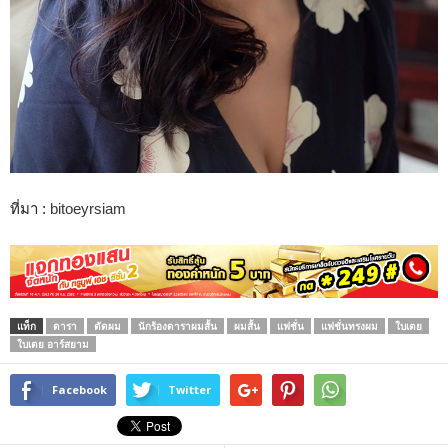
ที่มา :
bitoeyrsiam
แท็ก
ดารา
ตัดผม
นักร้องดาราผมสั้น
ผมสั้น
แฟชั่น
แฟชั่นทรงผม
ใบเตย
ใบเตย อาร์สยาม
Facebook
Twitter