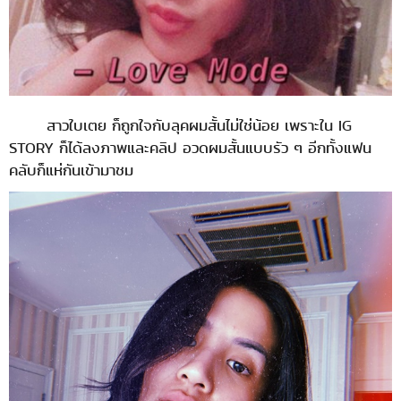
สาวใบเตย ก็ถูกใจกับลุคผมสั้นไม่ใช่น้อย เพราะใน IG
STORY ก็ได้ลงภาพและคลิป อวดผมสั้นแบบรัว ๆ อีกทั้งแฟน
คลับก็แห่กันเข้ามาชม