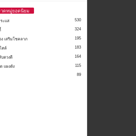
วดหมู่ยอดนิยม
530
กระแส
324
้
195
วง เสริมโชคลาภ
183
ไตล์
164
ลับดวงดี
115
็ด แผงดัง
89