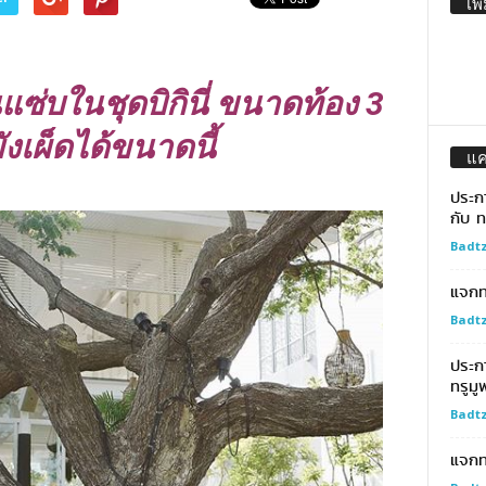
เพิ
นแซ่บในชุดบิกินี่ ขนาดท้อง 3
ังเผ็ดได้ขนาดนี้
แ
ประก
กับ ท
Badtz
แจกทอ
Badtz
ประก
ทรูมู
Badtz
แจกท