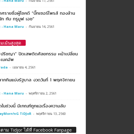
 - Hana Maru
-
กันยายน 17, 2561
ศรายชื่อผู้โชคดี “บิ๊กเซอร์ไพรส์ ทองล้าน
ัก กับ ทรูมูฟ เอช”
 - Hana Maru
-
กันยายน 14, 2561
มเม้นสูงสุด
์ ปรีชญา” ปัดเสพติดศัลยกรรม หน้าเปลี่ยน
ะเมคอัพ
rada
-
เมษายน 4, 2561
ากกินแบ่งรัฐบาล งวดวันที่ 1 พฤศจิกายน
 - Hana Maru
-
พฤศจิกายน 2, 2561
ดในช่วงนี้ มีเกณฑ์ถูกแฉเรื่องความลับ
ayMorn!nG TiDJoR
-
พฤศจิกายน 13, 2560
ดตาม Tidjor ได้ที่ Facebook Fanpage