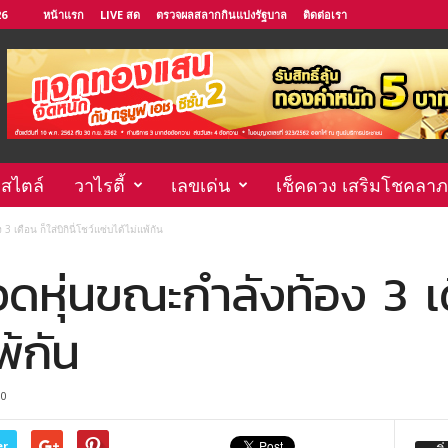
26
หน้าแรก
LIVE สด
ตรวจผลสลากกินแบ่งรัฐบาล
ติดต่อเรา
์สไตล์
วาไรตี้
เลขเด่น
เช็คดวง เสริมโชคลาภ
 เดือน ก็ใส่บิกินี่โชว์แซ่บได้ไม่แพ้กัน
วดหุ่นขณะกำลังท้อง 3 เดือ
พ้กัน
0
er