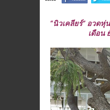
n
e
.
m
“นิวเคลียร์” อวดหุ่
e
/
เดือน ย
R
/
t
i
/
p
/
@
t
i
d
j
o
r