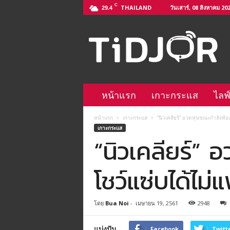
C
THAILAND
วันเสาร์, 08 สิงหาคม 20
29.4
ติ
ด
จ
อ
L
i
n
หน้าแรก
เกาะกระแส
ไลฟ
e
@
หน้าแรก
เกาะกระแส
“นิวเคลียร์” อวดหุ่นขณะกำลังท้อง 3
–
เกาะกระแส
h
“นิวเคลียร์” อ
t
t
p
โชว์แซ่บได้ไม่แ
s
:
/
โดย
Bua Noi
-
เมษายน 19, 2561
2948
/
l
แบ่งปัน
i
Facebook
Twitt