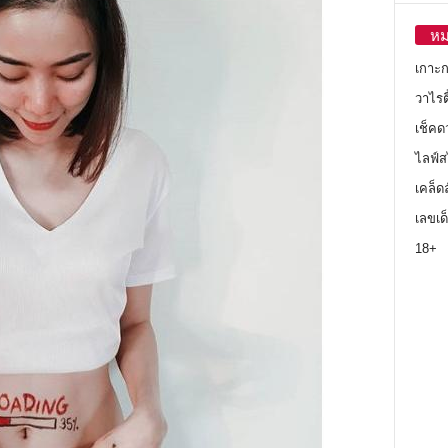
หม
เกาะ
วาไรตี
เช็คด
ไลฟ์ส
เคล็ด
เลขเด
18+