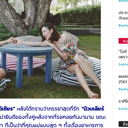
Badtz
ประกา
จัดหน
Badtz
คอ
“ไอซ
เพรา
Saku
ผลสล
2561
Badtz
ราศีใ
ิเชียร”
“นิวเคลียร์
หลังได้ทราบว่าภรรยาสุดที่รัก
$und
งที่น่ายินดีของทั้งคู่หลังจากที่รอคอยกันมานาน ขณะ
ติ
 ที่เป็นว่าที่คุณแม่แบบสุด ๆ ทั้งเรื่องอาหารการ