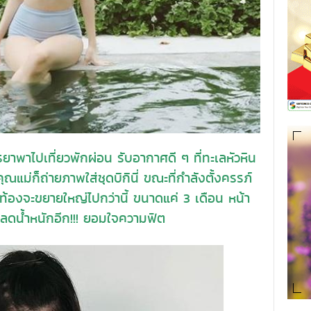
ไปเที่ยวพักผ่อน รับอากาศดี ๆ ที่ทะเลหัวหิน
คุณแม่ก็ถ่ายภาพใส่ชุดบิกินี่ ขณะที่กำลังตั้งครรภ์
นที่ท้องจะขยายใหญ่ไปกว่านี้ ขนาดแค่ 3 เดือน หน้า
มลดน้ำหนักอีก!!! ยอมใจความฟิต