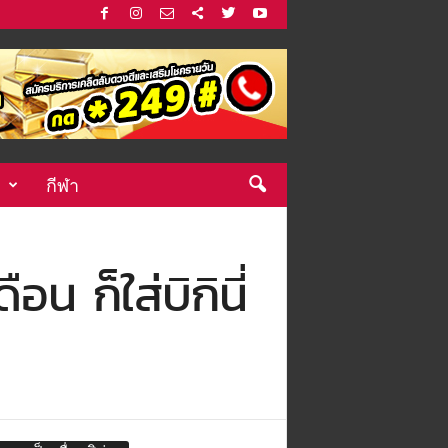
กีฬา
น ก็ใส่บิกินี่