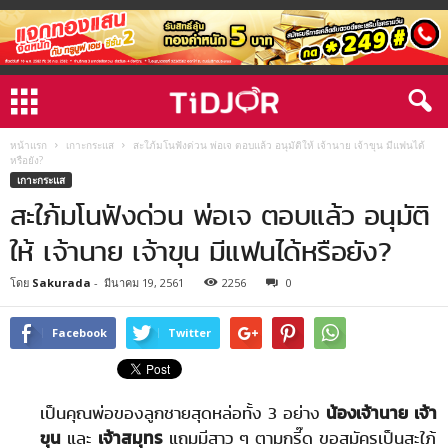
หน้าแรก
เกาะกระแส
สะใภ้มโนฟังด่วน พ่อเจ ตอบแล้ว อนุมัติให้ เจ้านาย เจ้าขุน มีแฟนได้
หรือยัง?
เกาะกระแส
สะใภ้มโนฟังด่วน พ่อเจ ตอบแล้ว อนุมัติ
ให้ เจ้านาย เจ้าขุน มีแฟนได้หรือยัง?
โดย
Sakurada
-
มีนาคม 19, 2561
2256
0
Facebook
Twitter
เป็นคุณพ่อของลูกชายสุดหล่อทั้ง 3 อย่าง
น้องเจ้านาย เจ้า
ขุน
และ
เจ้าสมุทร
แถมมีสาว ๆ ตามกรี๊ด ขอสมัครเป็นสะใภ้