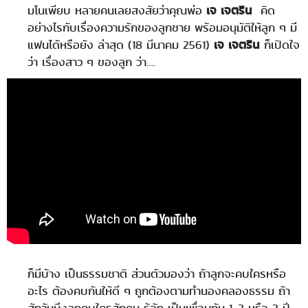
มโนเพียบ หลายคนเลยสงสัยว่าคุณพ่อ
เจ เจตริน
คิด
อย่างไรกับเรื่องความรักของลูกชาย พร้อมอนุมัติให้ลูก ๆ มี
แฟนได้หรือยัง ล่าสุด (18 มีนาคม 2561)
เจ เจตริน
ก็เปิดใจ
ว่า เรื่องสาว ๆ ของลูก ว่า….
ก็มีบ้าง เป็นธรรมชาติ ส่วนตัวมองว่า ถ้าลูกจะคบใครหรือ
อะไร ต้องคบกันให้ดี ๆ ถูกต้องตามทำนองคลองธรรม ถ้า
สักวันนึงลูกคบใครสักคน รู้จัก เป็นเพื่อนกัน 1-2 หรือ 3 ปี