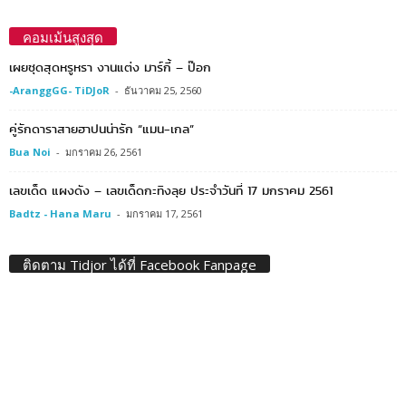
คอมเม้นสูงสุด
เผยชุดสุดหรูหรา งานแต่ง มาร์กี้ – ป๊อก
-AranggGG- TiDJoR
-
ธันวาคม 25, 2560
คู่รักดาราสายฮาปนน่ารัก “แมน-เกล”
Bua Noi
-
มกราคม 26, 2561
เลขเด็ด แผงดัง – เลขเด็ดกะทิงลุย ประจำวันที่ 17 มกราคม 2561
Badtz - Hana Maru
-
มกราคม 17, 2561
ติดตาม Tidjor ได้ที่ Facebook Fanpage