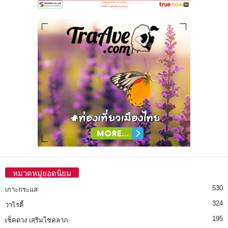
หมวดหมู่ยอดนิยม
530
เกาะกระแส
324
วาไรตี้
195
เช็คดวง เสริมโชคลาภ