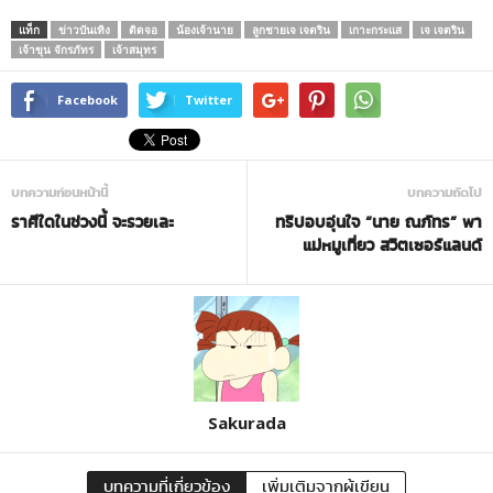
แท็ก
ข่าวบันเทิง
ติดจอ
น้องเจ้านาย
ลูกชายเจ เจตริน
เกาะกระแส
เจ เจตริน
เจ้าขุน จักรภัทร
เจ้าสมุทร
Facebook
Twitter
บทความก่อนหน้านี้
บทความถัดไป
ราศีใดในช่วงนี้ จะรวยเละ
ทริปอบอุ่นใจ “นาย ณภัทร” พา
แม่หมูเที่ยว สวิตเซอร์แลนด์
Sakurada
บทความที่เกี่ยวข้อง
เพิ่มเติมจากผู้เขียน