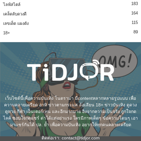
183
ไลฟ์สไตล์
164
เคล็ดลับดวงดี
115
เลขเด็ด แผงดัง
89
18+
เว็บไซต์นี้เพื่อความบันเทิง โนดราม่า มีcontentหลากหลายรูปแบบ เพื่อ
ความคลายเครียด อาทิ ข่าวตามกระแส ล้อเลียน 18+ ข่าวบันเทิง ดูดวง
ดูหวย กีฬา เอ็นเตอร์เทน และอีกมากมาย อิงจากความเป็นจริง ถูกใจกด
ไลค์ ชอบใจกดแชร์ ด่าได้แต่อย่าแรง ใครมีภาพเด็ดๆ ข้อความโดนๆ เอา
มาแชร์กันได้ ปล. ย้ำ เพื่อความบันเทิง อยากให้ทุกคนคลายเครียด
ติดต่อเรา:
contact@tidjor.com