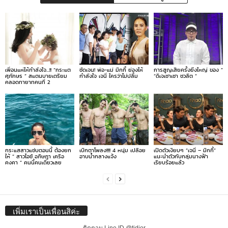
เพื่อนแห่ให้กำลังใจ…!! “กระแต
ชัดเจน! พ่อ-แม่ มิกกี้ ย่องให้
การสูญเสียครั้งยิ่งใหญ่ ของ ”
ศุภักษร ” สแตนบายเตรียม
กำลังใจ เจนี่ ใครว่าไม่ปลื้ม
“ดีเจเชาเชา ชวลิต ”
คลอดทายาทคนที่ 2
กระแสสาวแซ่บตอนนี้ ต้องยก
เบิกตาโพลง!!!! 4 หนุ่ม เปลือย
เปิดตัวเงียบๆ “เจนี่ – มิกกี้”
ให้ ” สาวไอซ์ อภิษฎา เครือ
อาบน้ำกลางแจ้ง
แนะนำตัวกับกลุ่มนางฟ้า
คงคา ” คนนี้คนเดียวเลย
เรียบร้อยแล้ว
เพิ่มเราเป็นเพื่อนสิค่ะ
ติดตาม Line ID @tidjor