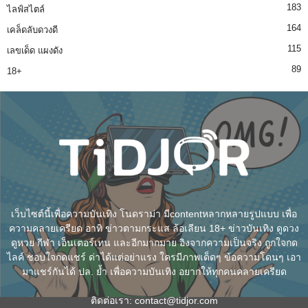
183
ไลฟ์สไตล์
164
เคล็ดลับดวงดี
115
เลขเด็ด แผงดัง
89
18+
เว็บไซต์นี้เพื่อความบันเทิง โนดราม่า มีcontentหลากหลายรูปแบบ เพื่อ
ความคลายเครียด อาทิ ข่าวตามกระแส ล้อเลียน 18+ ข่าวบันเทิง ดูดวง
ดูหวย กีฬา เอ็นเตอร์เทน และอีกมากมาย อิงจากความเป็นจริง ถูกใจกด
ไลค์ ชอบใจกดแชร์ ด่าได้แต่อย่าแรง ใครมีภาพเด็ดๆ ข้อความโดนๆ เอา
มาแชร์กันได้ ปล. ย้ำ เพื่อความบันเทิง อยากให้ทุกคนคลายเครียด
ติดต่อเรา:
contact@tidjor.com