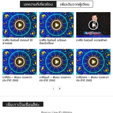
บทความที่เกี่ยวข้อง
เพิ่มเติมจากผู้เขียน
ราศีใด ในช่วงนี้ มีเกณฑ์ ได้
ราศีใด ในช่วงนี้ จะโดนเท
ราศีใด ในช่วงนี้ จะรวยฟ้าผ่า
ลาภลอย
ต้อนรับปีใหม่
ราศีมีน – ฟันธง ดวงชะตา
ราศีกุมภ์ – ฟันธง ดวงชะตา
ราศีมังกร – ฟันธง ดวงชะตา
ประจำปี 2562
ประจำปี 2562
ประจำปี 2562
เพิ่มเราเป็นเพื่อนสิค่ะ
ติดตาม Line ID @tidjor