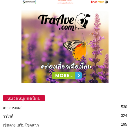
หมวดหมู่ยอดนิยม
530
เกาะกระแส
324
วาไรตี้
195
เช็คดวง เสริมโชคลาภ