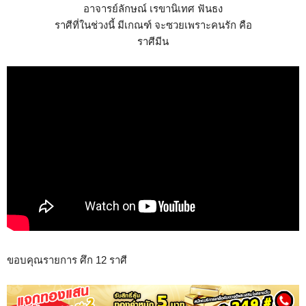
อาจารย์ลักษณ์ เรขานิเทศ ฟันธง
ราศีที่ในช่วงนี้ มีเกณฑ์ จะซวยเพราะคนรัก คือ
ราศีมีน
ขอบคุณรายการ ศึก 12 ราศี