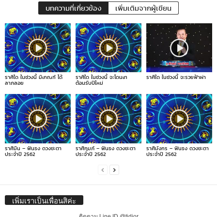
บทความที่เกี่ยวข้อง
เพิ่มเติมจากผู้เขียน
ราศีใด ในช่วงนี้ มีเกณฑ์ ได้
ราศีใด ในช่วงนี้ จะโดนเท
ราศีใด ในช่วงนี้ จะรวยฟ้าผ่า
ลาภลอย
ต้อนรับปีใหม่
ราศีมีน – ฟันธง ดวงชะตา
ราศีกุมภ์ – ฟันธง ดวงชะตา
ราศีมังกร – ฟันธง ดวงชะตา
ประจำปี 2562
ประจำปี 2562
ประจำปี 2562
เพิ่มเราเป็นเพื่อนสิค่ะ
ติดตาม Line ID @tidjor