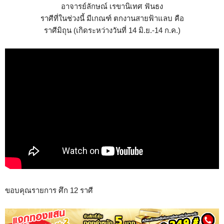
อาจารย์ลักษณ์ เรขานิเทศ ฟันธง
ราศีที่ในช่วงนี้ มีเกณฑ์ ตกงานสายฟ้าแลบ คือ
ราศีมิถุน (เกิดระหว่างวันที่ 14 มิ.ย.-14 ก.ค.)
ขอบคุณรายการ ศึก 12 ราศี