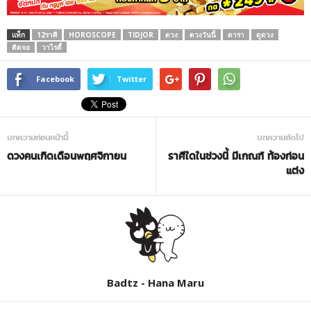
แท็ก
12ราศี
HOROSCOPE
TIDJOR
ดวง
ดวงวันนี้
ดารา
ดูดวง
ติดจอ
วาไรตี้
Facebook
Twitter
บทความก่อนหน้านี้
บทความถัดไป
ดวงคนเกิดเดือนพฤศจิกายน
ราศีใดในช่วงนี้ มีเกณฑ์ ท้องก่อน
แต่ง
Badtz - Hana Maru