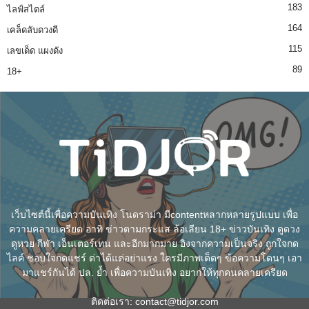
183
ไลฟ์สไตล์
164
เคล็ดลับดวงดี
115
เลขเด็ด แผงดัง
89
18+
เว็บไซต์นี้เพื่อความบันเทิง โนดราม่า มีcontentหลากหลายรูปแบบ เพื่อ
ความคลายเครียด อาทิ ข่าวตามกระแส ล้อเลียน 18+ ข่าวบันเทิง ดูดวง
ดูหวย กีฬา เอ็นเตอร์เทน และอีกมากมาย อิงจากความเป็นจริง ถูกใจกด
ไลค์ ชอบใจกดแชร์ ด่าได้แต่อย่าแรง ใครมีภาพเด็ดๆ ข้อความโดนๆ เอา
มาแชร์กันได้ ปล. ย้ำ เพื่อความบันเทิง อยากให้ทุกคนคลายเครียด
ติดต่อเรา:
contact@tidjor.com