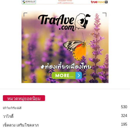
หมวดหมู่ยอดนิยม
530
เกาะกระแส
324
วาไรตี้
195
เช็คดวง เสริมโชคลาภ