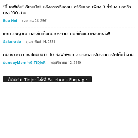
“บี้ เคพีเอ็น” ดีใจหนัก!! หลังละครจีนออนแอร์วันแรก เพียง 3 ชั่วโมง ยอดวิว
ทะลุ 100 ล้าน
Bua Noi
-
เมษายน 26, 2561
แก้ม วิชญาณี เวอร์ชั่นเต็มกับการถ่ายแบบที่เห็นแล้วต้องตะลึง!!
Sakurada
-
กุมภาพันธ์ 14, 2561
คนนี้ขาวกว่า เชื่อโผมมม.ม….โบ ซอฟท์พิงค์ สาวเอกสารในรายการใต้โต๊ะทำงาน
$undayMorn!nG TiDJoR
-
พฤศจิกายน 12, 2560
ติดตาม Tidjor ได้ที่ Facebook Fanpage