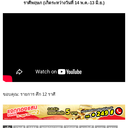
ราศีพฤษภ (เกิดระหว่างวันที่ 14 พ.ค.-13 มิ.ย.)
ขอบคุณ: รายการ ศึก 12 ราศี
แท็ก
12ราศี
DARA
HOROSCOPE
TIDJOR
ดวงวันนี้
ดารา
ดูดวง