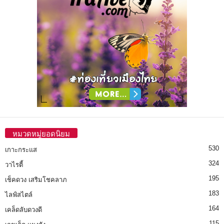
หมวดหมู่ยอดนิยม
530
เกาะกระแส
324
วาไรตี้
195
เช็คดวง เสริมโชคลาภ
183
ไลฟ์สไตล์
164
เคล็ดลับดวงดี
115