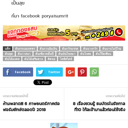
เป็นสุข
ที่มา
facebook poryaisumrit
แท็ก
ต้นกระบองเพชร
ต้นกวนอิมเงิน
ต้นกวักมรกต
ต้นนางกวัก
ต้นบานไม่รู้โรย
ต้นพุด
ต้นวาสนา
ต้นเขียวหมื่นปี
ต้นเงินไหลมา
ต้นโกศล
ต้นโป๊ยเซียน
ต้นไม้มงคล
ต้นไม้เสริมดวง
ติดจอ
ไลฟ์สไตล์
Facebook
Twitter
บทความก่อนหน้านี้
บทความถัดไป
ห้ามพลาด!!! 6 ภาพยนตร์ภาคต่อ
8 เรื่องชวนรู้ ธนบัตรในรัชกาล
ฟอร์มยักษ์ตลอดปี 2018
ที่10 ใก้ลเข้ามาแล้วก่อนใช้จริง