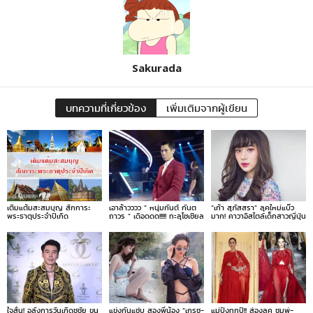
Sakurada
บทความที่เกี่ยวข้อง
เพิ่มเติมจากผู้เขียน
เติมแต้มสะสมบุญ สักการะ
เอาล้าวววว ” หนุ่มกันต์ กันต
“เก้า สุภัสสรา” ลุคใหม่แบ๊ว
พระธาตุประจำปีเกิด
ถาวร ” เดือดดด!!!!! ทะลุโซเชียล
มาก! คาวาอิสไตล์เด็กสาวญี่ปุ่น
ใจสั่น! อลังการวันเกิดชูชัย ขน
แข่งกันแซ่บ สองพี่น้อง “เกรซ-
แม่ปังทุกปี!! ส่องลุค ชมพู่-