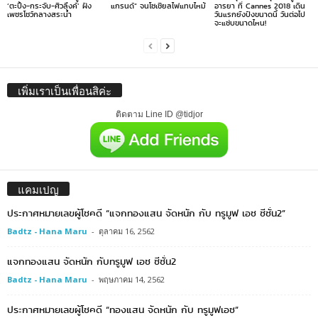
‘ตะปิ้ง-กระจับ-ศิวลึงค์’ ฝัง
แกรนด์” จนโซเชียลไฟแทบไหม้
อารยา ที่ Cannes 2018 เดิน
เพชรโชว์กลางสระน้ำ
วันแรกยังปังขนาดนี้ วันต่อไป
จะแซ่บขนาดไหน!
เพิ่มเราเป็นเพื่อนสิค่ะ
ติดตาม Line ID @tidjor
แคมเปญ
ประกาศหมายเลขผู้โชคดี “แจกทองแสน จัดหนัก กับ ทรูมูฟ เอช ซีซั่น2”
Badtz - Hana Maru
-
ตุลาคม 16, 2562
แจกทองแสน จัดหนัก กับทรูมูฟ เอช ซีซั่น2
Badtz - Hana Maru
-
พฤษภาคม 14, 2562
ประกาศหมายเลขผู้โชคดี “ทองแสน จัดหนัก กับ ทรูมูฟเอช”