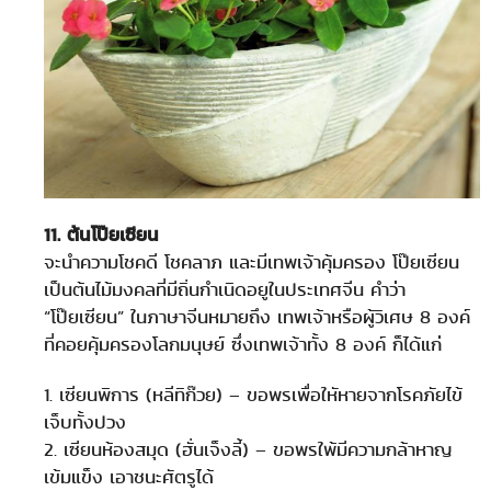
11. ต้นโป๊ยเซียน
จะนำความโชคดี โชคลาภ และมีเทพเจ้าคุ้มครอง โป๊ยเซียน
เป็นต้นไม้มงคลที่มีถิ่นกำเนิดอยูในประเทศจีน คำว่า
“โป๊ยเซียน” ในภาษาจีนหมายถึง เทพเจ้าหรือผู้วิเศษ 8 องค์
ที่คอยคุ้มครองโลกมนุษย์ ซึ่งเทพเจ้าทั้ง 8 องค์ ก็ได้แก่
1. เซียนพิการ (หลีทิก๊วย) – ขอพรเพื่อใหัหายจากโรคภัยไข้
เจ็บทั้งปวง
2. เซียนห้องสมุด (ฮั่นเจ็งลี้) – ขอพรใพ้มีความกล้าหาญ
เข้มแข็ง เอาชนะศัตรูได้