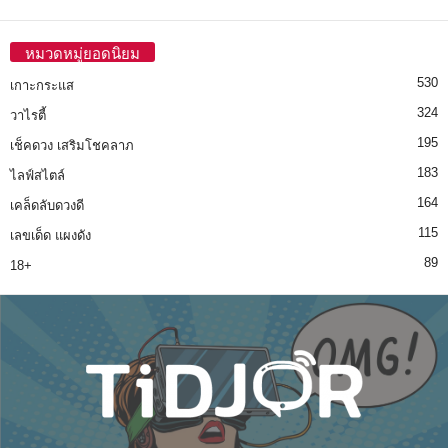
หมวดหมู่ยอดนิยม
530
เกาะกระแส
324
วาไรตี้
195
เช็คดวง เสริมโชคลาภ
183
ไลฟ์สไตล์
164
เคล็ดลับดวงดี
115
เลขเด็ด แผงดัง
89
18+