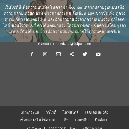
เว็บไซต์นี้เพื่อความบันเทิง โนดราม่า มีcontentหลากหลายรูปแบบ เพื่อ
ความคลายเครียด อาทิ ข่าวตามกระแส ล้อเลียน 18+ ข่าวบันเทิง ดูดวง
ดูหวย กีฬา เอ็นเตอร์เทน และอีกมากมาย อิงจากความเป็นจริง ถูกใจกด
ไลค์ ชอบใจกดแชร์ ด่าได้แต่อย่าแรง ใครมีภาพเด็ดๆ ข้อความโดนๆ เอา
มาแชร์กันได้ ปล. ย้ำ เพื่อความบันเทิง อยากให้ทุกคนคลายเครียด
ติดต่อเรา:
contact@tidjor.com
เกาะกระแส
วาไรตี้
ไลฟ์สไตล์
เลขเด็ด แผงดัง
เช็คดวง เสริมโชคลาภ
18+
รวมคลิป
ติดต่อเรา
© Copyright 2017-2018 tidjor.com ติดจอ.คอม