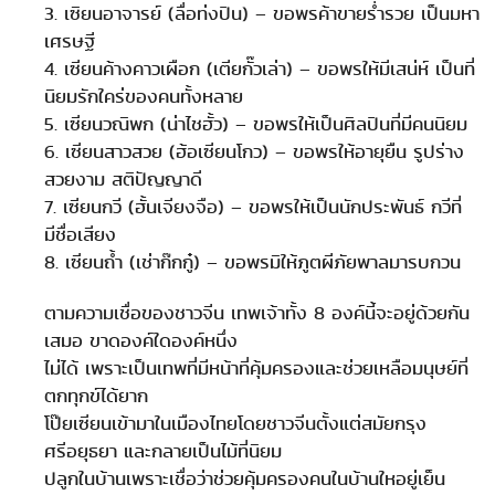
3. เซิยนอาจารย์ (ลื่อท่งป
ิน) – ขอพรค้าขายร่ำรวย เป็นมหา
เศรษฐี
4. เซียนค้างคาวเผือก (เตียกั๊วเล่า) – ขอพรให้มีเสน่ห์ เป็นที่
นิยมรักใคร่ของคนทั้งหลาย
5. เซียนวณิพก (น่าไชฮั้ว) – ขอพรให้เป็นศิลปินที่มีคนนิยม
6. เซียนสาวสวย (ฮ้อเซียนโกว) – ขอพรให้อายุยืน รูปร่าง
สวยงาม สติปัญญาดี
7. เซียนกวี (ฮั้นเจียงจือ) – ขอพรให้เป็นนักประพันธ์ กวีที่
มีชื่อเสียง
8. เซียนถ้ำ (เช่าก๊กกู๋) – ขอพรมิให้ภูตผีภัยพาลมารบกวน
ตามความเชื่อของชาวจีน เทพเจ้าทั้ง 8 องค์นี้จะอยู่ด้วยกัน
เสมอ ขาดองค์ใดองค์หนึ่ง
ไม่ได้ เพราะเป็นเทพที่มีหน้าที่คุ้มครองและช่วยเหลือมนุษย์ที่
ตกทุกข์ได้ยาก
โป๊ยเซียนเข้ามาในเมืองไทยโดยชาวจีนตั้งแต่สมัยกรุง
ศรีอยุธยา และกลายเป็นไม้ที่นิยม
ปลูกในบ้านเพราะเชื่อว่าช่วยคุ้มครองคนในบ้านใหอยู่เย็น