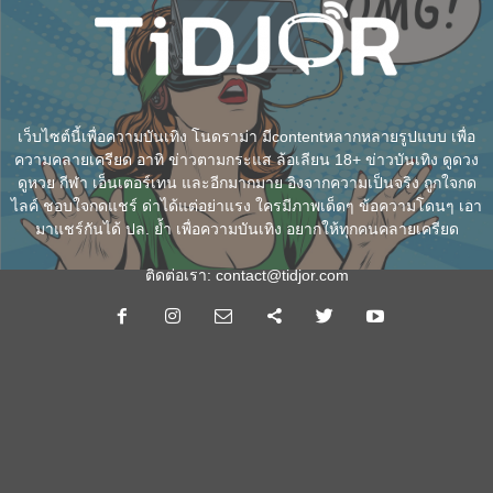
เว็บไซต์นี้เพื่อความบันเทิง โนดราม่า มีcontentหลากหลายรูปแบบ เพื่อ
ความคลายเครียด อาทิ ข่าวตามกระแส ล้อเลียน 18+ ข่าวบันเทิง ดูดวง
ดูหวย กีฬา เอ็นเตอร์เทน และอีกมากมาย อิงจากความเป็นจริง ถูกใจกด
ไลค์ ชอบใจกดแชร์ ด่าได้แต่อย่าแรง ใครมีภาพเด็ดๆ ข้อความโดนๆ เอา
มาแชร์กันได้ ปล. ย้ำ เพื่อความบันเทิง อยากให้ทุกคนคลายเครียด
ติดต่อเรา:
contact@tidjor.com