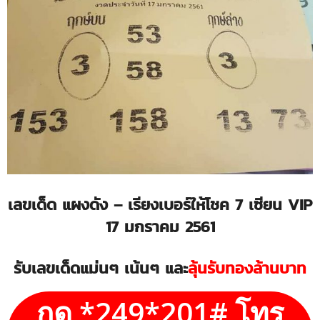
เลขเด็ด แผงดัง – เรียงเบอร์ให้โชค 7 เซียน VIP
17 มกราคม 2561
รับเลขเด็ดแม่นๆ เน้นๆ และ
ลุ้นรับทองล้านบาท
กด *249*201# โทร