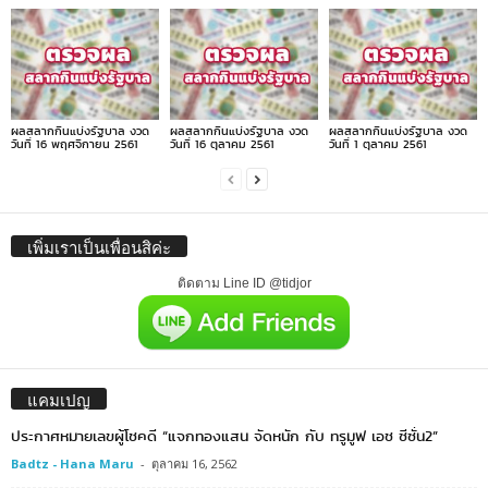
ผลสลากกินแบ่งรัฐบาล งวด
ผลสลากกินแบ่งรัฐบาล งวด
ผลสลากกินแบ่งรัฐบาล งวด
วันที่ 16 พฤศจิกายน 2561
วันที่ 16 ตุลาคม 2561
วันที่ 1 ตุลาคม 2561
เพิ่มเราเป็นเพื่อนสิค่ะ
ติดตาม Line ID @tidjor
แคมเปญ
ประกาศหมายเลขผู้โชคดี “แจกทองแสน จัดหนัก กับ ทรูมูฟ เอช ซีซั่น2”
Badtz - Hana Maru
-
ตุลาคม 16, 2562