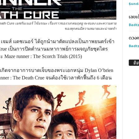
$und
เลขเ
ath Cure เมซรันเนอร์ ไข้มรณะ เรื่องราวของวงกตมฤตยู จะจบลง และความตาย
Badtz
ของทุกคนมีความหมายและน่าจดจำ
ดวงค
จมส์ แดชเนอร์ ได้ถูกนำมาดัดแปลงเป็นภาพยนตร์เข้า
Badtz
eath Crue เป็นการปิดตำนานมหากาพย์การผจญภัยชุดไตร
Maze runner : The Scorch Trials (2015)
ติ
กิดจากอาการบาดเจ็บของพระเอกหนุ่ม Dylan O’brien
ner : The Death Crue จนต้องใช้เวลาพักฟื้นถึง 6 เดือน