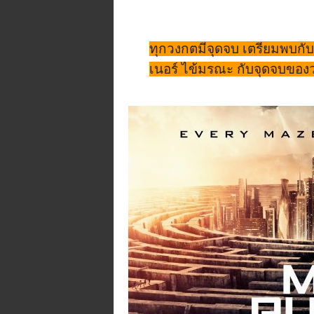
n
e
.
ทุกวงกตมีจุดจบ เตรียมพบก
m
เนอร์ ไข้มรณะ กับจุดจบของว
e
/
R
/
t
i
/
p
/
@
t
i
d
j
o
r