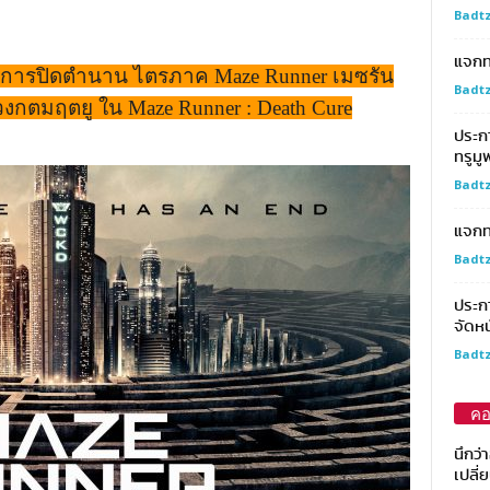
Badtz
แจกทอ
ับการปิดตำนาน ไตรภาค Maze Runner เมซรัน
Badtz
งกตมฤตยู ใน Maze Runner : Death Cure
ประก
ทรูมู
Badtz
แจกท
Badtz
ประกา
จัดหน
Badtz
คอ
นึกว่
เปลี่