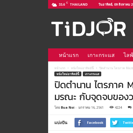
C
THAILAND
วันอาทิตย์, 09 สิงหาคม 
33.6
ติ
ด
จ
อ
L
i
n
หน้าแรก
เกาะกระแส
ไลฟ
e
@
หน้าแรก
หนังใหม่อาทิตย์นี้
ปิดตำนาน ไตรภาค Maze 
–
หนังใหม่อาทิตย์นี้
เกาะกระแส
h
ปิดตำนาน ไตรภาค Ma
t
t
มรณะ กับจุดจบของ
p
s
:
โดย
Bua Noi
-
มกราคม 16, 2561
4224
/
/
แบ่งปัน
Facebook
Twitt
l
i