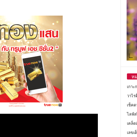
หม
เกาะ
วาไรตี
เช็คด
ไลฟ์ส
เคล็ด
เลขเด