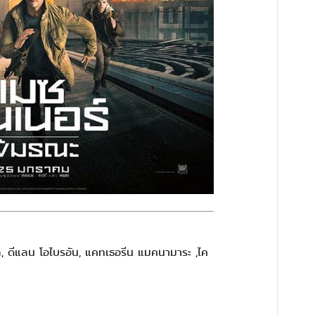
ล, ดีแลน โอไบรอัน, แคทเธอรีน แมคนามาระ ,ไค