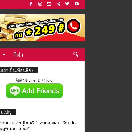
กีฬา
่มเราเป็นเพื่อนสิค่ะ
ติดตาม Line ID @tidjor
คมเปญ
าศหมายเลขผู้โชคดี “แจกทองแสน จัดหนัก
รูมูฟ เอช ซีซั่น2”