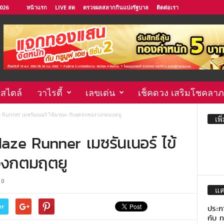
2026
หน้าแรก
LIVE สด
ตรวจผลสลากกินแบ่งรัฐบาล
ติดต่อเรา
์สไตล์
วาไรตี้
เลขเด่น
เช็คดวง เสริมโชคลาภ
Runner เมซรันเนอร์ ไข้มรณะ กับจุดจบของวงกตมฤตยู
เพิ
ze Runner เมซรันเนอร์ ไข้
วงกตมฤตยู
0
แ
er
ประก
กับ ท