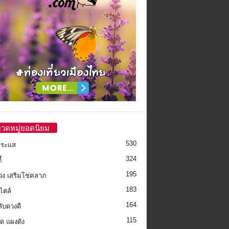
วดหมู่ยอดนิยม
530
กระแส
324
้
195
วง เสริมโชคลาภ
183
ไตล์
164
ลับดวงดี
115
็ด แผงดัง