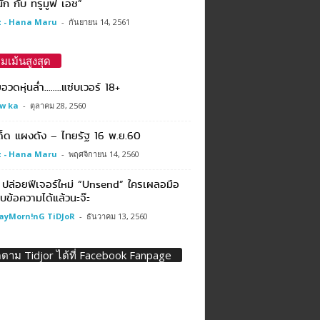
ัก กับ ทรูมูฟ เอช”
 - Hana Maru
-
กันยายน 14, 2561
มเม้นสูงสุด
ยอวดหุ่นล่ำ……..แซ่บเวอร์ 18+
w ka
-
ตุลาคม 28, 2560
ด็ด แผงดัง – ไทยรัฐ 16 พ.ย.60
 - Hana Maru
-
พฤศจิกายน 14, 2560
 ปล่อยฟีเจอร์ใหม่ “Unsend” ใครเผลอมือ
ลบข้อความได้แล้วนะจ๊ะ
ayMorn!nG TiDJoR
-
ธันวาคม 13, 2560
ดตาม Tidjor ได้ที่ Facebook Fanpage