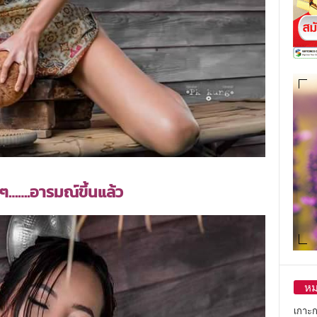
วๆ…….อารมณ์ขึ้นแล้ว
หม
เกาะ