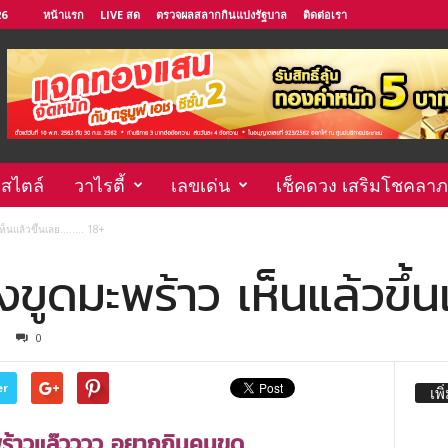
26
หน้าแรก
LIVE สด
ตรวจผลสลากกินแบ่งรัฐบาล
ติดต่อเรา
์สไตล์
วาไรตี้
เลขเด่น
เช็คดวง เสริมโชคลาภ
ห็นแล้วขึ้นเลย…….. 18+
งขูดมะพร้าว เห็นแล้วขึ้น
0
er
เพิ
ร้าวแล๊วววว อยากกินคนขูด