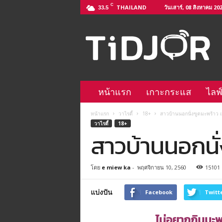
C
THAILAND
วันเสาร์, 08 สิงหาคม 20
33.5
ติ
ด
จ
อ
L
i
n
หน้าแรก
เกาะกระแส
ไลฟ
e
@
หน้าแรก
วาไรตี้
18+
สาวบ้านนอกนั่งขูดมะพร้าว เ
–
วาไรตี้
18+
h
สาวบ้านนอกนั่
t
t
p
โดย
e miew ka
-
พฤศจิกายน 10, 2560
15101
s
:
/
แบ่งปัน
Facebook
Twitt
/
l
ไม่อยากกินมะพ
i