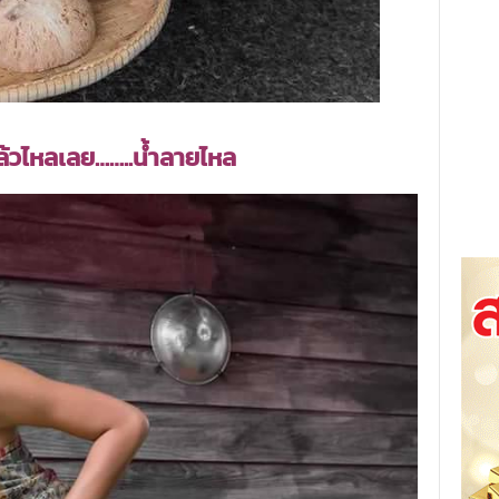
แล้วไหลเลย……..น้ำลายไหล