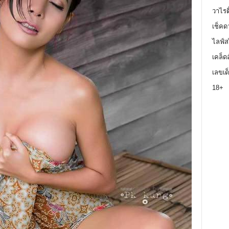
วาไรตี
เช็คด
ไลฟ์ส
เคล็ด
เลขเด
18+