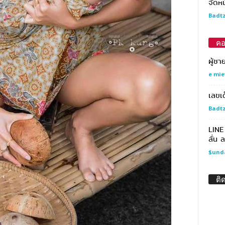
จัดหน
Badtz
คอ
ผู้ชา
e mie
เลขเ
Badtz
LINE
ลั่น 
$und
ติ