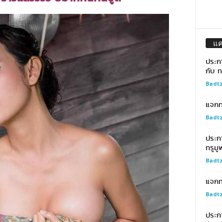
แ
ประก
กับ ท
Badtz
แจกทอ
Badtz
ประก
ทรูมู
Badtz
แจกท
Badtz
ประกา