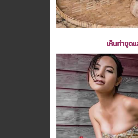
เห็นท่าขูด