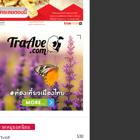
วดหมู่ยอดนิยม
530
กระแส