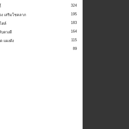
324
้
195
วง เสริมโชคลาภ
183
ไตล์
164
ลับดวงดี
115
็ด แผงดัง
89