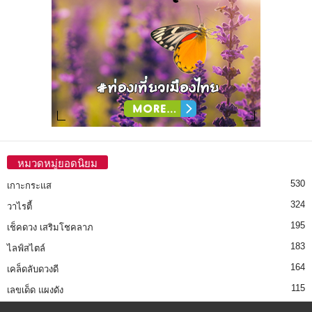
หมวดหมู่ยอดนิยม
530
เกาะกระแส
324
วาไรตี้
195
เช็คดวง เสริมโชคลาภ
183
ไลฟ์สไตล์
164
เคล็ดลับดวงดี
115
เลขเด็ด แผงดัง
89
18+