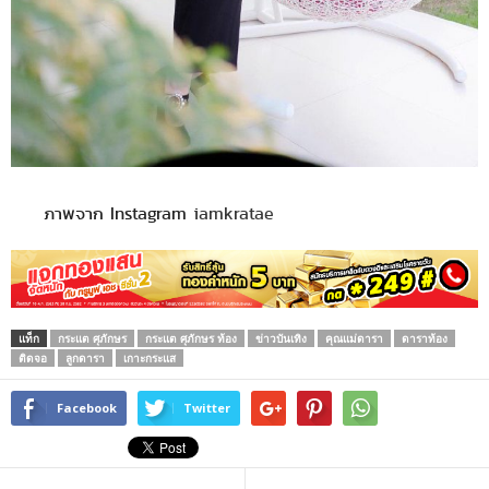
ภาพจาก Instagram
iamkratae
แท็ก
กระแต ศุภักษร
กระแต ศุภักษร ท้อง
ข่าวบันเทิง
คุณแม่ดารา
ดาราท้อง
ติดจอ
ลูกดารา
เกาะกระแส
Facebook
Twitter