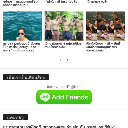
ศุภักษร ” สแตนบายเตรียม
กำลังใจ เจนี่ ใครว่าไม่ปลื้ม
“ดีเจเชาเชา ชวลิต ”
คลอดทายาทคนที่ 2
กระแสสาวแซ่บตอนนี้ ต้องยก
เบิกตาโพลง!!!! 4 หนุ่ม เปลือย
เปิดตัวเงียบๆ “เจนี่ – มิกกี้”
ให้ ” สาวไอซ์ อภิษฎา เครือ
อาบน้ำกลางแจ้ง
แนะนำตัวกับกลุ่มนางฟ้า
คงคา ” คนนี้คนเดียวเลย
เรียบร้อยแล้ว
เพิ่มเราเป็นเพื่อนสิค่ะ
ติดตาม Line ID @tidjor
แคมเปญ
ประกาศหมายเลขผู้โชคดี “แจกทองแสน จัดหนัก กับ ทรูมูฟ เอช ซีซั่น2”