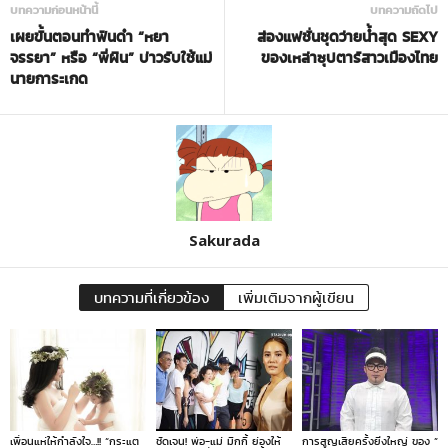
บทความก่อนหน้านี้
บทความถัดไป
เผยขั้นตอนทำฟันดำ “หยา
ส่องแฟชั่นชุดว่ายน้ำสุด SEXY
จรรยา” หรือ “พี่ผิน” บ่าวรับใช้แม่
ของเหล่าซุปตาร์สาวเมืองไทย
นายการะเกด
Sakurada
บทความที่เกี่ยวข้อง
เพิ่มเติมจากผู้เขียน
เพื่อนแห่ให้กำลังใจ…!! “กระแต
ชัดเจน! พ่อ-แม่ มิกกี้ ย่องให้
การสูญเสียครั้งยิ่งใหญ่ ของ ”