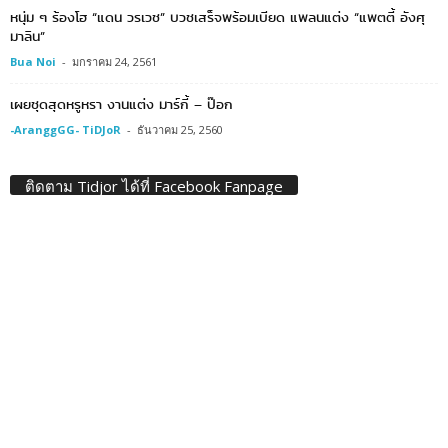
หนุ่ม ๆ ร้องโฮ “แดน วรเวช” บวชเสร็จพร้อมเบียด แพลนแต่ง “แพตตี้ อังศุ
มาลิน”
Bua Noi
-
มกราคม 24, 2561
เผยชุดสุดหรูหรา งานแต่ง มาร์กี้ – ป๊อก
-AranggGG- TiDJoR
-
ธันวาคม 25, 2560
ติดตาม Tidjor ได้ที่ Facebook Fanpage