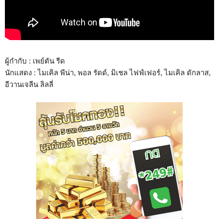
ผู้กำกับ : เพย์ตัน รีด
นักแสดง : ไมเคิล พีน่า, พอล รัดด์, มิเชล ไฟฟ์เฟอร์, ไมเคิล ดักลาส,
อีวานเจลีน ลิลลี่