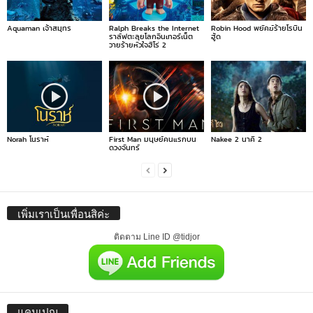
Aquaman เจ้าสมุทร
Ralph Breaks the Internet
Robin Hood พยัคฆ์ร้ายโรบิน
ราล์ฟตะลุยโลกอินเทอร์เน็ต
ฮู้ด
วายร้ายหัวใจฮีโร่ 2
Norah โนราห์
First Man มนุษย์คนแรกบน
Nakee 2 นาคี 2
ดวงจันทร์
เพิ่มเราเป็นเพื่อนสิค่ะ
ติดตาม Line ID @tidjor
แคมเปญ