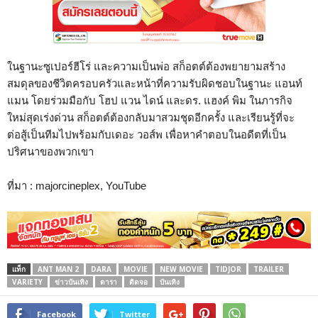
ในฐานะซูเปอร์ฮีโร่ และความเป็นพ่อ สก็อตต์ต้องพยายามสร้าง
สมดุลของชีวิตครอบครัวและหน้าที่ความรับผิดชอบในฐานะ แอนท์
แมน โดยร่วมมือกับ โฮป แวน ไดน์ และดร. แฮงค์ พิม ในภารกิจ
ใหม่สุดเร่งด่วน สก็อตต์ต้องกลับมาสวมชุดอีกครั้ง และเรียนรู้ที่จะ
ต่อสู้เป็นทีมไปพร้อมกับเดอะ วอส์พ เพื่อหาคำตอบในอดีตที่เป็น
ปริศนาของพวกเขา
ที่มา : majorcineplex, YouTube
แท็ก
ANT MAN 2
DARA
MOVIE
NEW MOVIE
TIDJOR
TRAILER
VARIETY
ข่าวบันเทิง
ดารา
ติดจอ
บันเทิง
Facebook
Twitter