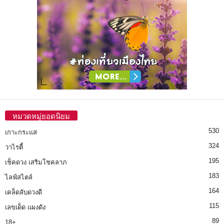
หมวดหมู่ยอดนิยม
530
เกาะกระแส
324
วาไรตี้
195
เช็คดวง เสริมโชคลาภ
183
ไลฟ์สไตล์
164
เคล็ดลับดวงดี
115
เลขเด็ด แผงดัง
89
18+