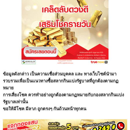
ข้อมูลดังกล่าว เป็นความเชื่อส่วนบุคคล และ ทางเว็บไซต์นำมา
รวบรวมเพื่อเป็นแนวทางซื้อสลากกินแบ่งรัฐบาลที่ถูกต้องตามกฏ
หมาย
การเสี่ยงโชค ควรทำอย่างถูกต้องตามกฏหมายกับกองสลากกินแบ่ง
รัฐบาลเท่านั้น
ขอให้มีโชค มีลาภ ถูกตรงๆ กันถ้วนหน้าทุกคน