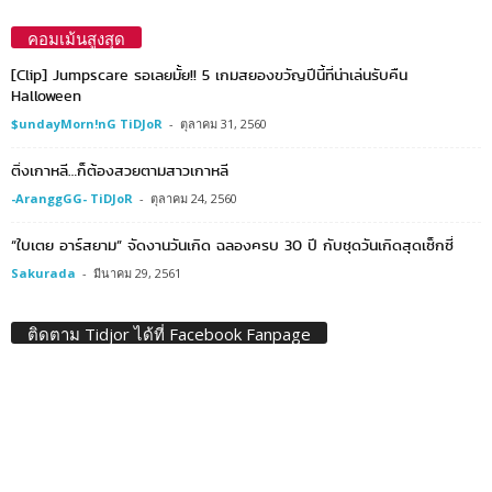
คอมเม้นสูงสุด
[Clip] Jumpscare รอเลยมั้ย!! 5 เกมสยองขวัญปีนี้ที่น่าเล่นรับคืน
Halloween
$undayMorn!nG TiDJoR
-
ตุลาคม 31, 2560
ติ่งเกาหลี…ก็ต้องสวยตามสาวเกาหลี
-AranggGG- TiDJoR
-
ตุลาคม 24, 2560
“ใบเตย อาร์สยาม” จัดงานวันเกิด ฉลองครบ 30 ปี กับชุดวันเกิดสุดเซ็กซี่
Sakurada
-
มีนาคม 29, 2561
ติดตาม Tidjor ได้ที่ Facebook Fanpage