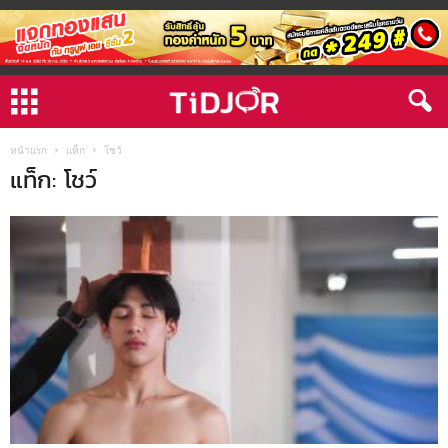
หน้าแรก
แท็ก
โชว์
แท็ก: โชว์