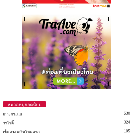
หมวดหมู่ยอดนิยม
530
เกาะกระแส
324
วาไรตี้
195
เช็คดวง เสริมโชคลาภ